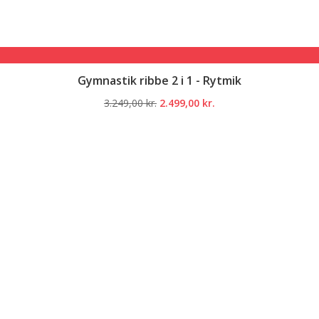
Gymnastik ribbe 2 i 1 - Rytmik
Den
Den
3.249,00
kr.
2.499,00
kr.
oprindelige
aktuelle
pris
pris
var:
er:
3.249,00 kr..
2.499,00 kr..