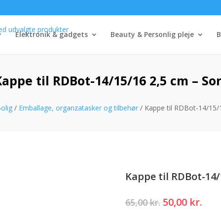
Elektronik & gadgets
Beauty & Personlig pleje
B
Kappe til RDBot-14/15/16 2,5 cm – Sor
olig
/
Emballage, organzatasker og tilbehør
/ Kappe til RDBot-14/15/
Kappe til RDBot-14/
Den
Den
50,00
kr.
65,00
kr.
oprindelige
akt