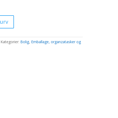
0 kr..
kurv
Kategorier:
Bolig
,
Emballage, organzatasker og