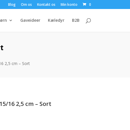
Blog
Om os
Kontakt os
Min konto
0
ørn
Gaveideer
Kæledyr
B2B
t
16 2,5 cm – Sort
15/16 2,5 cm – Sort
uelle