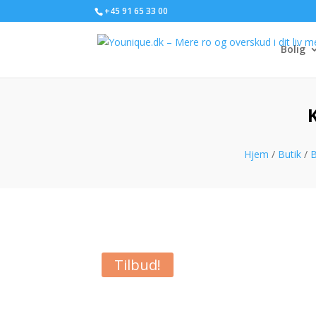
+45 91 65 33 00
Bolig
Hjem
/
Butik
/
B
Tilbud!