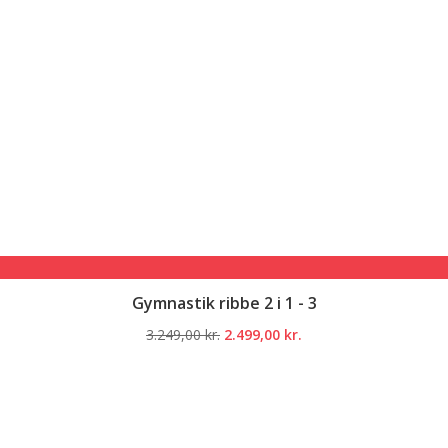
Gymnastik ribbe 2 i 1 - 3
Den
Den
3.249,00
kr.
2.499,00
kr.
oprindelige
aktuelle
pris
pris
var:
er:
3.249,00 kr..
2.499,00 kr..