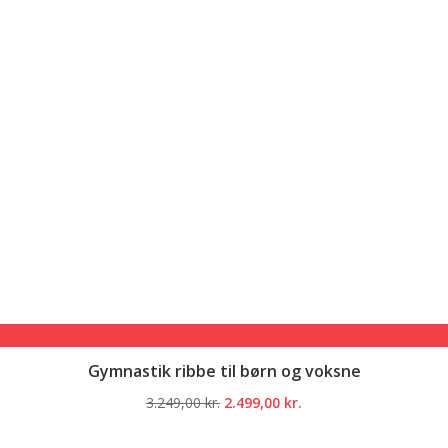
Gymnastik ribbe til børn og voksne
Den
Den
3.249,00
kr.
2.499,00
kr.
oprindelige
aktuelle
pris
pris