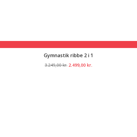
Gymnastik ribbe 2 i 1
Den
Den
3.249,00
kr.
2.499,00
kr.
oprindelige
aktuelle
pris
pris
var:
er:
3.249,00 kr..
2.499,00 kr..