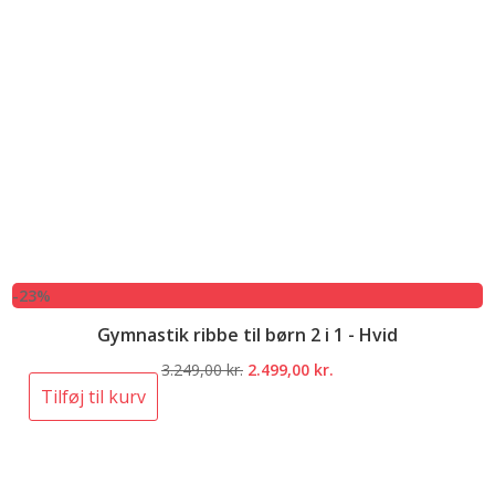
-23%
Gymnastik ribbe til børn 2 i 1 - Hvid
Den
Den
3.249,00
kr.
2.499,00
kr.
oprindelige
aktuelle
Tilføj til kurv
pris
pris
var:
er:
3.249,00 kr..
2.499,00 kr..