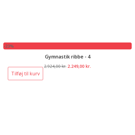
-23%
Gymnastik ribbe - 4
Den
Den
2.924,00
kr.
2.249,00
kr.
oprindelige
aktuelle
Tilføj til kurv
pris
pris
var:
er:
2.924,00 kr..
2.249,00 kr..