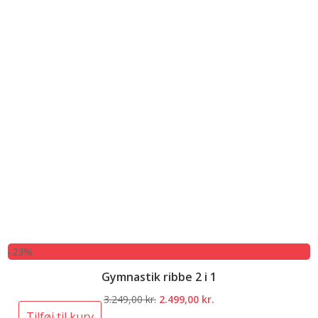
-23%
Gymnastik ribbe 2 i 1
Den
Den
3.249,00
kr.
2.499,00
kr.
oprindelige
aktuelle
Tilføj til kurv