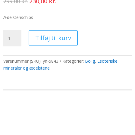
Den
Den
230,00
kr.
299,00
kr.
oprindelige
aktuelle
pris
pris
Ædelstenschips
var:
er:
299,00 kr..
230,00 kr..
Karneol
Tilføj til kurv
Gemstone
Chips
Bulk
-
Varenummer (SKU):
yn-5843
Kategorier:
Bolig
,
Esoteriske
1KG
mineraler og ædelstene
antal