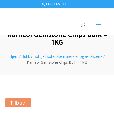
+45 91 65 33 00
Karneol Gemstone Chips Bulk –
1KG
Hjem
/
Butik
/
Bolig
/
Esoteriske mineraler og ædelstene
/
Karneol Gemstone Chips Bulk – 1KG
Tilbud!