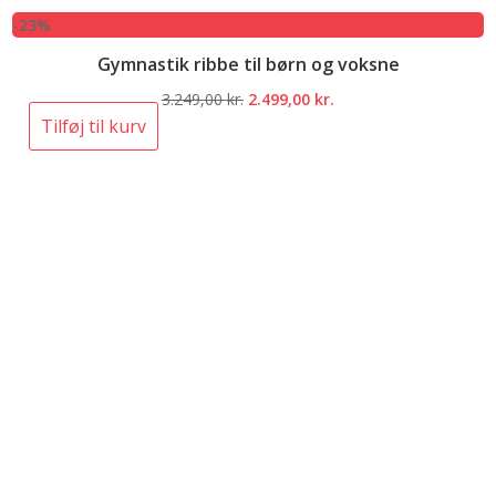
-23%
Gymnastik ribbe til børn og voksne
Den
Den
3.249,00
kr.
2.499,00
kr.
oprindelige
aktuelle
Tilføj til kurv
pris
pris
var:
er:
3.249,00 kr..
2.499,00 kr..