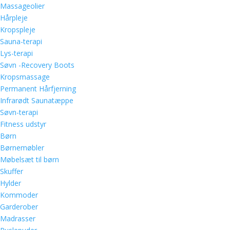
Massageolier
Hårpleje
Kropspleje
Sauna-terapi
Lys-terapi
Søvn -Recovery Boots
Kropsmassage
Permanent Hårfjerning
Infrarødt Saunatæppe
Søvn-terapi
Fitness udstyr
Børn
Børnemøbler
Møbelsæt til børn
Skuffer
Hylder
Kommoder
Garderober
Madrasser