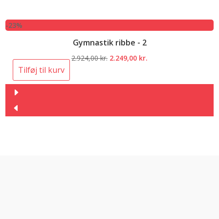
-23%
Gymnastik ribbe - 2
Den
Den
2.924,00
kr.
2.249,00
kr.
oprindelige
aktuelle
Tilføj til kurv
pris
pris
var:
er:
2.924,00 kr..
2.249,00 kr..