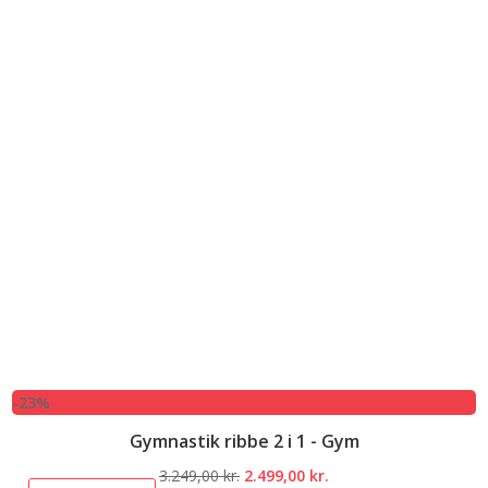
-23%
Gymnastik ribbe 2 i 1 - Gym
Den
Den
3.249,00
kr.
2.499,00
kr.