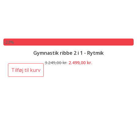
-23%
Gymnastik ribbe 2 i 1 - Rytmik
Den
Den
3.249,00
kr.
2.499,00
kr.
oprindelige
aktuelle
Tilføj til kurv
pris
pris
var:
er:
3.249,00 kr..
2.499,00 kr..