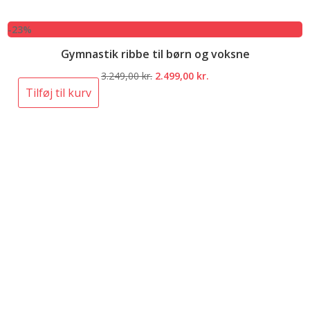
-23%
Gymnastik ribbe til børn og voksne
Den
Den
3.249,00
kr.
2.499,00
kr.
oprindelige
aktuelle
Tilføj til kurv
pris
pris
var:
er:
3.249,00 kr..
2.499,00 kr..