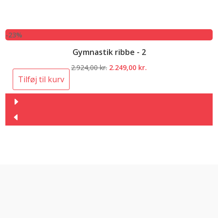
-23%
Gymnastik ribbe - 2
Den
Den
2.924,00
kr.
2.249,00
kr.
oprindelige
aktuelle
Tilføj til kurv
pris
pris
var:
er:
2.924,00 kr..
2.249,00 kr..