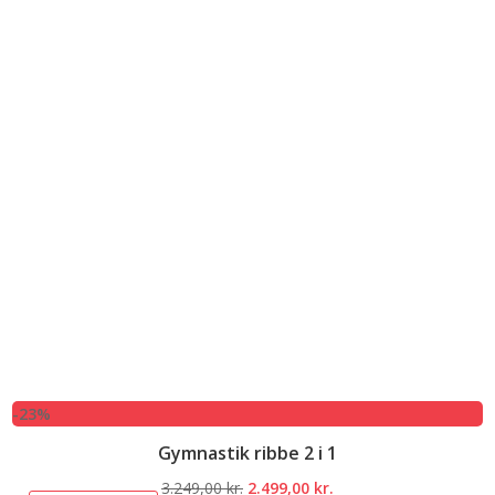
-23%
Gymnastik ribbe 2 i 1
Den
Den
3.249,00
kr.
2.499,00
kr.