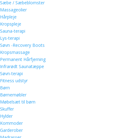
Sæbe / Sæbeblomster
Massageolier
Hårpleje
Kropspleje
Sauna-terapi
Lys-terapi
Søvn -Recovery Boots
Kropsmassage
Permanent Hårfjerning
Infrarødt Saunatæppe
Søvn-terapi
Fitness udstyr
Børn
Børnemøbler
Møbelsæt til børn
Skuffer
Hylder
Kommoder
Garderober
Madrasser