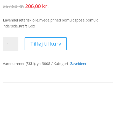
Den
Den
206,00
kr.
267,80
kr.
oprindelige
aktuelle
pris
pris
Lavendel æterisk olie,hvede,prined bomuldspose,bomuld
var:
er:
inderside,Kraft Box
267,80 kr..
206,00 kr..
Lavendel
Tilføj til kurv
hvedepose
i
gaveæske
-
Varenummer (SKU):
yn-3008
Kategori:
Gaveideer
Night
Leopard
antal