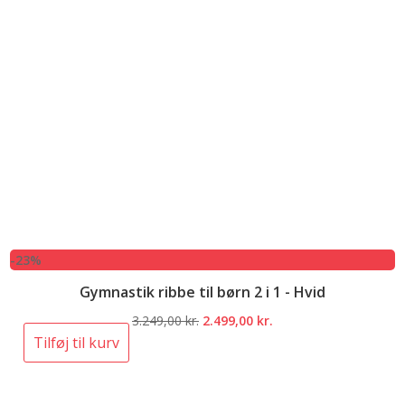
-23%
Gymnastik ribbe til børn 2 i 1 - Hvid
Den
Den
3.249,00
kr.
2.499,00
kr.
oprindelige
aktuelle
Tilføj til kurv
pris
pris
var:
er:
3.249,00 kr..
2.499,00 kr..