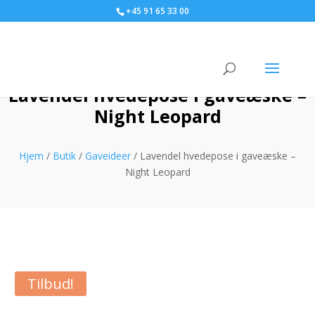
+45 91 65 33 00
Lavendel hvedepose i gaveæske –
Night Leopard
Hjem
/
Butik
/
Gaveideer
/ Lavendel hvedepose i gaveæske –
Night Leopard
Tilbud!