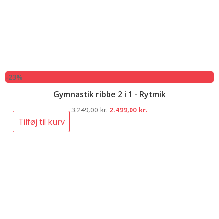
-23%
Gymnastik ribbe 2 i 1 - Rytmik
Den
Den
3.249,00
kr.
2.499,00
kr.
oprindelige
aktuelle
Tilføj til kurv
pris
pris
var:
er:
3.249,00 kr..
2.499,00 kr..