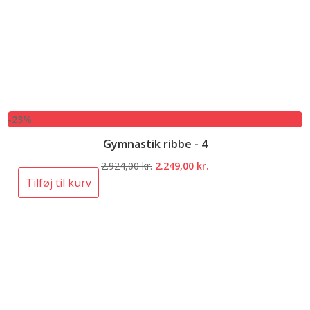
-23%
Gymnastik ribbe - 4
Den
Den
2.924,00
kr.
2.249,00
kr.
oprindelige
aktuelle
Tilføj til kurv
pris
pris
var:
er:
2.924,00 kr..
2.249,00 kr..