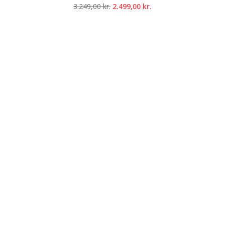
Den
Den
3.249,00
kr.
2.499,00
kr.
oprindelige
aktuelle
pris
pris
var:
er:
3.249,00 kr..
2.499,00 kr..