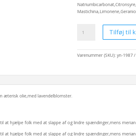
pris
pris
Natriumbicarbonat,Citronsyre
var:
er:
Mastichina,Limonene,Geraniol
67,60 kr..
52,0
Lavendel
Tilføj til 
og
merian
blomsterboble
antal
Varenummer (SKU):
yn-1987
n æterisk olie,med lavendelblomster.
til at hjælpe folk med at slappe af og lindre spændinger,mens merian
til at hjælpe folk med at slappe af og lindre spændinger,mens merian