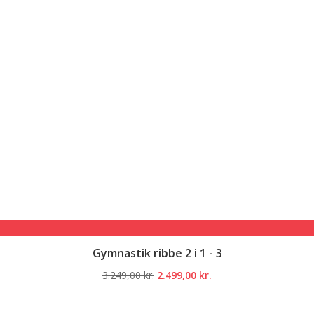
Gymnastik ribbe 2 i 1 - 3
Den
Den
3.249,00
kr.
2.499,00
kr.
oprindelige
aktuelle
pris
pris