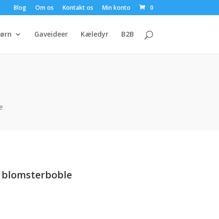
Blog
Om os
Kontakt os
Min konto
0
ørn
Gaveideer
Kæledyr
B2B
e
 blomsterboble
uelle