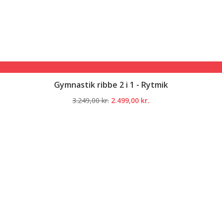
Gymnastik ribbe 2 i 1 - Rytmik
Den
Den
3.249,00
kr.
2.499,00
kr.
oprindelige
aktuelle
pris
pris
var:
er:
3.249,00 kr..
2.499,00 kr..