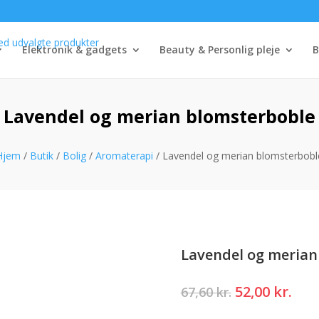
Elektronik & gadgets
Beauty & Personlig pleje
B
Lavendel og merian blomsterboble
Hjem
/
Butik
/
Bolig
/
Aromaterapi
/ Lavendel og merian blomsterbobl
Lavendel og merian
Den
Den
52,00
kr.
67,60
kr.
oprindelige
akt