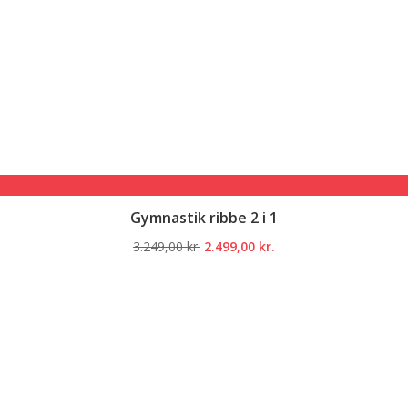
Gymnastik ribbe 2 i 1
Den
Den
3.249,00
kr.
2.499,00
kr.
oprindelige
aktuelle
pris
pris
var:
er:
3.249,00 kr..
2.499,00 kr..