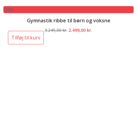
-23%
Gymnastik ribbe til børn og voksne
Den
Den
3.249,00
kr.
2.499,00
kr.
oprindelige
aktuelle
Tilføj til kurv
pris
pris
var:
er:
3.249,00 kr..
2.499,00 kr..