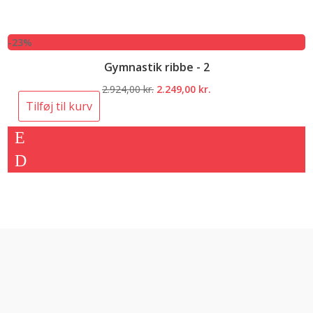
-23%
Gymnastik ribbe - 2
Den
Den
2.924,00
kr.
2.249,00
kr.
oprindelige
aktuelle
Tilføj til kurv
pris
pris
var:
er:
2.924,00 kr..
2.249,00 kr..