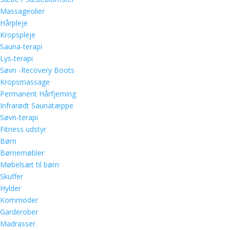
Massageolier
Hårpleje
Kropspleje
Sauna-terapi
Lys-terapi
Søvn -Recovery Boots
Kropsmassage
Permanent Hårfjerning
Infrarødt Saunatæppe
Søvn-terapi
Fitness udstyr
Børn
Børnemøbler
Møbelsæt til børn
Skuffer
Hylder
Kommoder
Garderober
Madrasser