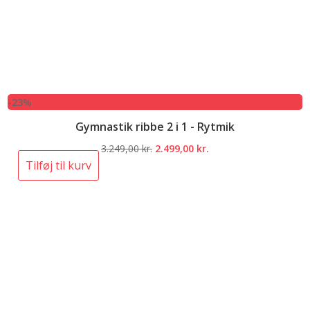
-23%
Gymnastik ribbe 2 i 1 - Rytmik
Den
Den
3.249,00
kr.
2.499,00
kr.
oprindelige
aktuelle
Tilføj til kurv
pris
pris
var:
er:
3.249,00 kr..
2.499,00 kr..