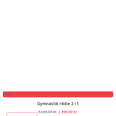
-23%
Gymnastik ribbe 2 i 1
Den
Den
3.249,00
kr.
2.499,00
kr.