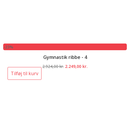
-23%
Gymnastik ribbe - 4
Den
Den
2.924,00
kr.
2.249,00
kr.
oprindelige
aktuelle
Tilføj til kurv
pris
pris
var:
er:
2.924,00 kr..
2.249,00 kr..