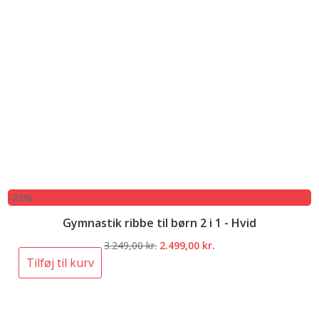
-23%
Gymnastik ribbe til børn 2 i 1 - Hvid
Den
Den
3.249,00
kr.
2.499,00
kr.
oprindelige
aktuelle
Tilføj til kurv
pris
pris
var:
er:
3.249,00 kr..
2.499,00 kr..