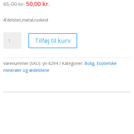
Den
Den
50,00
kr.
65,00
kr.
oprindelige
aktuelle
pris
pris
Ædelsten,metal,ruskind
var:
er:
65,00 kr..
50,00 kr..
Lille
Tilføj til kurv
3D
Flydende
Stel
7x7cm
Varenummer (SKU):
yn-6294
Kategorier:
Bolig
,
Esoteriske
-
mineraler og ædelstene
Grå
antal