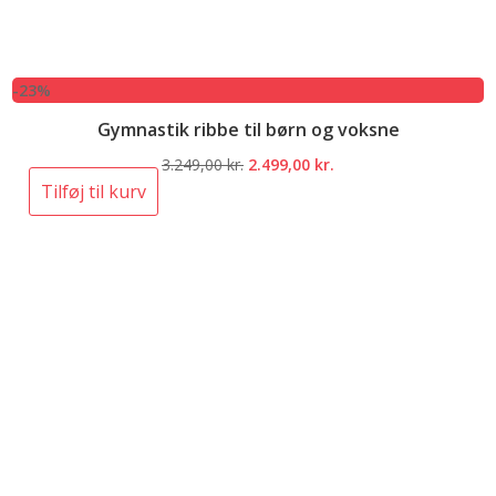
-23%
Gymnastik ribbe til børn og voksne
Den
Den
3.249,00
kr.
2.499,00
kr.
oprindelige
aktuelle
Tilføj til kurv
pris
pris
var:
er:
3.249,00 kr..
2.499,00 kr..