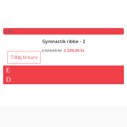
-23%
Gymnastik ribbe - 2
Den
Den
2.924,00
kr.
2.249,00
kr.
oprindelige
aktuelle
Tilføj til kurv
pris
pris
var:
er:
2.924,00 kr..
2.249,00 kr..