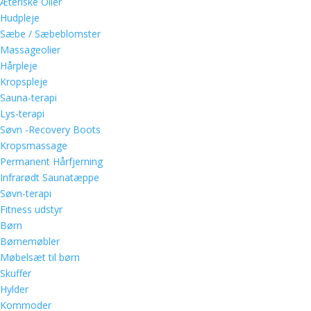
Æteriske Olier
Hudpleje
Sæbe / Sæbeblomster
Massageolier
Hårpleje
Kropspleje
Sauna-terapi
Lys-terapi
Søvn -Recovery Boots
Kropsmassage
Permanent Hårfjerning
Infrarødt Saunatæppe
Søvn-terapi
Fitness udstyr
Børn
Børnemøbler
Møbelsæt til børn
Skuffer
Hylder
Kommoder