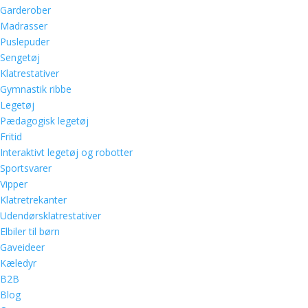
Garderober
Madrasser
Puslepuder
Sengetøj
Klatrestativer
Gymnastik ribbe
Legetøj
Pædagogisk legetøj
Fritid
Interaktivt legetøj og robotter
Sportsvarer
Vipper
Klatretrekanter
Udendørsklatrestativer
Elbiler til børn
Gaveideer
Kæledyr
B2B
Blog