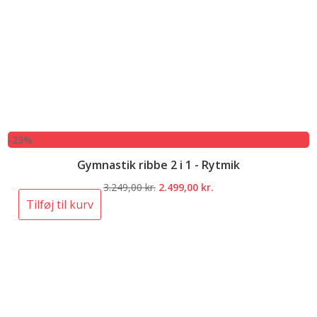
-23%
Gymnastik ribbe 2 i 1 - Rytmik
Den
Den
3.249,00
kr.
2.499,00
kr.
oprindelige
aktuelle
Tilføj til kurv
pris
pris
var:
er:
3.249,00 kr..
2.499,00 kr..