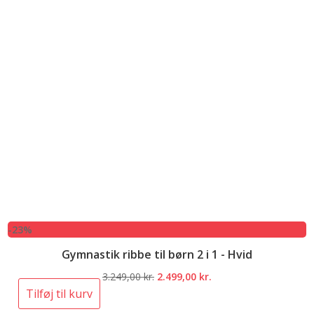
-23%
Gymnastik ribbe til børn 2 i 1 - Hvid
Den
Den
3.249,00
kr.
2.499,00
kr.
oprindelige
aktuelle
Tilføj til kurv
pris
pris