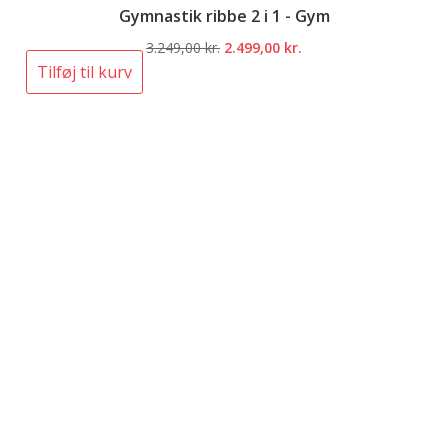
Gymnastik ribbe 2 i 1 - Gym
Den
Den
3.249,00
kr.
2.499,00
kr.
oprindelige
aktuelle
Tilføj til kurv
pris
pris
var:
er:
3.249,00 kr..
2.499,00 kr..