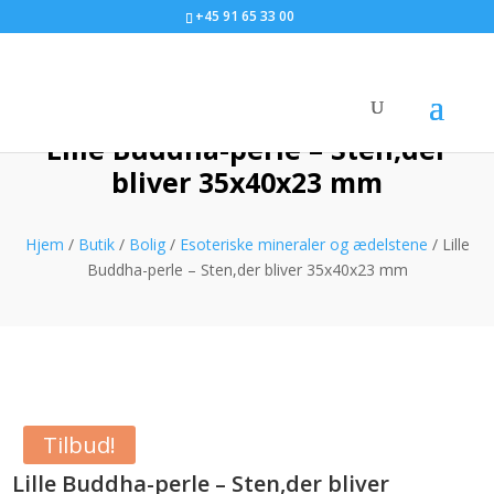
+45 91 65 33 00
Lille Buddha-perle – Sten,der
bliver 35x40x23 mm
Hjem
/
Butik
/
Bolig
/
Esoteriske mineraler og ædelstene
/ Lille
Buddha-perle – Sten,der bliver 35x40x23 mm
Tilbud!
Lille Buddha-perle – Sten,der bliver