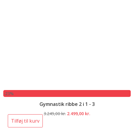
-23%
Gymnastik ribbe 2 i 1 - 3
Den
Den
3.249,00
kr.
2.499,00
kr.
oprindelige
aktuelle
Tilføj til kurv
pris
pris
var:
er: