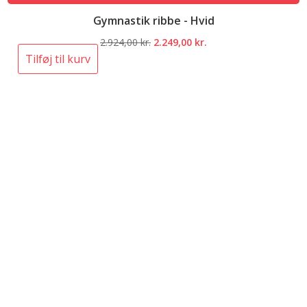
Gymnastik ribbe - Hvid
Den
Den
2.924,00
kr.
2.249,00
kr.
oprindelige
aktuelle
Tilføj til kurv
pris
pris
var:
er:
2.924,00 kr..
2.249,00 kr..