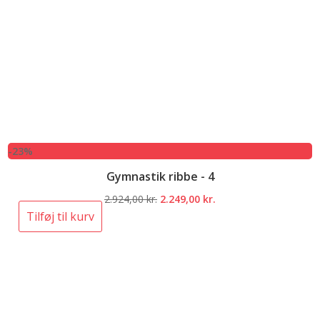
-23%
Gymnastik ribbe - 4
Den
Den
2.924,00
kr.
2.249,00
kr.
oprindelige
aktuelle
Tilføj til kurv
pris
pris
var:
er:
2.924,00 kr..
2.249,00 kr..