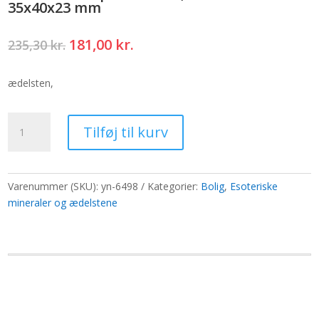
35x40x23 mm
Den
Den
181,00
kr.
235,30
kr.
oprindelige
aktuelle
pris
pris
ædelsten,
var:
er:
235,30 kr..
181,00 kr..
Lille
Tilføj til kurv
Buddha-
perle
-
Sten,der
Varenummer (SKU):
yn-6498
Kategorier:
Bolig
,
Esoteriske
bliver
mineraler og ædelstene
35x40x23
mm
antal