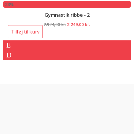
-23%
Gymnastik ribbe - 2
Den
Den
2.924,00
kr.
2.249,00
kr.
oprindelige
aktuelle
Tilføj til kurv
pris
pris
var:
er:
2.924,00 kr..
2.249,00 kr..