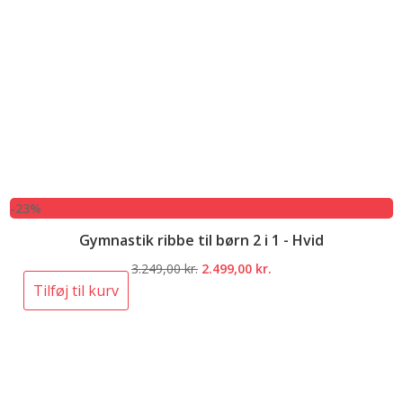
-23%
Gymnastik ribbe til børn 2 i 1 - Hvid
Den
Den
3.249,00
kr.
2.499,00
kr.
oprindelige
aktuelle
Tilføj til kurv
pris
pris
var:
er:
3.249,00 kr..
2.499,00 kr..