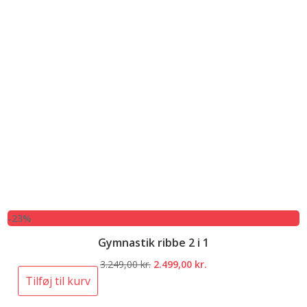
-23%
Gymnastik ribbe 2 i 1
Den
Den
3.249,00
kr.
2.499,00
kr.
oprindelige
aktuelle
Tilføj til kurv
pris
pris