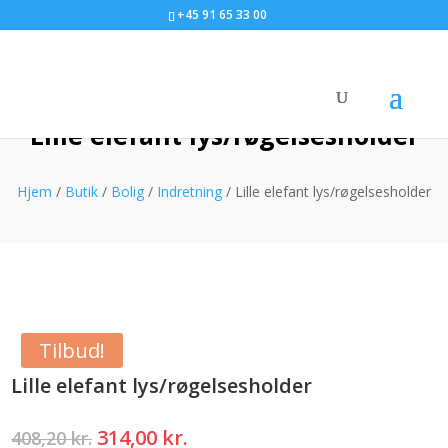
+45 91 65 33 00
Lille elefant lys/røgelsesholder
Hjem
/
Butik
/
Bolig
/
Indretning
/ Lille elefant lys/røgelsesholder
Tilbud!
Lille elefant lys/røgelsesholder
Den
Den
314,00
kr.
408,20
kr.