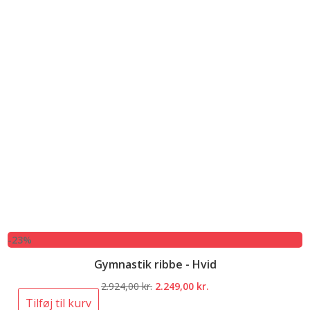
-23%
Gymnastik ribbe - Hvid
Den
Den
2.924,00
kr.
2.249,00
kr.
oprindelige
aktuelle
Tilføj til kurv