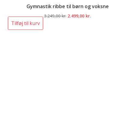
Gymnastik ribbe til børn og voksne
Den
Den
3.249,00
kr.
2.499,00
kr.
oprindelige
aktuelle
Tilføj til kurv
pris
pris
var:
er:
3.249,00 kr..
2.499,00 kr..