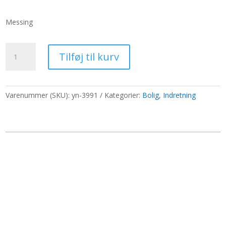
oprindelige
aktuelle
pris
pris
Messing
var:
er:
408,20 kr..
314,00 kr..
Lille
Tilføj til kurv
elefant
lys/røgelsesholder
antal
Varenummer (SKU):
yn-3991
Kategorier:
Bolig
,
Indretning