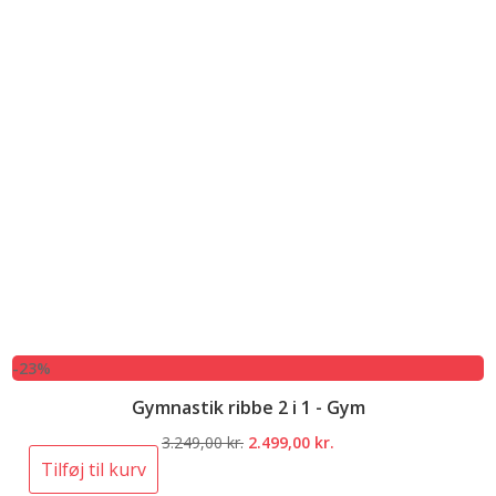
-23%
Gymnastik ribbe 2 i 1 - Gym
Den
Den
3.249,00
kr.
2.499,00
kr.
oprindelige
aktuelle
Tilføj til kurv
pris
pris