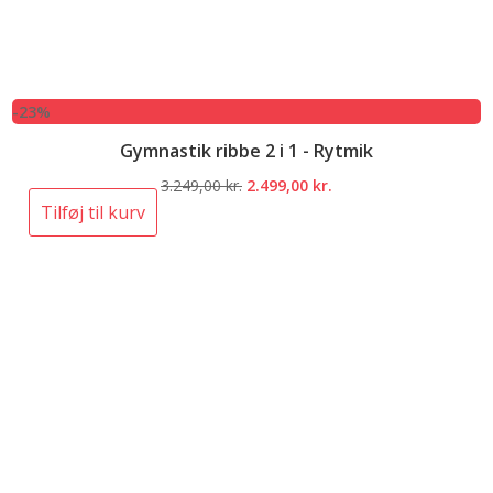
-23%
Gymnastik ribbe 2 i 1 - Rytmik
Den
Den
3.249,00
kr.
2.499,00
kr.
oprindelige
aktuelle
Tilføj til kurv
pris
pris
var:
er:
3.249,00 kr..
2.499,00 kr..