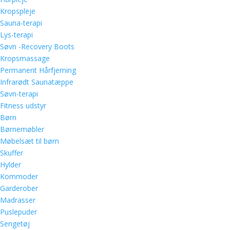
Kropspleje
Sauna-terapi
Lys-terapi
Søvn -Recovery Boots
Kropsmassage
Permanent Hårfjerning
Infrarødt Saunatæppe
Søvn-terapi
Fitness udstyr
Børn
Børnemøbler
Møbelsæt til børn
Skuffer
Hylder
Kommoder
Garderober
Madrasser
Puslepuder
Sengetøj