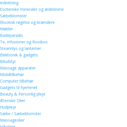
Indretning
Esoteriske mineraler og ædelstene
Sæbeblomster
Eksotisk røgelse og brændere
Møbler
Badeparadis
Te, infusioner og Rooibos
Stearinlys og lanterner
Elektronik & gadgets
Biludstyr
Massage apparater
Mobiltilbehør
Computer tilbehør
Gadgets til hjemmet
Beauty & Personlig pleje
Æteriske Olier
Hudpleje
Sæbe / Sæbeblomster
Massageolier
Hårpleje