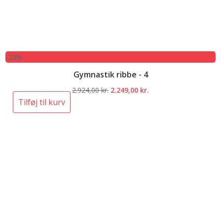
-23%
Gymnastik ribbe - 4
Den
Den
2.924,00
kr.
2.249,00
kr.
oprindelige
aktuelle
Tilføj til kurv
pris
pris
var:
er:
2.924,00 kr..
2.249,00 kr..