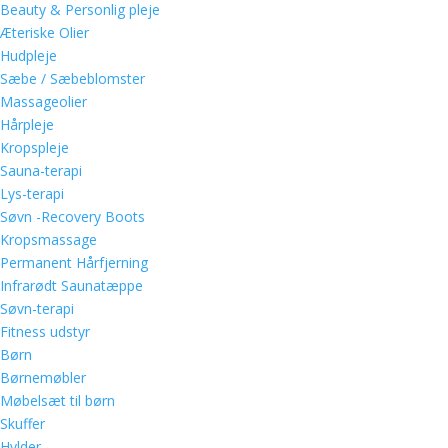
Beauty & Personlig pleje
Æteriske Olier
Hudpleje
Sæbe / Sæbeblomster
Massageolier
Hårpleje
Kropspleje
Sauna-terapi
Lys-terapi
Søvn -Recovery Boots
Kropsmassage
Permanent Hårfjerning
Infrarødt Saunatæppe
Søvn-terapi
Fitness udstyr
Børn
Børnemøbler
Møbelsæt til børn
Skuffer
Hylder