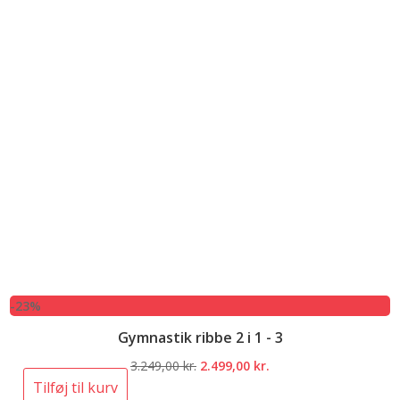
-23%
Gymnastik ribbe 2 i 1 - 3
Den
Den
3.249,00
kr.
2.499,00
kr.
oprindelige
aktuelle
Tilføj til kurv