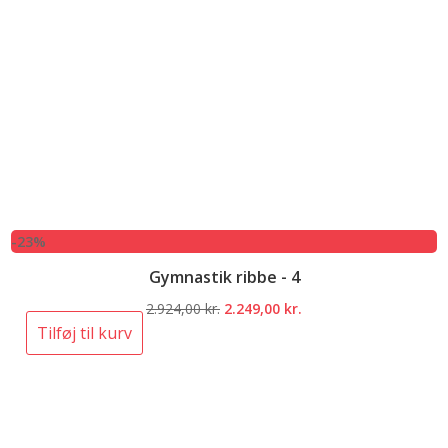
-23%
Gymnastik ribbe - 4
Den
Den
2.924,00
kr.
2.249,00
kr.
oprindelige
aktuelle
Tilføj til kurv
pris
pris
var:
er:
2.924,00 kr..
2.249,00 kr..