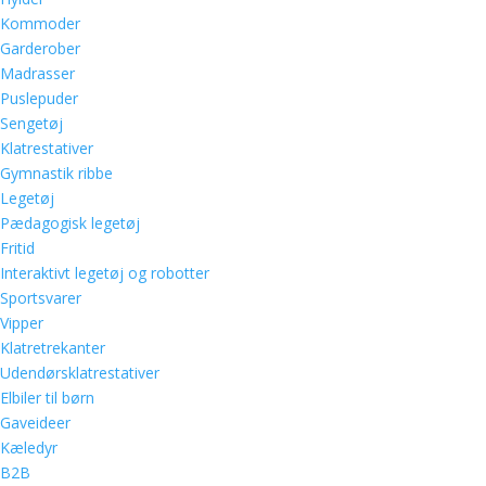
Kommoder
Garderober
Madrasser
Puslepuder
Sengetøj
Klatrestativer
Gymnastik ribbe
Legetøj
Pædagogisk legetøj
Fritid
Interaktivt legetøj og robotter
Sportsvarer
Vipper
Klatretrekanter
Udendørsklatrestativer
Elbiler til børn
Gaveideer
Kæledyr
B2B