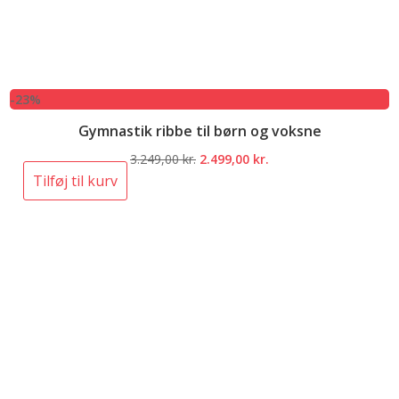
-23%
Gymnastik ribbe til børn og voksne
Den
Den
3.249,00
kr.
2.499,00
kr.
oprindelige
aktuelle
Tilføj til kurv
pris
pris
var:
er:
3.249,00 kr..
2.499,00 kr..