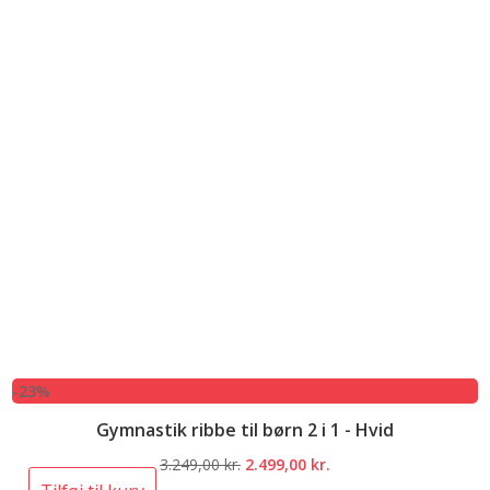
-23%
Gymnastik ribbe til børn 2 i 1 - Hvid
Den
Den
3.249,00
kr.
2.499,00
kr.
oprindelige
aktuelle