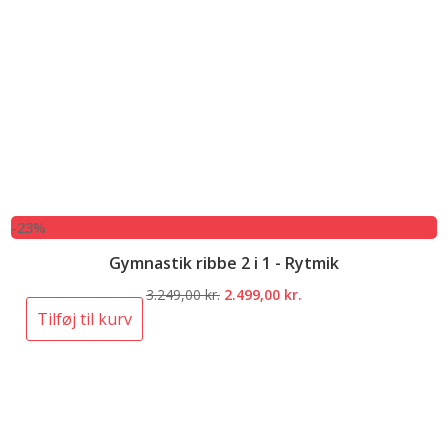
-23%
Gymnastik ribbe 2 i 1 - Rytmik
Den
Den
3.249,00
kr.
2.499,00
kr.
oprindelige
aktuelle
Tilføj til kurv
pris
pris
var:
er:
3.249,00 kr..
2.499,00 kr..