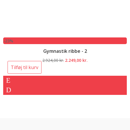
-23%
Gymnastik ribbe - 2
Den
Den
2.924,00
kr.
2.249,00
kr.
oprindelige
aktuelle
Tilføj til kurv
pris
pris
var:
er:
2.924,00 kr..
2.249,00 kr..