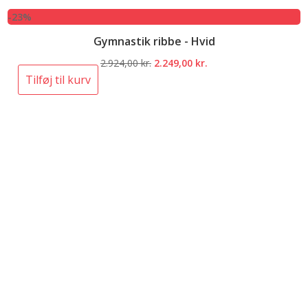
-23%
Gymnastik ribbe - Hvid
Den
Den
2.924,00
kr.
2.249,00
kr.
oprindelige
aktuelle
Tilføj til kurv
pris
pris
var:
er:
2.924,00 kr..
2.249,00 kr..