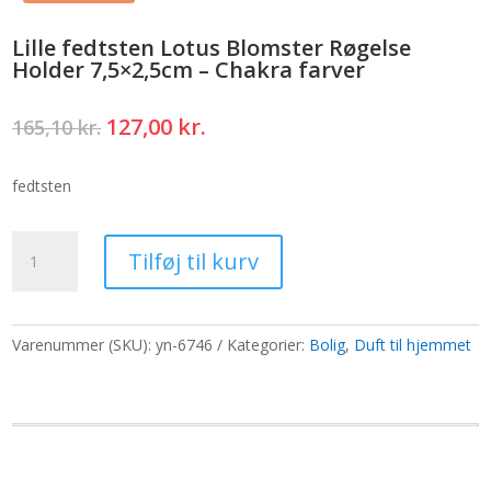
Lille fedtsten Lotus Blomster Røgelse
Holder 7,5×2,5cm – Chakra farver
Den
Den
127,00
kr.
165,10
kr.
oprindelige
aktuelle
pris
pris
fedtsten
var:
er:
165,10 kr..
127,00 kr..
Lille
Tilføj til kurv
fedtsten
Lotus
Blomster
Røgelse
Varenummer (SKU):
yn-6746
Kategorier:
Bolig
,
Duft til hjemmet
Holder
7,5x2,5cm
-
Chakra
farver