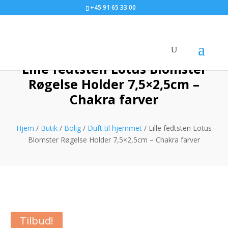
+45 91 65 33 00
Lille fedtsten Lotus Blomster
Røgelse Holder 7,5×2,5cm –
Chakra farver
Hjem
/
Butik
/
Bolig
/
Duft til hjemmet
/ Lille fedtsten Lotus
Blomster Røgelse Holder 7,5×2,5cm – Chakra farver
Tilbud!