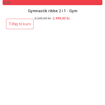
-23%
Gymnastik ribbe 2 i 1 - Gym
Den
Den
3.249,00
kr.
2.499,00
kr.
oprindelige
aktuelle
Tilføj til kurv
pris
pris
var:
er:
3.249,00 kr..
2.499,00 kr..