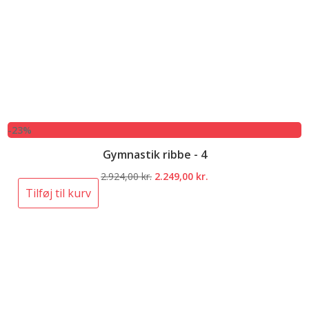
-23%
Gymnastik ribbe - 4
Den
Den
2.924,00
kr.
2.249,00
kr.
oprindelige
aktuelle
Tilføj til kurv
pris
pris
var:
er:
2.924,00 kr..
2.249,00 kr..