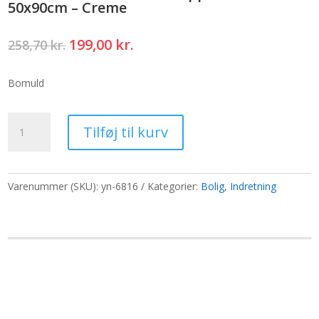
50x90cm – Creme
Den
Den
199,00
kr.
258,70
kr.
oprindelige
aktuelle
pris
pris
Bomuld
var:
er:
258,70 kr..
199,00 kr..
Lille
Tilføj til kurv
håndvævet
indisk
tæppe
i
Varenummer (SKU):
yn-6816
Kategorier:
Bolig
,
Indretning
bomuld
-
50x90cm
-
Creme
antal