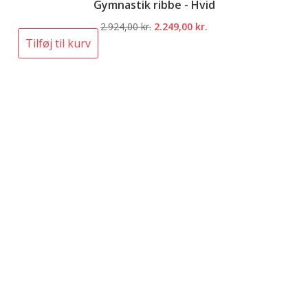
Gymnastik ribbe - Hvid
Den
Den
2.924,00
kr.
2.249,00
kr.
oprindelige
aktuelle
Tilføj til kurv
pris
pris
var:
er:
2.924,00 kr..
2.249,00 kr..