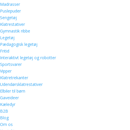
Madrasser
Puslepuder
Sengetøj
Klatrestativer
Gymnastik ribbe
Legetøj
Pædagogisk legetøj
Fritid
Interaktivt legetøj og robotter
Sportsvarer
Vipper
Klatretrekanter
Udendørsklatrestativer
Elbiler til børn
Gaveideer
Kæledyr
B2B
Blog
Om os