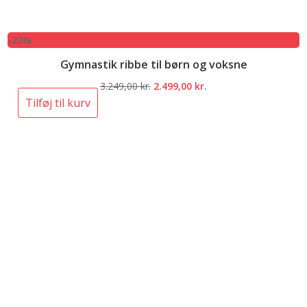
-23%
Gymnastik ribbe til børn og voksne
Den
Den
3.249,00
kr.
2.499,00
kr.
oprindelige
aktuelle
Tilføj til kurv
pris
pris
var:
er:
3.249,00 kr..
2.499,00 kr..