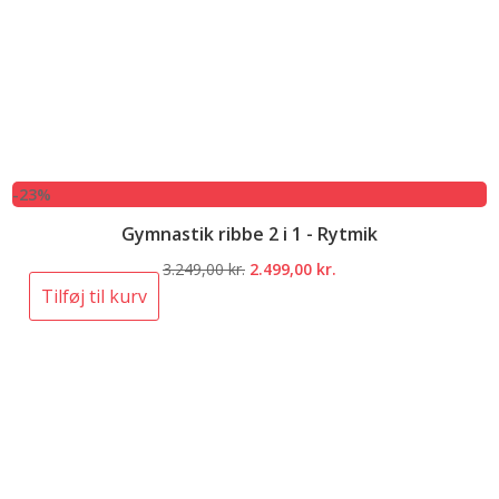
-23%
Gymnastik ribbe 2 i 1 - Rytmik
Den
Den
3.249,00
kr.
2.499,00
kr.
oprindelige
aktuelle
Tilføj til kurv
pris
pris
var:
er:
3.249,00 kr..
2.499,00 kr..