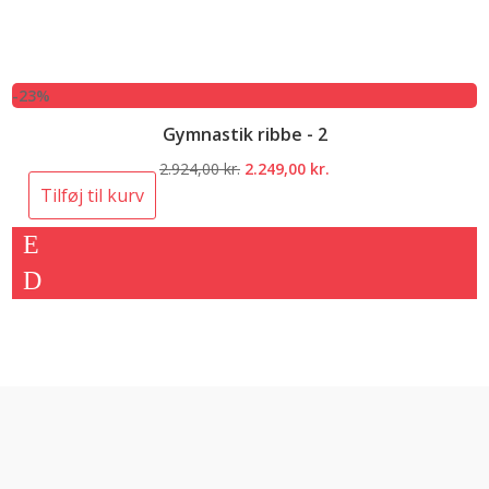
-23%
Gymnastik ribbe - 2
Den
Den
2.924,00
kr.
2.249,00
kr.
oprindelige
aktuelle
Tilføj til kurv
pris
pris
var:
er:
2.924,00 kr..
2.249,00 kr..