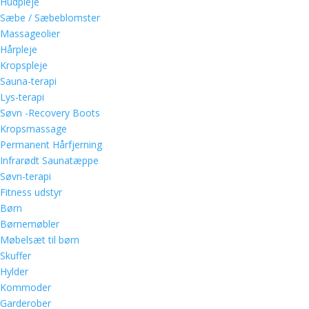
Hudpleje
Sæbe / Sæbeblomster
Massageolier
Hårpleje
Kropspleje
Sauna-terapi
Lys-terapi
Søvn -Recovery Boots
Kropsmassage
Permanent Hårfjerning
Infrarødt Saunatæppe
Søvn-terapi
Fitness udstyr
Børn
Børnemøbler
Møbelsæt til børn
Skuffer
Hylder
Kommoder
Garderober