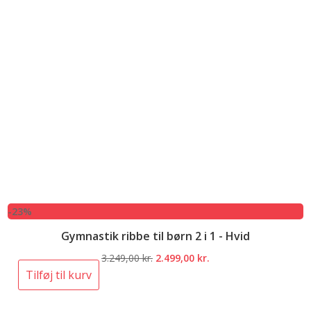
-23%
Gymnastik ribbe til børn 2 i 1 - Hvid
Den
Den
3.249,00
kr.
2.499,00
kr.
oprindelige
aktuelle
Tilføj til kurv
pris
pris
var:
er: