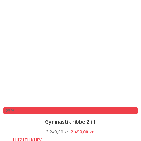
-23%
Gymnastik ribbe 2 i 1
Den
Den
3.249,00
kr.
2.499,00
kr.
oprindelige
aktuelle
Tilføj til kurv