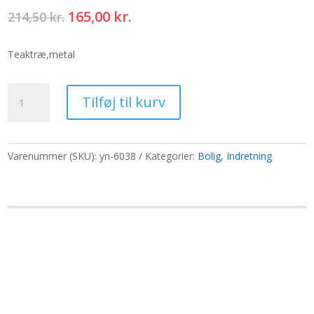
Den
Den
165,00
kr.
214,50
kr.
oprindelige
aktuelle
pris
pris
Teaktræ,metal
var:
er:
214,50 kr..
165,00 kr..
Lille
Tilføj til kurv
Palo
Santo
Varmer
-
Varenummer (SKU):
yn-6038
Kategorier:
Bolig
,
Indretning
Teaktræ
-
Mandala
Design
antal