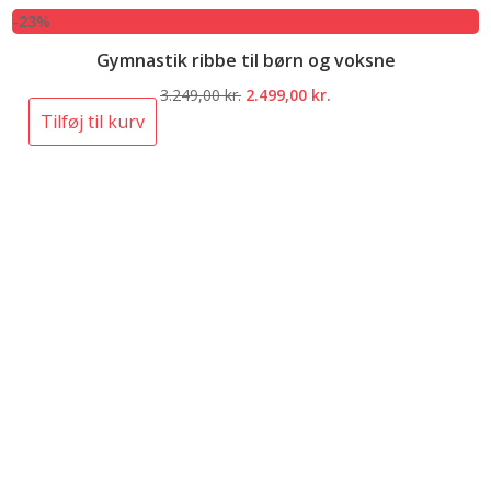
-23%
Gymnastik ribbe til børn og voksne
Den
Den
3.249,00
kr.
2.499,00
kr.
oprindelige
aktuelle
Tilføj til kurv
pris
pris
var:
er:
3.249,00 kr..
2.499,00 kr..