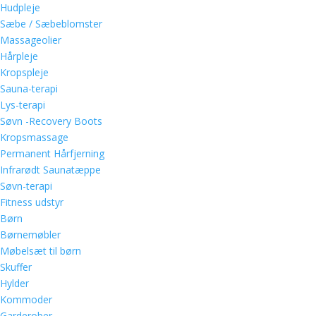
Hudpleje
Sæbe / Sæbeblomster
Massageolier
Hårpleje
Kropspleje
Sauna-terapi
Lys-terapi
Søvn -Recovery Boots
Kropsmassage
Permanent Hårfjerning
Infrarødt Saunatæppe
Søvn-terapi
Fitness udstyr
Børn
Børnemøbler
Møbelsæt til børn
Skuffer
Hylder
Kommoder
Garderober