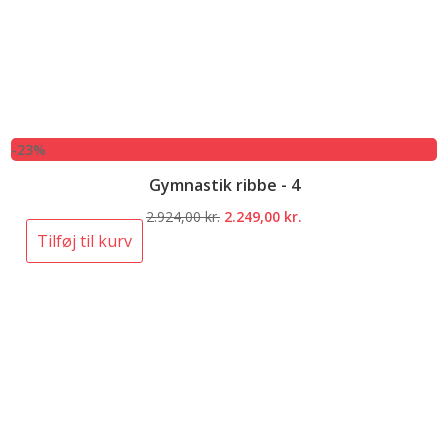
-23%
Gymnastik ribbe - 4
Den
Den
2.924,00
kr.
2.249,00
kr.
oprindelige
aktuelle
Tilføj til kurv
pris
pris
var:
er:
2.924,00 kr..
2.249,00 kr..