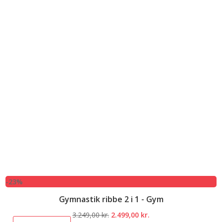
-23%
Gymnastik ribbe 2 i 1 - Gym
Den
Den
3.249,00
kr.
2.499,00
kr.