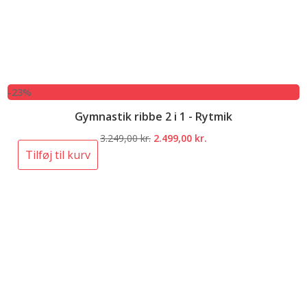
-23%
Gymnastik ribbe 2 i 1 - Rytmik
Den
Den
3.249,00
kr.
2.499,00
kr.
oprindelige
aktuelle
Tilføj til kurv
pris
pris
var:
er:
3.249,00 kr..
2.499,00 kr..