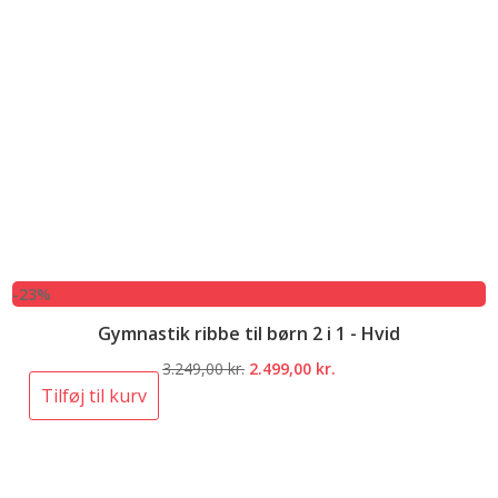
-23%
Gymnastik ribbe til børn 2 i 1 - Hvid
Den
Den
3.249,00
kr.
2.499,00
kr.
oprindelige
aktuelle
Tilføj til kurv
pris
pris
var:
er:
3.249,00 kr..
2.499,00 kr..