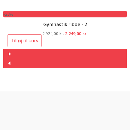
-23%
Gymnastik ribbe - 2
Den
Den
2.924,00
kr.
2.249,00
kr.
oprindelige
aktuelle
Tilføj til kurv
pris
pris
var:
er:
2.924,00 kr..
2.249,00 kr..