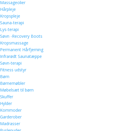
Massageolier
Hårpleje
Kropspleje
Sauna-terapi
Lys-terapi
Søvn -Recovery Boots
Kropsmassage
Permanent Hårfjerning
Infrarødt Saunatæppe
Søvn-terapi
Fitness udstyr
Børn
Børnemøbler
Møbelsæt til børn
Skuffer
Hylder
Kommoder
Garderober
Madrasser
Puslepuder