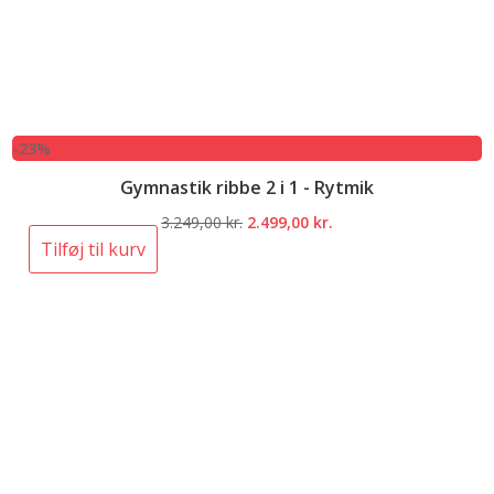
-23%
Gymnastik ribbe 2 i 1 - Rytmik
Den
Den
3.249,00
kr.
2.499,00
kr.
oprindelige
aktuelle
Tilføj til kurv
pris
pris
var:
er:
3.249,00 kr..
2.499,00 kr..