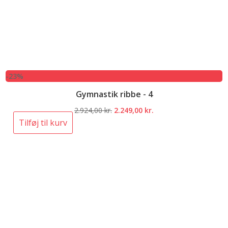
-23%
Gymnastik ribbe - 4
Den
Den
2.924,00
kr.
2.249,00
kr.
oprindelige
aktuelle
Tilføj til kurv
pris
pris
var:
er:
2.924,00 kr..
2.249,00 kr..