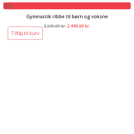
-23%
Gymnastik ribbe til børn og voksne
Den
Den
3.249,00
kr.
2.499,00
kr.
oprindelige
aktuelle
Tilføj til kurv
pris
pris
var:
er:
3.249,00 kr..
2.499,00 kr..