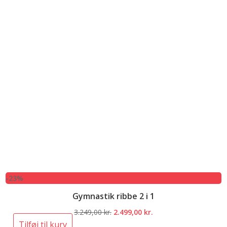
-23%
Gymnastik ribbe 2 i 1
Den
Den
3.249,00
kr.
2.499,00
kr.
oprindelige
aktuelle
Tilføj til kurv