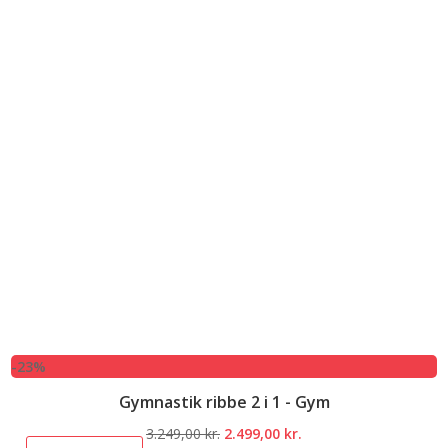
-23%
Gymnastik ribbe 2 i 1 - Gym
Den
Den
3.249,00
kr.
2.499,00
kr.