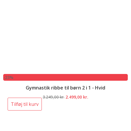
-23%
Gymnastik ribbe til børn 2 i 1 - Hvid
Den
Den
3.249,00
kr.
2.499,00
kr.
oprindelige
aktuelle
Tilføj til kurv
pris
pris
var:
er:
3.249,00 kr..
2.499,00 kr..