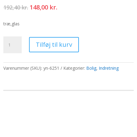
Den
Den
148,00
kr.
192,40
kr.
oprindelige
aktuelle
pris
pris
træ,glas
var:
er:
192,40 kr..
148,00 kr..
Lille
Tilføj til kurv
terrarium
i
naturligt
tungtræ
Varenummer (SKU):
yn-6251
Kategorier:
Bolig
,
Indretning
-
15x15cm
antal