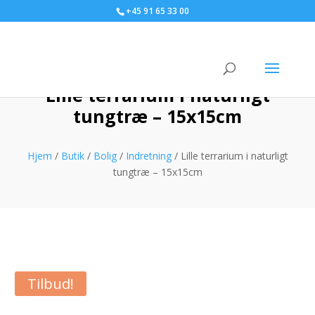
+45 91 65 33 00
Lille terrarium i naturligt
tungtræ – 15x15cm
Hjem
/
Butik
/
Bolig
/
Indretning
/ Lille terrarium i naturligt
tungtræ – 15x15cm
Tilbud!