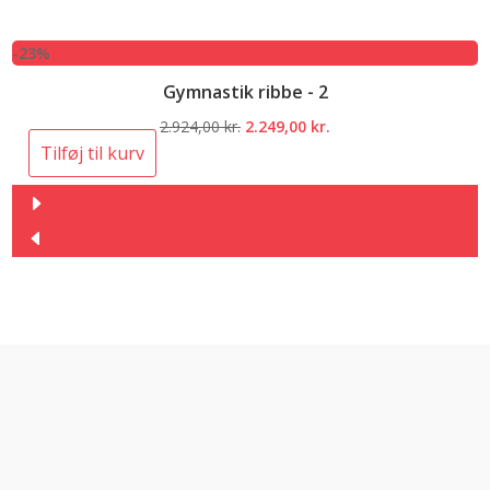
-23%
Gymnastik ribbe - 2
Den
Den
2.924,00
kr.
2.249,00
kr.
oprindelige
aktuelle
Tilføj til kurv
pris
pris
var:
er:
2.924,00 kr..
2.249,00 kr..