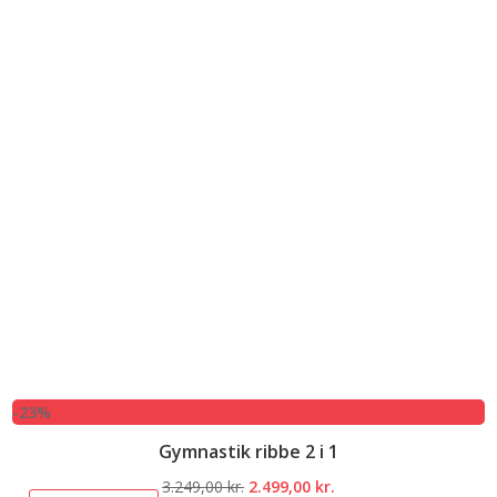
-23%
Gymnastik ribbe 2 i 1
Den
Den
3.249,00
kr.
2.499,00
kr.