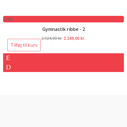
-23%
Gymnastik ribbe - 2
Den
Den
2.924,00
kr.
2.249,00
kr.
oprindelige
aktuelle
Tilføj til kurv
pris
pris
var:
er:
2.924,00 kr..
2.249,00 kr..