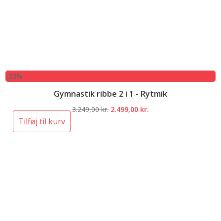
-23%
Gymnastik ribbe 2 i 1 - Rytmik
Den
Den
3.249,00
kr.
2.499,00
kr.
oprindelige
aktuelle
Tilføj til kurv
pris
pris
var:
er:
3.249,00 kr..
2.499,00 kr..