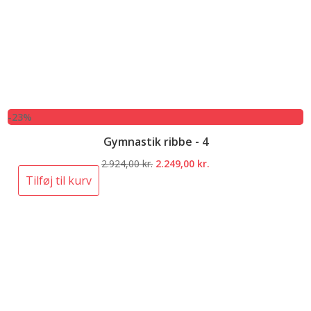
-23%
Gymnastik ribbe - 4
Den
Den
2.924,00
kr.
2.249,00
kr.
oprindelige
aktuelle
Tilføj til kurv
pris
pris
var:
er:
2.924,00 kr..
2.249,00 kr..