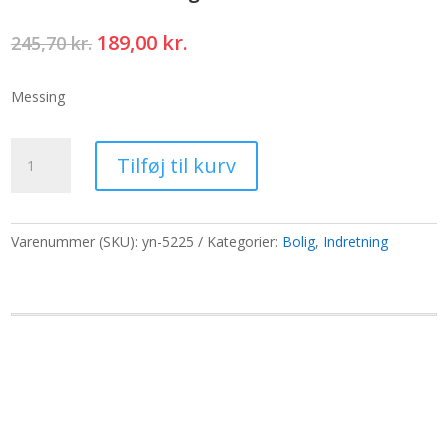
Den
Den
189,00
kr.
245,70
kr.
oprindelige
aktuelle
pris
pris
Messing
var:
er:
245,70 kr..
189,00 kr..
Lille
Tilføj til kurv
tibetansk
Tingsha-
klokke
-
Varenummer (SKU):
yn-5225
Kategorier:
Bolig
,
Indretning
5x11cm
antal