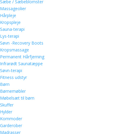
Sæbe / Sæbeblomster
Massageolier
Hårpleje
Kropspleje
Sauna-terapi
Lys-terapi
Søvn -Recovery Boots
Kropsmassage
Permanent Hårfjerning
Infrarødt Saunatæppe
Søvn-terapi
Fitness udstyr
Børn
Børnemøbler
Møbelsæt til børn
Skuffer
Hylder
Kommoder
Garderober
Madrasser