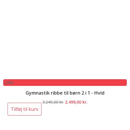
-23%
Gymnastik ribbe til børn 2 i 1 - Hvid
Den
Den
3.249,00
kr.
2.499,00
kr.
oprindelige
aktuelle
Tilføj til kurv
pris
pris
var:
er:
3.249,00 kr..
2.499,00 kr..