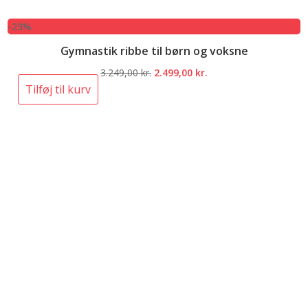
-23%
Gymnastik ribbe til børn og voksne
Den
Den
3.249,00
kr.
2.499,00
kr.
oprindelige
aktuelle
Tilføj til kurv
pris
pris
var:
er:
3.249,00 kr..
2.499,00 kr..