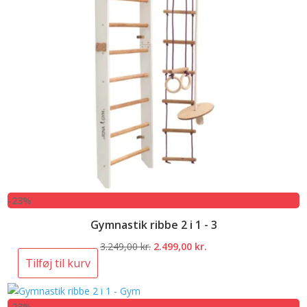
-23%
Gymnastik ribbe 2 i 1 - 3
Den
Den
3.249,00
kr.
2.499,00
kr.
oprindelige
aktuelle
Tilføj til kurv
pris
pris
var:
er:
-23%