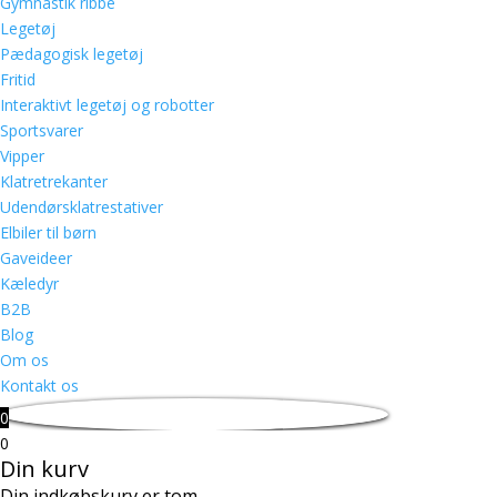
Gymnastik ribbe
Legetøj
Pædagogisk legetøj
Fritid
Interaktivt legetøj og robotter
Sportsvarer
Vipper
Klatretrekanter
Udendørsklatrestativer
Elbiler til børn
Gaveideer
Kæledyr
B2B
Blog
Om os
Kontakt os
0
0
Din kurv
Din indkøbskurv er tom