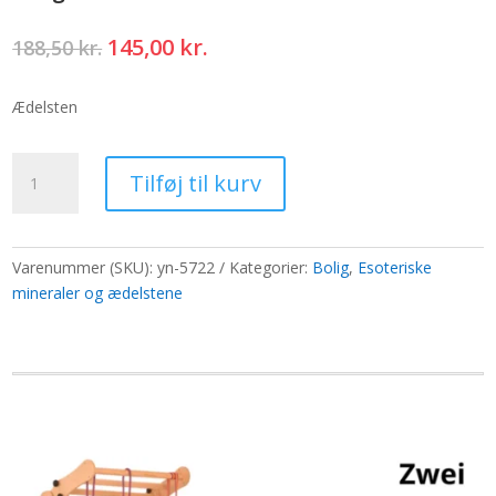
Den
Den
145,00
kr.
188,50
kr.
oprindelige
aktuelle
pris
pris
Ædelsten
var:
er:
188,50 kr..
145,00 kr..
Longstone
Tilføj til kurv
Gem
Halskæde
-
Dalmatisk
Varenummer (SKU):
yn-5722
Kategorier:
Bolig
,
Esoteriske
sten
mineraler og ædelstene
antal