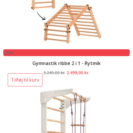
-23%
Gymnastik ribbe 2 i 1 - Rytmik
Den
Den
3.249,00
kr.
2.499,00
kr.
oprindelige
aktuelle
Tilføj til kurv
pris
pris
var:
er:
3.249,00 kr..
2.499,00 kr..