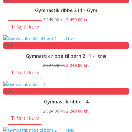
3.249,00 kr..
2.499,00 kr..
Gymnastik ribbe 2 i 1 - Gym
Den
Den
3.249,00
kr.
2.499,00
kr.
oprindelige
aktuelle
Tilføj til kurv
pris
pris
var:
er:
-23%
3.249,00 kr..
2.499,00 kr..
Gymnastik ribbe til børn 2 i 1 - i træ
Den
Den
2.924,00
kr.
2.249,00
kr.
oprindelige
aktuelle
Tilføj til kurv
pris
pris
var:
er:
-23%
2.924,00 kr..
2.249,00 kr..
Gymnastik ribbe - 4
Den
Den
2.924,00
kr.
2.249,00
kr.
oprindelige
aktuelle
Tilføj til kurv
pris
pris
var:
er: