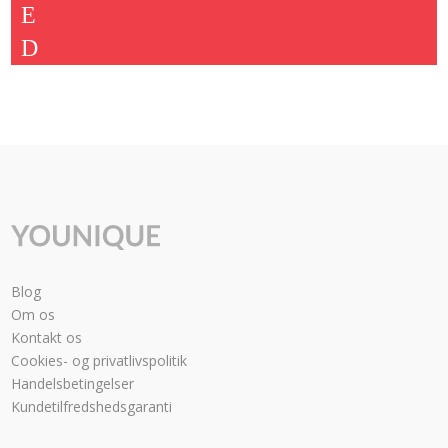
var:
er:
2.924,00 kr..
2.249,00 kr..
Blog
Om os
Kontakt os
Cookies- og privatlivspolitik
Handelsbetingelser
Kundetilfredshedsgaranti