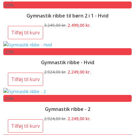
-23%
2.924,00 kr..
2.249,00 kr..
Gymnastik ribbe til børn 2 i 1 - Hvid
Den
Den
3.249,00
kr.
2.499,00
kr.
oprindelige
aktuelle
Tilføj til kurv
pris
pris
var:
er:
-23%
3.249,00 kr..
2.499,00 kr..
Gymnastik ribbe - Hvid
Den
Den
2.924,00
kr.
2.249,00
kr.
oprindelige
aktuelle
Tilføj til kurv
pris
pris
var:
er:
-23%
2.924,00 kr..
2.249,00 kr..
Gymnastik ribbe - 2
Den
Den
2.924,00
kr.
2.249,00
kr.
oprindelige
aktuelle
Tilføj til kurv
pris
pris