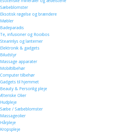
Esoteriske mineraler og ædelstene
Sæbeblomster
Eksotisk røgelse og brændere
Møbler
Badeparadis
Te, infusioner og Rooibos
Stearinlys og lanterner
Elektronik & gadgets
Biludstyr
Massage apparater
Mobiltilbehør
Computer tilbehør
Gadgets til hjemmet
Beauty & Personlig pleje
Æteriske Olier
Hudpleje
Sæbe / Sæbeblomster
Massageolier
Hårpleje
Kropspleje