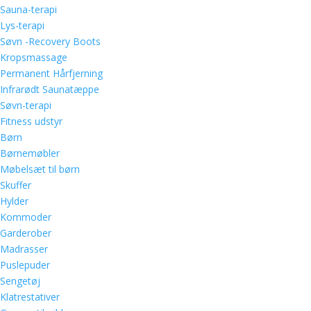
Sauna-terapi
Lys-terapi
Søvn -Recovery Boots
Kropsmassage
Permanent Hårfjerning
Infrarødt Saunatæppe
Søvn-terapi
Fitness udstyr
Børn
Børnemøbler
Møbelsæt til børn
Skuffer
Hylder
Kommoder
Garderober
Madrasser
Puslepuder
Sengetøj
Klatrestativer