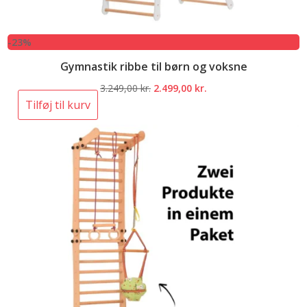
-23%
Gymnastik ribbe til børn og voksne
Den
Den
3.249,00
kr.
2.499,00
kr.
oprindelige
aktuelle
Tilføj til kurv
pris
pris
var:
er:
3.249,00 kr..
2.499,00 kr..