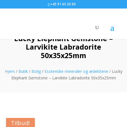
+45 91 65 33 00
Lucky Elephant Gemstone –
Larvikite Labradorite
50x35x25mm
Hjem
/
Butik
/
Bolig
/
Esoteriske mineraler og ædelstene
/ Lucky
Elephant Gemstone – Larvikite Labradorite 50x35x25mm
Tilbud!