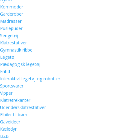
Kommoder
Garderober
Madrasser
Puslepuder
Sengetøj
Klatrestativer
Gymnastik ribbe
Legetøj
Pædagogisk legetøj
Fritid
Interaktivt legetøj og robotter
Sportsvarer
Vipper
Klatretrekanter
Udendørsklatrestativer
Elbiler til børn
Gaveideer
Kæledyr
B2B