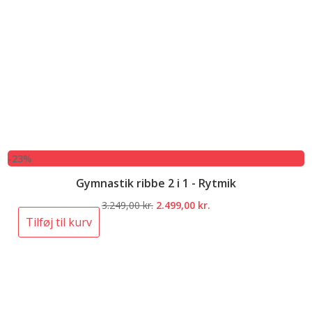
-23%
Gymnastik ribbe 2 i 1 - Rytmik
Den
Den
3.249,00
kr.
2.499,00
kr.
oprindelige
aktuelle
Tilføj til kurv
pris
pris
var:
er:
3.249,00 kr..
2.499,00 kr..