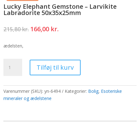
Lucky Elephant Gemstone – Larvikite
Labradorite 50x35x25mm
Den
Den
166,00
kr.
215,80
kr.
oprindelige
aktuelle
pris
pris
ædelsten,
var:
er:
215,80 kr..
166,00 kr..
Lucky
Tilføj til kurv
Elephant
Gemstone
-
Larvikite
Varenummer (SKU):
yn-6494
Kategorier:
Bolig
,
Esoteriske
Labradorite
mineraler og ædelstene
50x35x25mm
antal