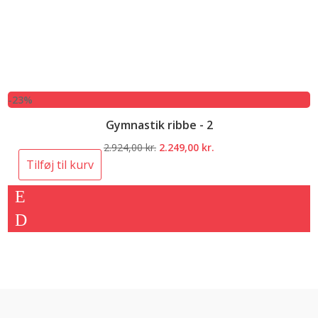
-23%
Gymnastik ribbe - 2
Den
Den
2.924,00
kr.
2.249,00
kr.
oprindelige
aktuelle
Tilføj til kurv
pris
pris
var:
er:
2.924,00 kr..
2.249,00 kr..