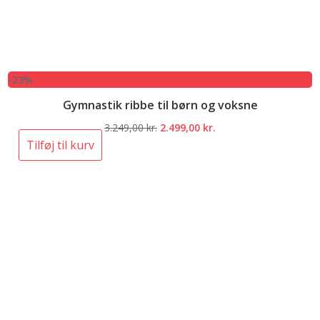
-23%
Gymnastik ribbe til børn og voksne
Den
Den
3.249,00
kr.
2.499,00
kr.
oprindelige
aktuelle
Tilføj til kurv
pris
pris
var:
er:
3.249,00 kr..
2.499,00 kr..