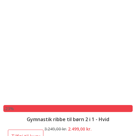
-23%
Gymnastik ribbe til børn 2 i 1 - Hvid
Den
Den
3.249,00
kr.
2.499,00
kr.
oprindelige
aktuelle