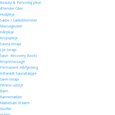
Beauty & Personlig pleje
Æteriske Olier
Hudpleje
Sæbe / Sæbeblomster
Massageolier
Hårpleje
Kropspleje
Sauna-terapi
Lys-terapi
Søvn -Recovery Boots
Kropsmassage
Permanent Hårfjerning
Infrarødt Saunatæppe
Søvn-terapi
Fitness udstyr
Børn
Børnemøbler
Møbelsæt til børn
Skuffer
Hylder