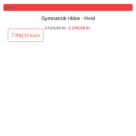
-23%
Gymnastik ribbe - Hvid
Den
Den
2.924,00
kr.
2.249,00
kr.
oprindelige
aktuelle
Tilføj til kurv
pris
pris
var:
er:
2.924,00 kr..
2.249,00 kr..