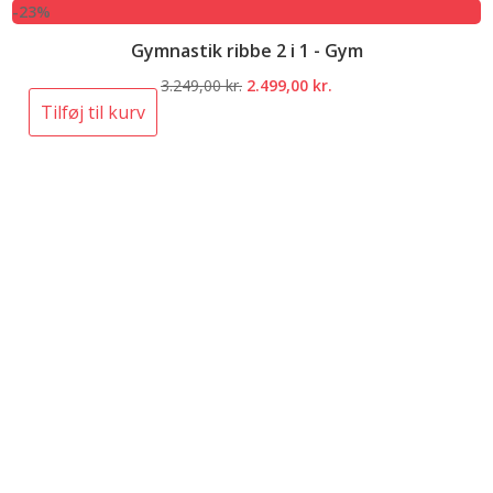
-23%
Gymnastik ribbe 2 i 1 - Gym
Den
Den
3.249,00
kr.
2.499,00
kr.
oprindelige
aktuelle
Tilføj til kurv
pris
pris
var:
er:
3.249,00 kr..
2.499,00 kr..