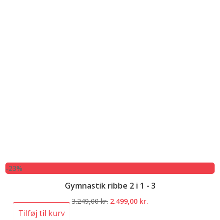
-23%
Gymnastik ribbe 2 i 1 - 3
Den
Den
3.249,00
kr.
2.499,00
kr.
oprindelige
aktuelle
Tilføj til kurv