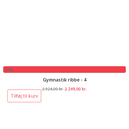
-23%
Gymnastik ribbe - 4
Den
Den
2.924,00
kr.
2.249,00
kr.
oprindelige
aktuelle
Tilføj til kurv
pris
pris
var:
er:
2.924,00 kr..
2.249,00 kr..