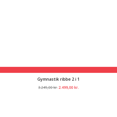
Gymnastik ribbe 2 i 1
Den
Den
3.249,00
kr.
2.499,00
kr.
oprindelige
aktuelle
pris
pris
var:
er:
3.249,00 kr..
2.499,00 kr..