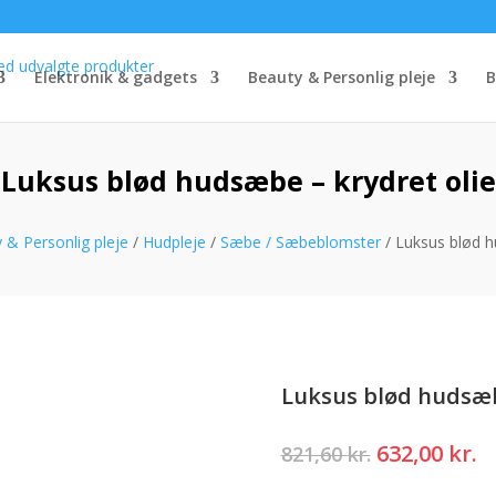
Elektronik & gadgets
Beauty & Personlig pleje
B
Luksus blød hudsæbe – krydret olie
 & Personlig pleje
/
Hudpleje
/
Sæbe / Sæbeblomster
/ Luksus blød h
Luksus blød hudsæb
Den
D
632,00
kr.
821,60
kr.
oprindelig
a