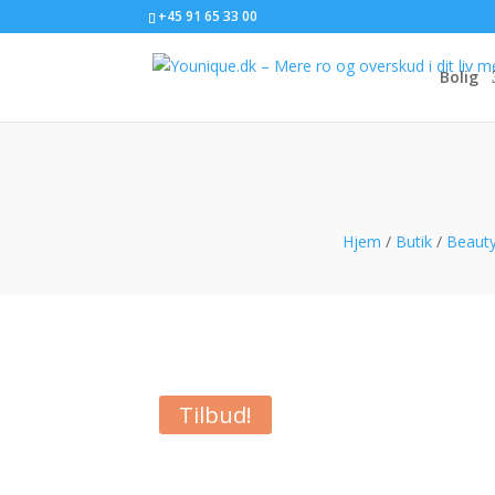
+45 91 65 33 00
Bolig
Hjem
/
Butik
/
Beauty
Tilbud!