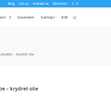
Blog
Om os
Kontakt os
Min konto
0
ørn
Gaveideer
Kæledyr
B2B
udsæbe – krydret olie
e – krydret olie
en
e
ktuelle