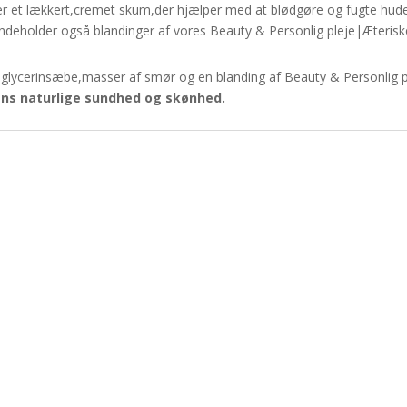
t lækkert,cremet skum,der hjælper med at blødgøre og fugte huden.
ndeholder også blandinger af vores Beauty & Personlig pleje|Æteriske O
f glycerinsæbe,masser af smør og en blanding af Beauty & Personlig pl
ns naturlige sundhed og skønhed.