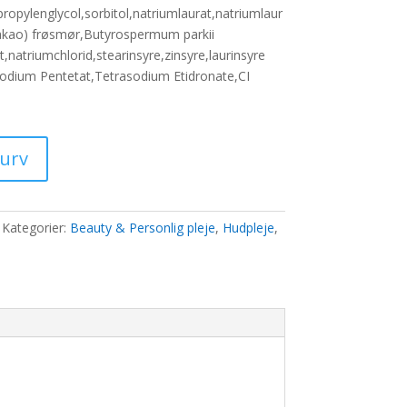
ris
ropylenglycol,sorbitol,natriumlaurat,natriumlaur
:
akao) frøsmør,Butyrospermum parkii
2,00 kr..
,natriumchlorid,stearinsyre,zinsyre,laurinsyre
sodium Pentetat,Tetrasodium Etidronate,CI
kurv
Kategorier:
Beauty & Personlig pleje
,
Hudpleje
,