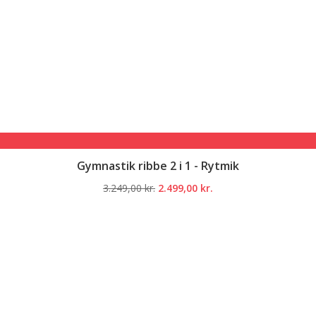
Gymnastik ribbe 2 i 1 - Rytmik
Den
Den
3.249,00
kr.
2.499,00
kr.
oprindelige
aktuelle
pris
pris
var:
er:
3.249,00 kr..
2.499,00 kr..