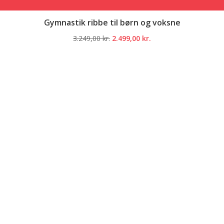
Gymnastik ribbe til børn og voksne
Den
Den
3.249,00
kr.
2.499,00
kr.
oprindelige
aktuelle
pris
pris
var:
er:
3.249,00 kr..
2.499,00 kr..