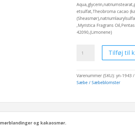
pris
p
Aqua,glycerin,natriumstearat,p
var:
er
etsulfat,Theobroma cacao (k
821,60 kr..
63
(Sheasmør),natriumlaurylsulfat
,Myristica Fragrans Oil,Penta
42090,(Limonene)
Luksus
Tilføj til 
blød
hudsæbe
-
krydret
Varenummer (SKU):
yn-1943
olie
Sæbe / Sæbeblomster
antal
mørblandinger og kakaosmør.