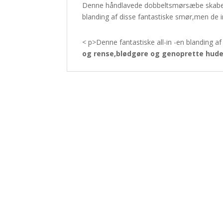
Denne håndlavede dobbeltsmørsæbe skaber e
blanding af disse fantastiske smør,men de i
< p>Denne fantastiske all-in -en blanding a
og rense,blødgøre og genoprette hude