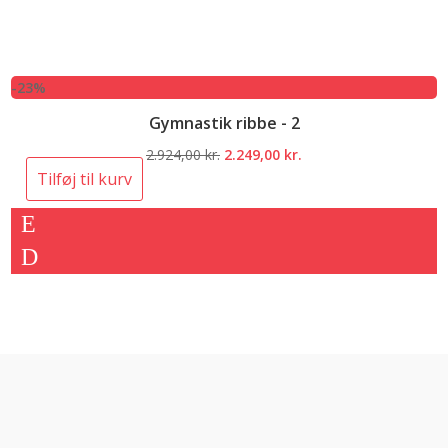
-23%
Gymnastik ribbe - 2
Den
Den
2.924,00
kr.
2.249,00
kr.
oprindelige
aktuelle
Tilføj til kurv
pris
pris
var:
er:
2.924,00 kr..
2.249,00 kr..