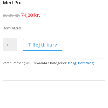
Med Pot
Den
Den
74,00
kr.
96,20
kr.
oprindelige
aktuelle
pris
pris
Bomuld,træ
var:
er:
96,20 kr..
74,00 kr..
Macrame
Tilføj til kurv
Classic
Flower
Pot
-
Varenummer (SKU):
yn-6044
Kategorier:
Bolig
,
Indretning
Chokolade
Med
Pot
antal