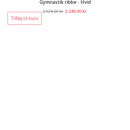
Gymnastik ribbe - Hvid
Den
Den
2.924,00
kr.
2.249,00
kr.
oprindelige
aktuelle
Tilføj til kurv
pris
pris
var:
er:
2.924,00 kr..
2.249,00 kr..