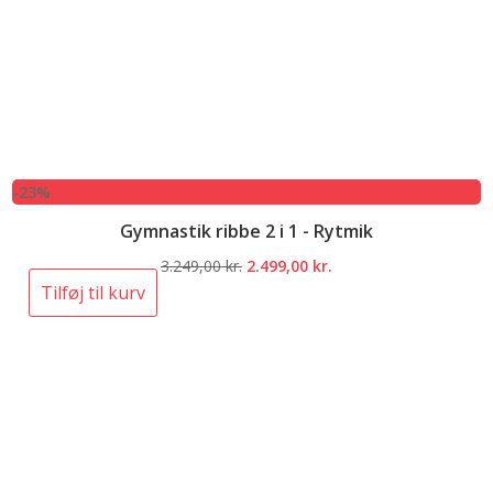
-23%
Gymnastik ribbe 2 i 1 - Rytmik
Den
Den
3.249,00
kr.
2.499,00
kr.
oprindelige
aktuelle
Tilføj til kurv
pris
pris
var:
er:
3.249,00 kr..
2.499,00 kr..