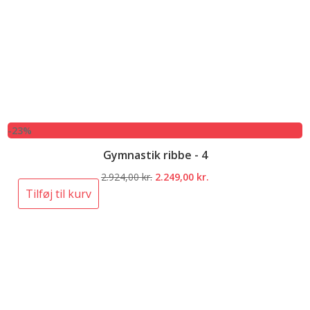
-23%
Gymnastik ribbe - 4
Den
Den
2.924,00
kr.
2.249,00
kr.
oprindelige
aktuelle
Tilføj til kurv
pris
pris
var:
er:
2.924,00 kr..
2.249,00 kr..