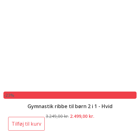
-23%
Gymnastik ribbe til børn 2 i 1 - Hvid
Den
Den
3.249,00
kr.
2.499,00
kr.
oprindelige
aktuelle
Tilføj til kurv
pris
pris
var:
er: