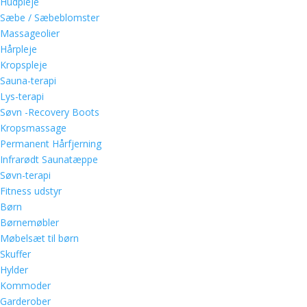
Hudpleje
Sæbe / Sæbeblomster
Massageolier
Hårpleje
Kropspleje
Sauna-terapi
Lys-terapi
Søvn -Recovery Boots
Kropsmassage
Permanent Hårfjerning
Infrarødt Saunatæppe
Søvn-terapi
Fitness udstyr
Børn
Børnemøbler
Møbelsæt til børn
Skuffer
Hylder
Kommoder
Garderober