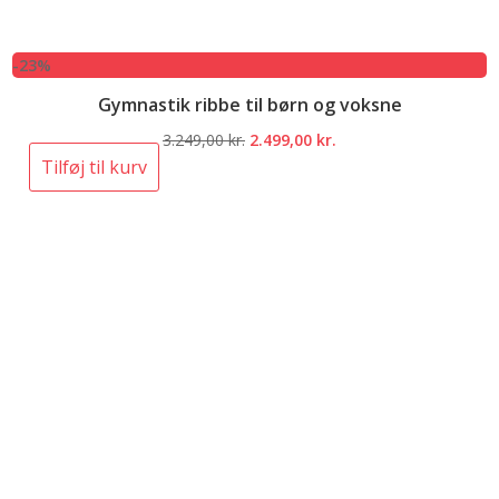
-23%
Gymnastik ribbe til børn og voksne
Den
Den
3.249,00
kr.
2.499,00
kr.
oprindelige
aktuelle
Tilføj til kurv
pris
pris
var:
er:
3.249,00 kr..
2.499,00 kr..