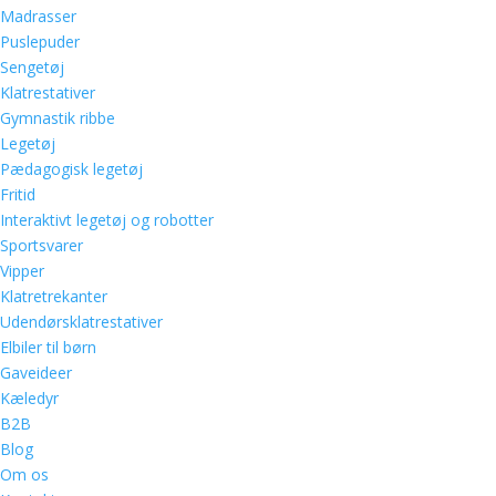
Madrasser
Puslepuder
Sengetøj
Klatrestativer
Gymnastik ribbe
Legetøj
Pædagogisk legetøj
Fritid
Interaktivt legetøj og robotter
Sportsvarer
Vipper
Klatretrekanter
Udendørsklatrestativer
Elbiler til børn
Gaveideer
Kæledyr
B2B
Blog
Om os