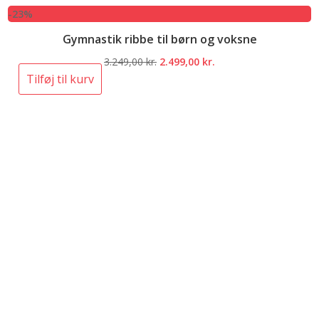
-23%
Gymnastik ribbe til børn og voksne
Den
Den
3.249,00
kr.
2.499,00
kr.
oprindelige
aktuelle
Tilføj til kurv
pris
pris
var:
er:
3.249,00 kr..
2.499,00 kr..