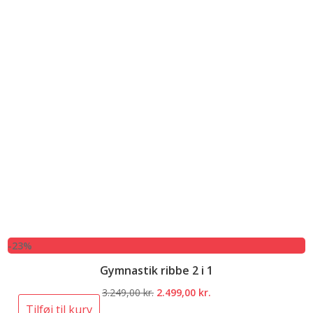
-23%
Gymnastik ribbe 2 i 1
Den
Den
3.249,00
kr.
2.499,00
kr.
oprindelige
aktuelle
Tilføj til kurv