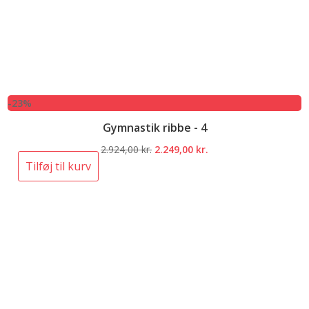
-23%
Gymnastik ribbe - 4
Den
Den
2.924,00
kr.
2.249,00
kr.
oprindelige
aktuelle
Tilføj til kurv
pris
pris
var:
er:
2.924,00 kr..
2.249,00 kr..