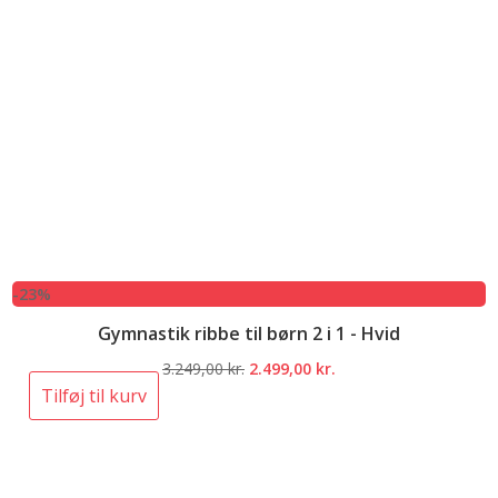
-23%
Gymnastik ribbe til børn 2 i 1 - Hvid
Den
Den
3.249,00
kr.
2.499,00
kr.
oprindelige
aktuelle
Tilføj til kurv
pris
pris
var:
er:
3.249,00 kr..
2.499,00 kr..