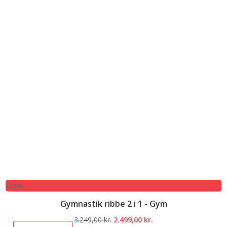
-23%
Gymnastik ribbe 2 i 1 - Gym
Den
Den
3.249,00
kr.
2.499,00
kr.