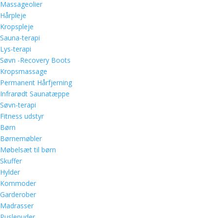
Massageolier
Hårpleje
Kropspleje
Sauna-terapi
Lys-terapi
Søvn -Recovery Boots
Kropsmassage
Permanent Hårfjerning
Infrarødt Saunatæppe
Søvn-terapi
Fitness udstyr
Børn
Børnemøbler
Møbelsæt til børn
Skuffer
Hylder
Kommoder
Garderober
Madrasser
Puslepuder