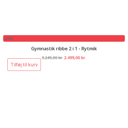
-23%
Gymnastik ribbe 2 i 1 - Rytmik
Den
Den
3.249,00
kr.
2.499,00
kr.
oprindelige
aktuelle
Tilføj til kurv
pris
pris
var:
er:
3.249,00 kr..
2.499,00 kr..