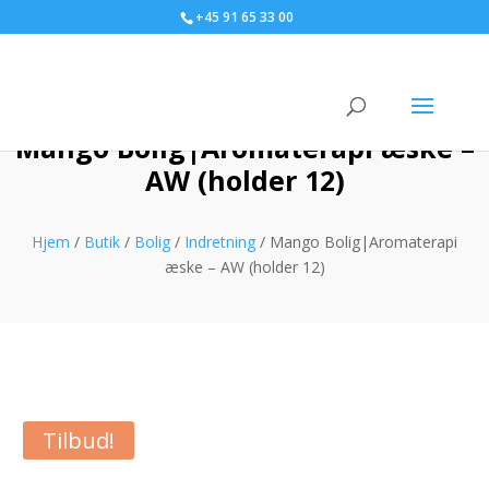
+45 91 65 33 00
Mango Bolig|Aromaterapi æske –
AW (holder 12)
Hjem
/
Butik
/
Bolig
/
Indretning
/ Mango Bolig|Aromaterapi
æske – AW (holder 12)
Tilbud!