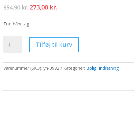
Den
Den
273,00
kr.
354,90
kr.
oprindelige
aktuelle
pris
pris
Træ håndtag
var:
er:
354,90 kr..
273,00 kr..
Mango
Tilføj til kurv
Bolig|Aromaterapi
æske
-
AW
Varenummer (SKU):
yn-3982
Kategorier:
Bolig
,
Indretning
(holder
12)
antal