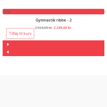
-23%
Gymnastik ribbe - 2
Den
Den
2.924,00
kr.
2.249,00
kr.
oprindelige
aktuelle
Tilføj til kurv
pris
pris
var:
er:
2.924,00 kr..
2.249,00 kr..