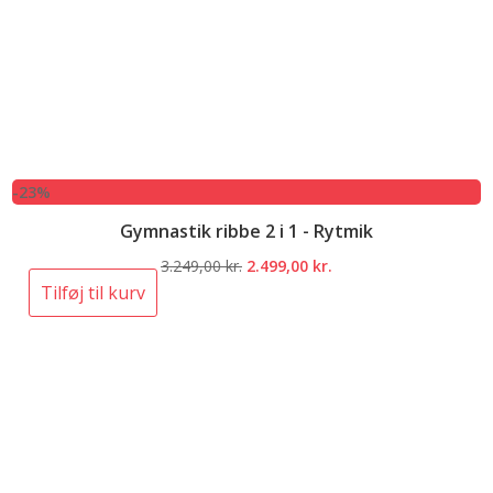
-23%
Gymnastik ribbe 2 i 1 - Rytmik
Den
Den
3.249,00
kr.
2.499,00
kr.
oprindelige
aktuelle
Tilføj til kurv
pris
pris
var:
er:
3.249,00 kr..
2.499,00 kr..