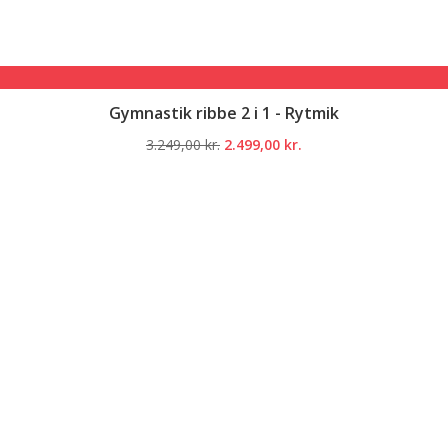
Gymnastik ribbe 2 i 1 - Rytmik
Den
Den
3.249,00
kr.
2.499,00
kr.
oprindelige
aktuelle
pris
pris
var:
er:
3.249,00 kr..
2.499,00 kr..