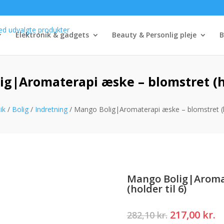
Elektronik & gadgets
Beauty & Personlig pleje
B
g|Aromaterapi æske – blomstret (ho
ik
/
Bolig
/
Indretning
/ Mango Bolig|Aromaterapi æske – blomstret (ho
Mango Bolig|Aroma
(holder til 6)
Den
D
217,00
kr.
282,10
kr.