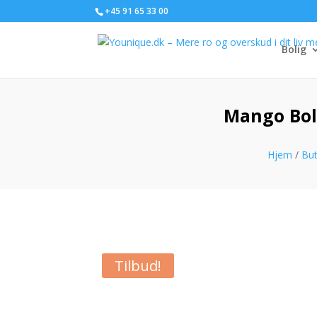
+45 91 65 33 00
Bolig
Mango Boli
Hjem
/
But
Tilbud!