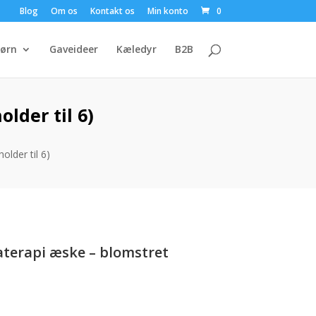
Blog
Om os
Kontakt os
Min konto
0
ørn
Gaveideer
Kæledyr
B2B
lder til 6)
lder til 6)
terapi æske – blomstret
en