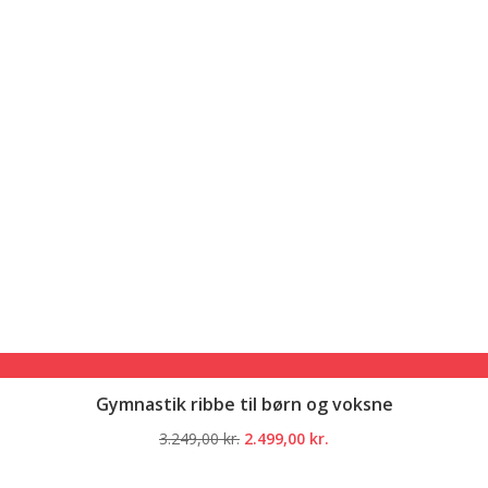
Gymnastik ribbe til børn og voksne
Den
Den
3.249,00
kr.
2.499,00
kr.
oprindelige
aktuelle
pris
pris