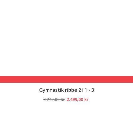
Gymnastik ribbe 2 i 1 - 3
Den
Den
3.249,00
kr.
2.499,00
kr.
oprindelige
aktuelle
pris
pris
var:
er:
3.249,00 kr..
2.499,00 kr..