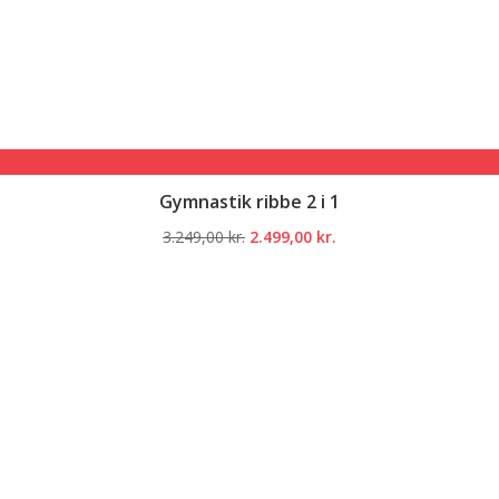
Gymnastik ribbe 2 i 1
Den
Den
3.249,00
kr.
2.499,00
kr.
oprindelige
aktuelle
pris
pris
var:
er:
3.249,00 kr..
2.499,00 kr..