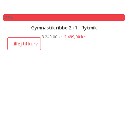
-23%
Gymnastik ribbe 2 i 1 - Rytmik
Den
Den
3.249,00
kr.
2.499,00
kr.
oprindelige
aktuelle
Tilføj til kurv
pris
pris
var:
er:
3.249,00 kr..
2.499,00 kr..