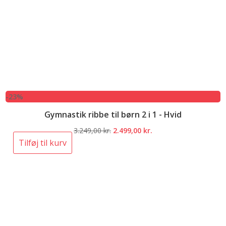
-23%
Gymnastik ribbe til børn 2 i 1 - Hvid
Den
Den
3.249,00
kr.
2.499,00
kr.
oprindelige
aktuelle
Tilføj til kurv
pris
pris
var:
er:
3.249,00 kr..
2.499,00 kr..