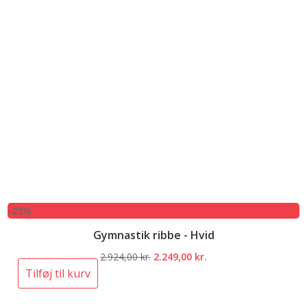
-23%
Gymnastik ribbe - Hvid
Den
Den
2.924,00
kr.
2.249,00
kr.
oprindelige
aktuelle
Tilføj til kurv
pris
pris
var:
er: