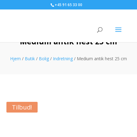
+45 91 65 33 00
Medium antik hest 25 cm
Hjem
/
Butik
/
Bolig
/
Indretning
/ Medium antik hest 25 cm
Tilbud!