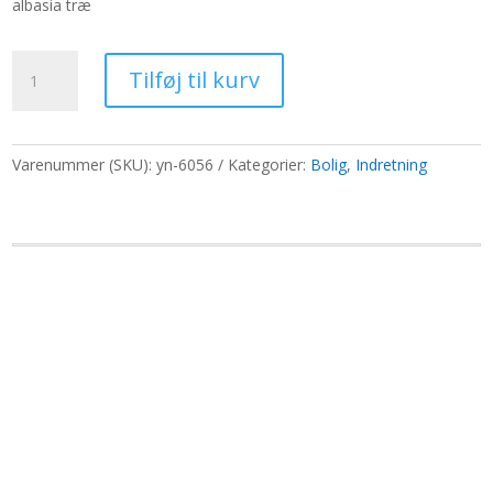
albasia træ
var:
er:
510,90 kr..
393,00 kr..
Medium
Tilføj til kurv
antik
hest
25
cm
Varenummer (SKU):
yn-6056
Kategorier:
Bolig
,
Indretning
antal