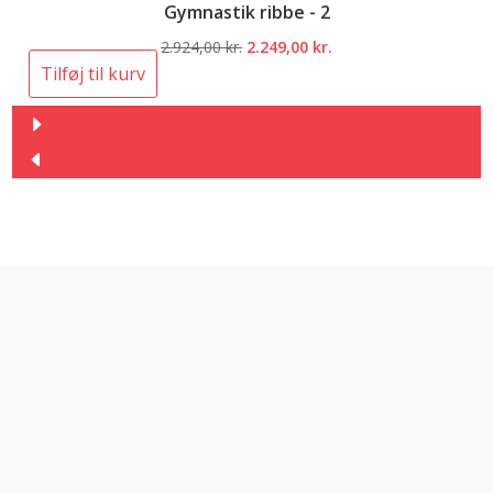
Gymnastik ribbe - 2
Den
Den
2.924,00
kr.
2.249,00
kr.
oprindelige
aktuelle
Tilføj til kurv
pris
pris
var:
er:
2.924,00 kr..
2.249,00 kr..