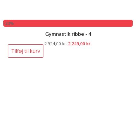
-23%
Gymnastik ribbe - 4
Den
Den
2.924,00
kr.
2.249,00
kr.
oprindelige
aktuelle
Tilføj til kurv
pris
pris
var:
er:
2.924,00 kr..
2.249,00 kr..