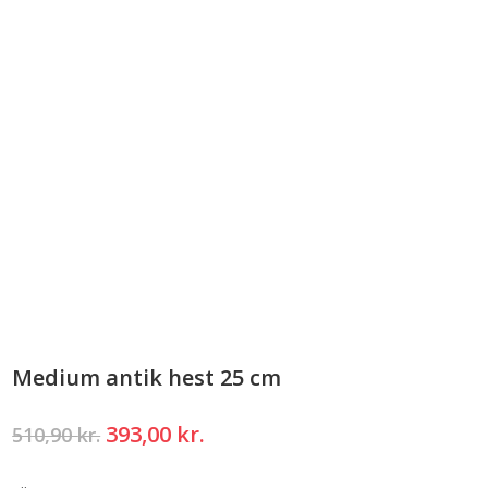
Medium antik hest 25 cm
Den
Den
393,00
kr.
510,90
kr.
oprindelige
aktuelle
pris
pris