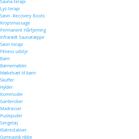
Sauna-terapi
Lys-terapi
Søvn -Recovery Boots
Kropsmassage
Permanent Hårfjerning
Infrarødt Saunatæppe
Søvn-terapi
Fitness udstyr
Børn
Børnemøbler
Møbelsæt til børn
Skuffer
Hylder
Kommoder
Garderober
Madrasser
Puslepuder
Sengetøj
Klatrestativer
Gymnastik ribbe