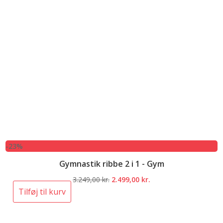
-23%
Gymnastik ribbe 2 i 1 - Gym
Den
Den
3.249,00
kr.
2.499,00
kr.
oprindelige
aktuelle
Tilføj til kurv
pris
pris
var:
er: