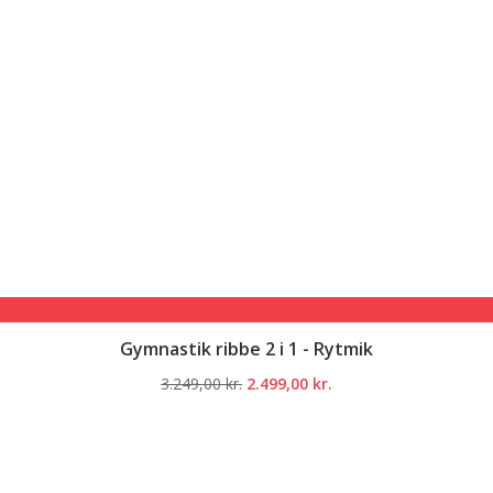
Gymnastik ribbe 2 i 1 - Rytmik
Den
Den
3.249,00
kr.
2.499,00
kr.
oprindelige
aktuelle
pris
pris
var:
er:
3.249,00 kr..
2.499,00 kr..