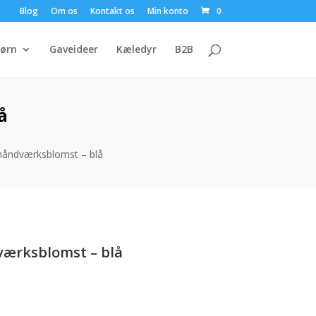
Blog
Om os
Kontakt os
Min konto
0
ørn
Gaveideer
Kæledyr
B2B
å
åndværksblomst – blå
ærksblomst – blå
uelle