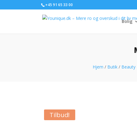
+45 91 65 33 00
Bolig
Hjem
/
Butik
/
Beauty 
Tilbud!