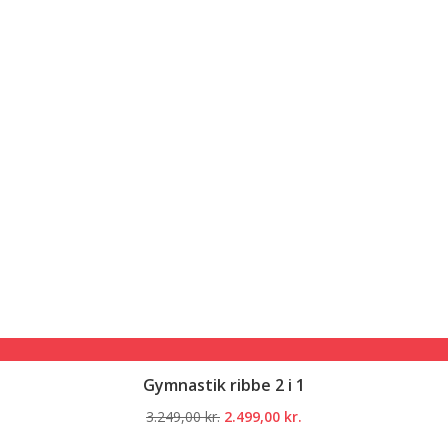
Gymnastik ribbe 2 i 1
Den
Den
3.249,00
kr.
2.499,00
kr.
oprindelige
aktuelle