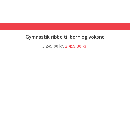
Gymnastik ribbe til børn og voksne
Den
Den
3.249,00
kr.
2.499,00
kr.
oprindelige
aktuelle
pris
pris
var:
er:
3.249,00 kr..
2.499,00 kr..