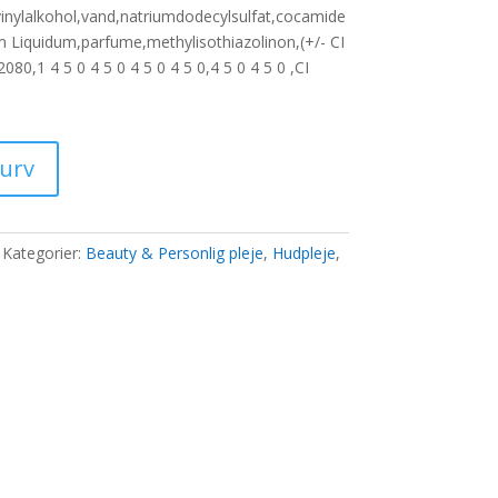
vinylalkohol,vand,natriumdodecylsulfat,cocamide
m Liquidum,parfume,methylisothiazolinon,(+/- CI
0 kr..
80,1 4 5 0 4 5 0 4 5 0 4 5 0,4 5 0 4 5 0 ,CI
kurv
Kategorier:
Beauty & Personlig pleje
,
Hudpleje
,