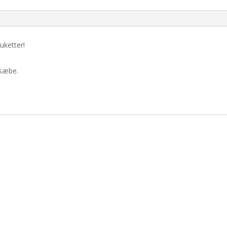
uketter!
 sæbe.