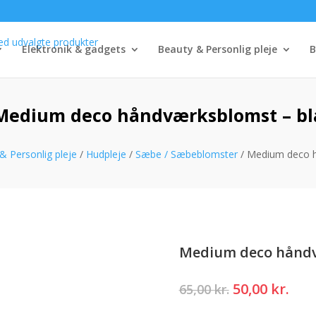
Elektronik & gadgets
Beauty & Personlig pleje
B
Medium deco håndværksblomst – bl
& Personlig pleje
/
Hudpleje
/
Sæbe / Sæbeblomster
/ Medium deco h
Medium deco håndv
Den
Den
50,00
kr.
65,00
kr.
oprindelige
akt