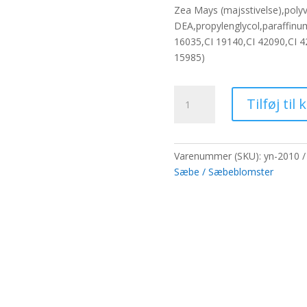
pris
pris
Zea Mays (majsstivelse),poly
var:
er:
DEA,propylenglycol,paraffinu
65,00 kr..
50,0
16035,CI 19140,CI 42090,CI 420
15985)
Medium
Tilføj til 
deco
håndværksblomst
-
blå
Varenummer (SKU):
yn-2010
antal
Sæbe / Sæbeblomster