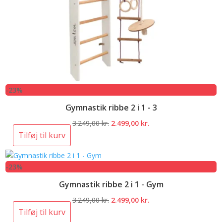
-23%
Gymnastik ribbe 2 i 1 - 3
Den
Den
3.249,00
kr.
2.499,00
kr.
oprindelige
aktuelle
Tilføj til kurv
pris
pris
var:
er:
-23%
3.249,00 kr..
2.499,00 kr..
Gymnastik ribbe 2 i 1 - Gym
Den
Den
3.249,00
kr.
2.499,00
kr.
oprindelige
aktuelle
Tilføj til kurv