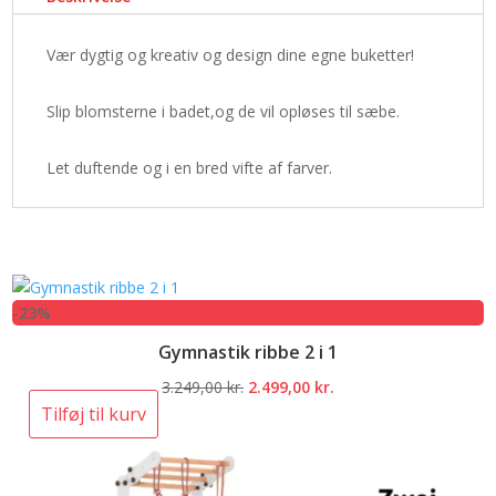
Vær dygtig og kreativ og design dine egne buketter!
Slip blomsterne i badet,og de vil opløses til sæbe.
Let duftende og i en bred vifte af farver.
-23%
Gymnastik ribbe 2 i 1
Den
Den
3.249,00
kr.
2.499,00
kr.
oprindelige
aktuelle
Tilføj til kurv
pris
pris
var:
er:
3.249,00 kr..
2.499,00 kr..