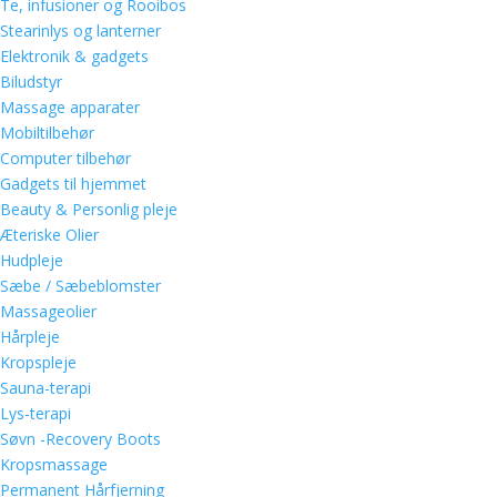
Te, infusioner og Rooibos
Stearinlys og lanterner
Elektronik & gadgets
Biludstyr
Massage apparater
Mobiltilbehør
Computer tilbehør
Gadgets til hjemmet
Beauty & Personlig pleje
Æteriske Olier
Hudpleje
Sæbe / Sæbeblomster
Massageolier
Hårpleje
Kropspleje
Sauna-terapi
Lys-terapi
Søvn -Recovery Boots
Kropsmassage
Permanent Hårfjerning