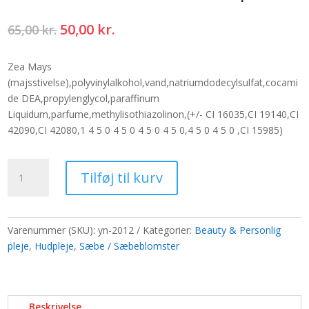
Den
Den
50,00
kr.
65,00
kr.
oprindelige
aktuelle
pris
pris
Zea Mays
var:
er:
(majsstivelse),polyvinylalkohol,vand,natriumdodecylsulfat,cocami
65,00 kr..
50,00 kr..
de DEA,propylenglycol,paraffinum
Liquidum,parfume,methylisothiazolinon,(+/- CI 16035,CI 19140,CI
42090,CI 42080,1 4 5 0 4 5 0 4 5 0 4 5 0,4 5 0 4 5 0 ,CI 15985)
Medium
Tilføj til kurv
deco
håndværksblomst
-
pink
Varenummer (SKU):
yn-2012
Kategorier:
Beauty & Personlig
antal
pleje
,
Hudpleje
,
Sæbe / Sæbeblomster
Beskrivelse