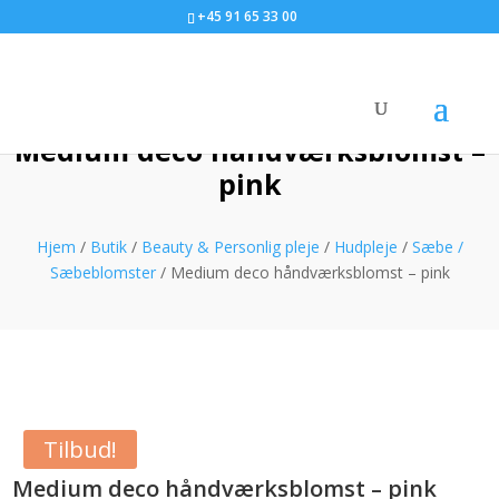
+45 91 65 33 00
Medium deco håndværksblomst –
pink
Hjem
/
Butik
/
Beauty & Personlig pleje
/
Hudpleje
/
Sæbe /
Sæbeblomster
/ Medium deco håndværksblomst – pink
Tilbud!
Medium deco håndværksblomst – pink