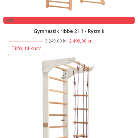
-23%
Gymnastik ribbe 2 i 1 - Rytmik
Den
Den
3.249,00
kr.
2.499,00
kr.
oprindelige
aktuelle
Tilføj til kurv
pris
pris
var:
er:
3.249,00 kr..
2.499,00 kr..