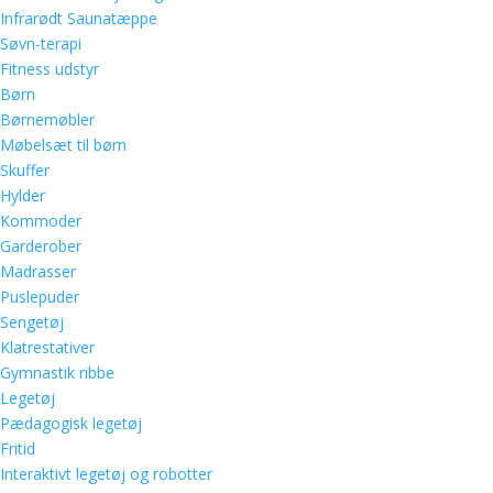
Infrarødt Saunatæppe
Søvn-terapi
Fitness udstyr
Børn
Børnemøbler
Møbelsæt til børn
Skuffer
Hylder
Kommoder
Garderober
Madrasser
Puslepuder
Sengetøj
Klatrestativer
Gymnastik ribbe
Legetøj
Pædagogisk legetøj
Fritid
Interaktivt legetøj og robotter