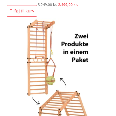
Den
Den
3.249,00
kr.
2.499,00
kr.
oprindelige
aktuelle
Tilføj til kurv
pris
pris
var:
er:
3.249,00 kr..
2.499,00 kr..