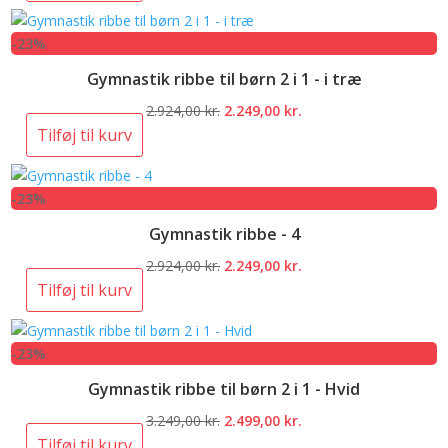
pris
pris
var:
er:
-23%
3.249,00 kr..
2.499,00 kr..
Gymnastik ribbe til børn 2 i 1 - i træ
Den
Den
2.924,00
kr.
2.249,00
kr.
oprindelige
aktuelle
Tilføj til kurv
pris
pris
var:
er:
-23%
2.924,00 kr..
2.249,00 kr..
Gymnastik ribbe - 4
Den
Den
2.924,00
kr.
2.249,00
kr.
oprindelige
aktuelle
Tilføj til kurv
pris
pris
var:
er:
-23%
2.924,00 kr..
2.249,00 kr..
Gymnastik ribbe til børn 2 i 1 - Hvid
Den
Den
3.249,00
kr.
2.499,00
kr.
oprindelige
aktuelle
Tilføj til kurv