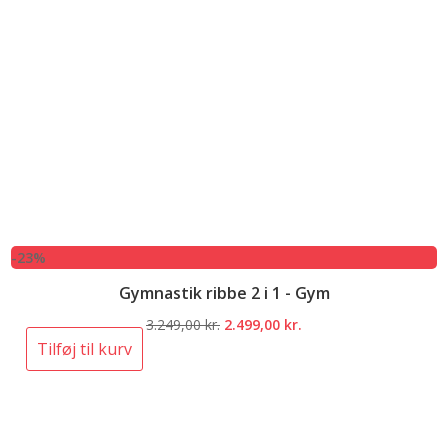
-23%
Gymnastik ribbe 2 i 1 - Gym
Den
Den
3.249,00
kr.
2.499,00
kr.
oprindelige
aktuelle
Tilføj til kurv
pris
pris
var:
er:
3.249,00 kr..
2.499,00 kr..