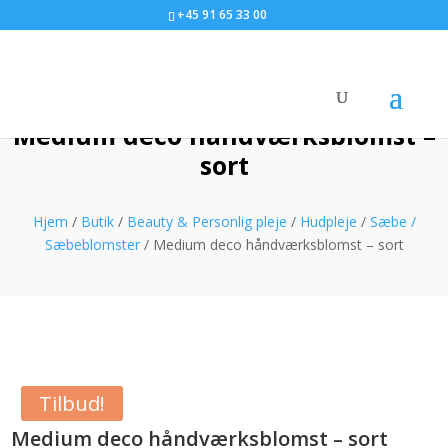
+45 91 65 33 00
Medium deco håndværksblomst –
sort
Hjem
/
Butik
/
Beauty & Personlig pleje
/
Hudpleje
/
Sæbe /
Sæbeblomster
/ Medium deco håndværksblomst – sort
Tilbud!
Medium deco håndværksblomst – sort