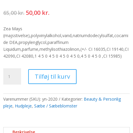
Den
Den
50,00
kr.
65,00
kr.
oprindelige
aktuelle
pris
pris
Zea Mays
var:
er:
(majsstivelse),polyvinylalkohol,vand,natriumdodecylsulfat,cocami
65,00 kr..
50,00 kr..
de DEA,propylenglycol,paraffinum
Liquidum,parfume,methylisothiazolinon,(+/- CI 16035,CI 19140,CI
42090,CI 42080,1 4 5 0 4 5 0 4 5 0 4 5 0,4 5 0 4 5 0 ,CI 15985)
Medium
Tilføj til kurv
deco
håndværksblomst
-
sort
Varenummer (SKU):
yn-2020
Kategorier:
Beauty & Personlig
antal
pleje
,
Hudpleje
,
Sæbe / Sæbeblomster
Beskrivelse