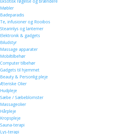
Eksotisk røgelse og brændere
Møbler
Badeparadis
Te, infusioner og Rooibos
Stearinlys og lanterner
Elektronik & gadgets
Biludstyr
Massage apparater
Mobiltilbehør
Computer tilbehør
Gadgets til hjemmet
Beauty & Personlig pleje
Æteriske Olier
Hudpleje
Sæbe / Sæbeblomster
Massageolier
Hårpleje
Kropspleje
Sauna-terapi
Lys-terapi