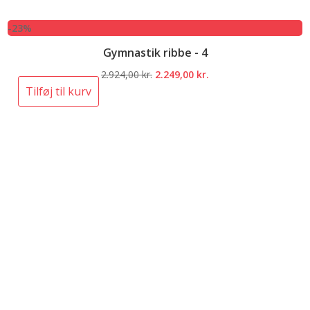
-23%
Gymnastik ribbe - 4
Den
Den
2.924,00
kr.
2.249,00
kr.
oprindelige
aktuelle
Tilføj til kurv
pris
pris
var:
er:
2.924,00 kr..
2.249,00 kr..