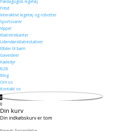
Pædagogisk legetøj
Fritid
Interaktivt legetøj og robotter
Sportsvarer
Vipper
Klatretrekanter
Udendørsklatrestativer
Elbiler til børn
Gaveideer
Kæledyr
B2B
Blog
Om os
Kontakt os
0
0
Din kurv
Din indkøbskurv er tom
Beregn forsendelse