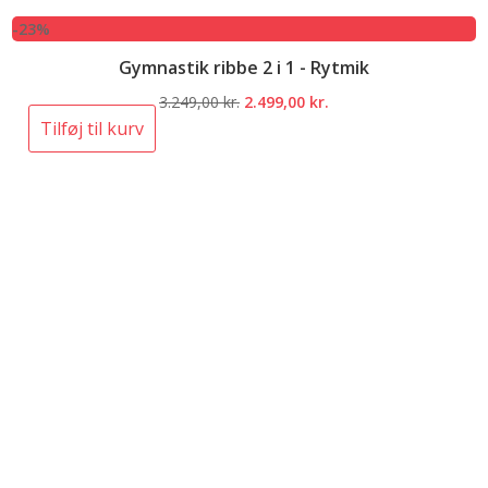
-23%
Gymnastik ribbe 2 i 1 - Rytmik
Den
Den
3.249,00
kr.
2.499,00
kr.
oprindelige
aktuelle
Tilføj til kurv
pris
pris
var:
er:
3.249,00 kr..
2.499,00 kr..