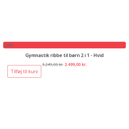
-23%
Gymnastik ribbe til børn 2 i 1 - Hvid
Den
Den
3.249,00
kr.
2.499,00
kr.
oprindelige
aktuelle
Tilføj til kurv
pris
pris
var:
er:
3.249,00 kr..
2.499,00 kr..