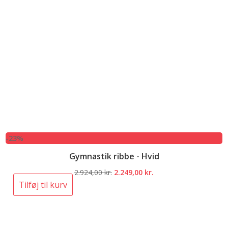
-23%
Gymnastik ribbe - Hvid
Den
Den
2.924,00
kr.
2.249,00
kr.
oprindelige
aktuelle
Tilføj til kurv
pris
pris
var:
er:
2.924,00 kr..
2.249,00 kr..