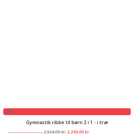
-23%
Gymnastik ribbe til børn 2 i 1 - i træ
Den
Den
2.924,00
kr.
2.249,00
kr.