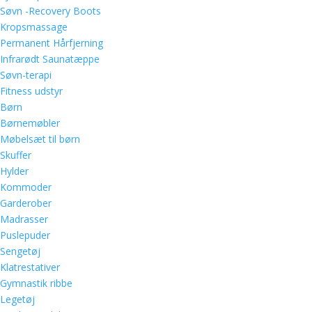
Søvn -Recovery Boots
Kropsmassage
Permanent Hårfjerning
Infrarødt Saunatæppe
Søvn-terapi
Fitness udstyr
Børn
Børnemøbler
Møbelsæt til børn
Skuffer
Hylder
Kommoder
Garderober
Madrasser
Puslepuder
Sengetøj
Klatrestativer
Gymnastik ribbe
Legetøj