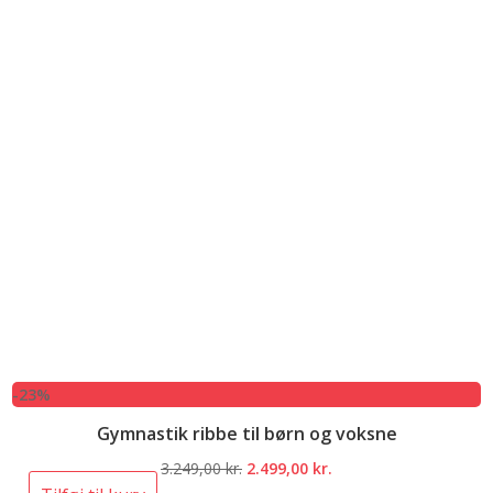
-23%
Gymnastik ribbe til børn og voksne
Den
Den
3.249,00
kr.
2.499,00
kr.
oprindelige
aktuelle