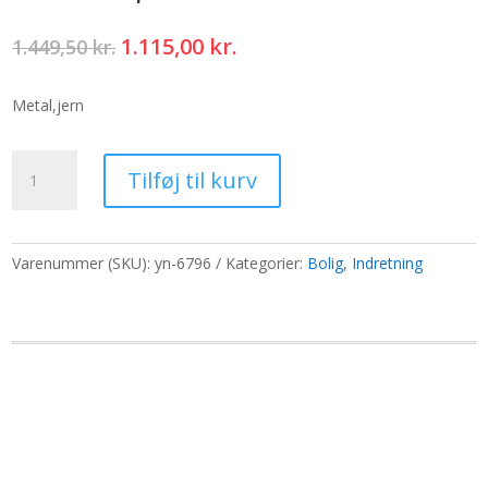
Den
Den
1.115,00
kr.
1.449,50
kr.
oprindelige
aktuelle
pris
pris
Metal,jern
var:
er:
1.449,50 kr..
1.115,00 kr..
Medium
Tilføj til kurv
Hapi
7
Chakra
Tromle
Varenummer (SKU):
yn-6796
Kategorier:
Bolig
,
Indretning
-
17x13cm
antal