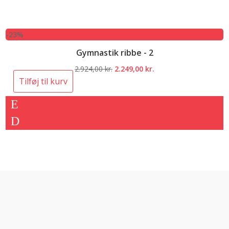
-23%
Gymnastik ribbe - 2
Den
Den
2.924,00
kr.
2.249,00
kr.
oprindelige
aktuelle
Tilføj til kurv
pris
pris
var:
er:
2.924,00 kr..
2.249,00 kr..