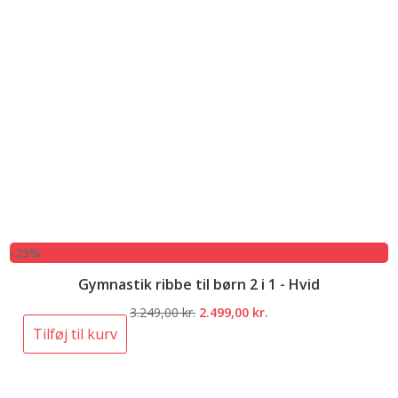
-23%
Gymnastik ribbe til børn 2 i 1 - Hvid
Den
Den
3.249,00
kr.
2.499,00
kr.
oprindelige
aktuelle
Tilføj til kurv
pris
pris
var:
er:
3.249,00 kr..
2.499,00 kr..