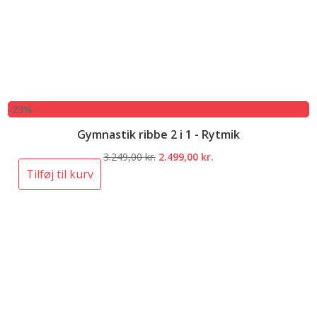
-23%
Gymnastik ribbe 2 i 1 - Rytmik
Den
Den
3.249,00
kr.
2.499,00
kr.
oprindelige
aktuelle
Tilføj til kurv
pris
pris
var:
er:
3.249,00 kr..
2.499,00 kr..