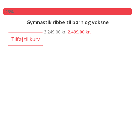
-23%
Gymnastik ribbe til børn og voksne
Den
Den
3.249,00
kr.
2.499,00
kr.
oprindelige
aktuelle
Tilføj til kurv
pris
pris
var:
er:
3.249,00 kr..
2.499,00 kr..