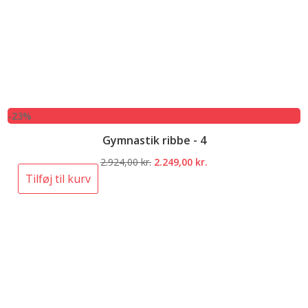
-23%
Gymnastik ribbe - 4
Den
Den
2.924,00
kr.
2.249,00
kr.
oprindelige
aktuelle
Tilføj til kurv
pris
pris
var:
er:
2.924,00 kr..
2.249,00 kr..