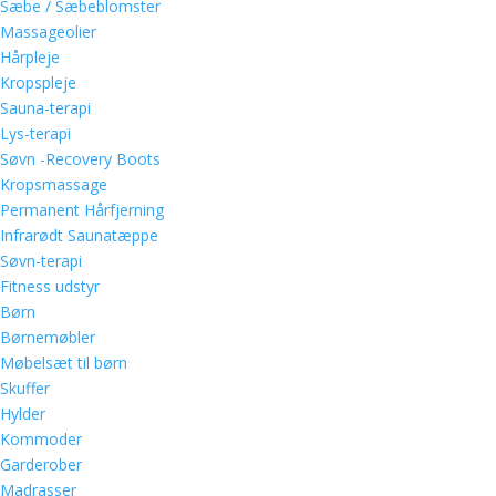
Sæbe / Sæbeblomster
Massageolier
Hårpleje
Kropspleje
Sauna-terapi
Lys-terapi
Søvn -Recovery Boots
Kropsmassage
Permanent Hårfjerning
Infrarødt Saunatæppe
Søvn-terapi
Fitness udstyr
Børn
Børnemøbler
Møbelsæt til børn
Skuffer
Hylder
Kommoder
Garderober
Madrasser