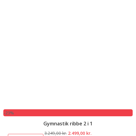
-23%
Gymnastik ribbe 2 i 1
Den
Den
3.249,00
kr.
2.499,00
kr.