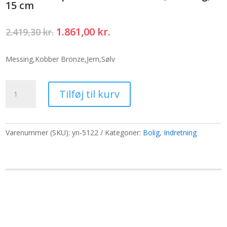
15 cm
Den
Den
1.861,00
kr.
2.419,30
kr.
oprindelige
aktuelle
pris
pris
Messing,Kobber Bronze,Jern,Sølv
var:
er:
2.419,30 kr..
1.861,00 kr..
Medium
Tilføj til kurv
nepalesisk
måneskål
-
(ca.
Varenummer (SKU):
yn-5122
Kategorier:
Bolig
,
Indretning
750
g)
-
15
cm
antal