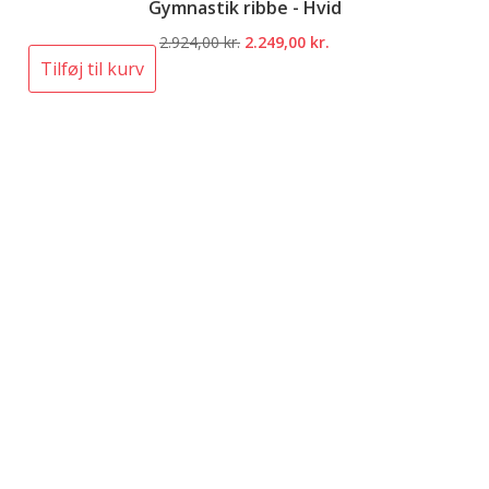
Gymnastik ribbe - Hvid
Den
Den
2.924,00
kr.
2.249,00
kr.
oprindelige
aktuelle
Tilføj til kurv
pris
pris
var:
er:
2.924,00 kr..
2.249,00 kr..