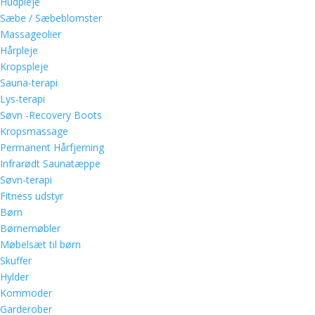
Hudpleje
Sæbe / Sæbeblomster
Massageolier
Hårpleje
Kropspleje
Sauna-terapi
Lys-terapi
Søvn -Recovery Boots
Kropsmassage
Permanent Hårfjerning
Infrarødt Saunatæppe
Søvn-terapi
Fitness udstyr
Børn
Børnemøbler
Møbelsæt til børn
Skuffer
Hylder
Kommoder
Garderober