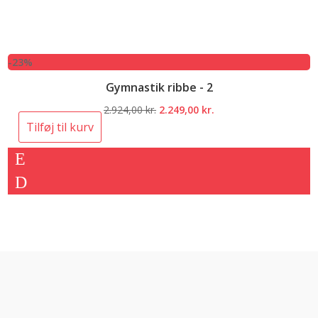
-23%
Gymnastik ribbe - 2
Den
Den
2.924,00
kr.
2.249,00
kr.
oprindelige
aktuelle
Tilføj til kurv
pris
pris
var:
er:
2.924,00 kr..
2.249,00 kr..