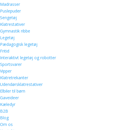
Madrasser
Puslepuder
Sengetøj
Klatrestativer
Gymnastik ribbe
Legetøj
Pædagogisk legetøj
Fritid
Interaktivt legetøj og robotter
Sportsvarer
Vipper
Klatretrekanter
Udendørsklatrestativer
Elbiler til børn
Gaveideer
Kæledyr
B2B
Blog
Om os