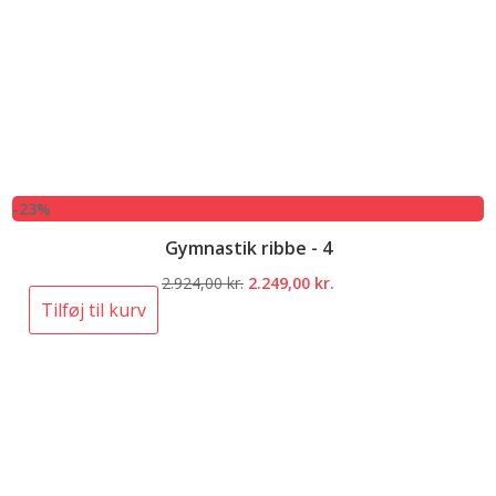
-23%
Gymnastik ribbe - 4
Den
Den
2.924,00
kr.
2.249,00
kr.
oprindelige
aktuelle
Tilføj til kurv
pris
pris
var:
er:
2.924,00 kr..
2.249,00 kr..