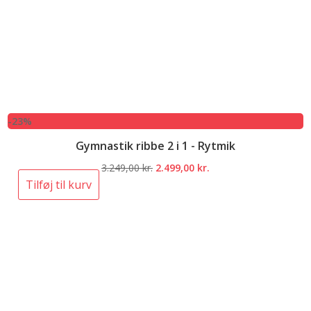
-23%
Gymnastik ribbe 2 i 1 - Rytmik
Den
Den
3.249,00
kr.
2.499,00
kr.
oprindelige
aktuelle
Tilføj til kurv
pris
pris
var:
er:
3.249,00 kr..
2.499,00 kr..