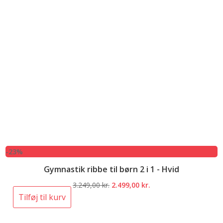
-23%
Gymnastik ribbe til børn 2 i 1 - Hvid
Den
Den
3.249,00
kr.
2.499,00
kr.
oprindelige
aktuelle
Tilføj til kurv
pris
pris
var:
er: