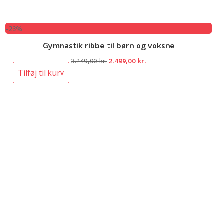
-23%
Gymnastik ribbe til børn og voksne
Den
Den
3.249,00
kr.
2.499,00
kr.
oprindelige
aktuelle
Tilføj til kurv
pris
pris
var:
er:
3.249,00 kr..
2.499,00 kr..