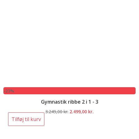
-23%
Gymnastik ribbe 2 i 1 - 3
Den
Den
3.249,00
kr.
2.499,00
kr.
oprindelige
aktuelle
Tilføj til kurv
pris
pris
var:
er: