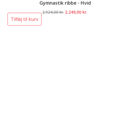
Gymnastik ribbe - Hvid
Den
Den
2.924,00
kr.
2.249,00
kr.
oprindelige
aktuelle
Tilføj til kurv
pris
pris
var:
er:
2.924,00 kr..
2.249,00 kr..