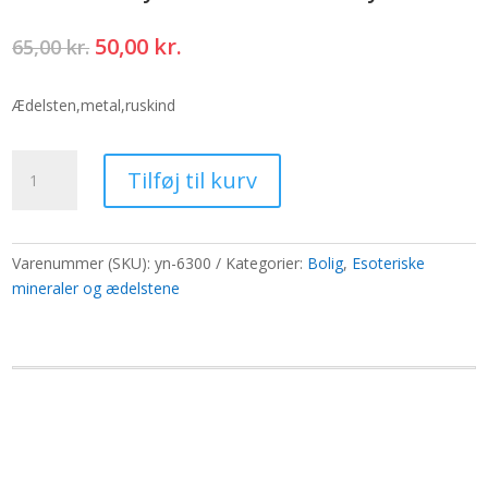
Den
Den
50,00
kr.
65,00
kr.
oprindelige
aktuelle
pris
pris
Ædelsten,metal,ruskind
var:
er:
65,00 kr..
50,00 kr..
Mellem
Tilføj til kurv
3D
flydende
stel
9x9cm
Varenummer (SKU):
yn-6300
Kategorier:
Bolig
,
Esoteriske
-
mineraler og ædelstene
lyseblå
antal