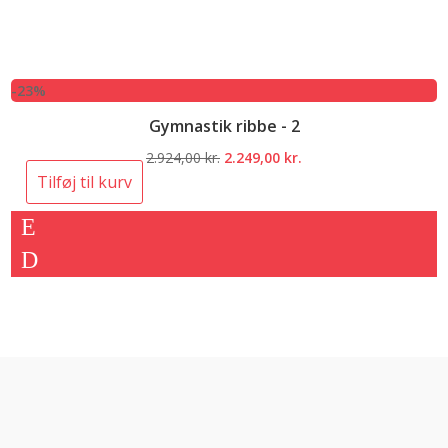
-23%
Gymnastik ribbe - 2
Den
Den
2.924,00
kr.
2.249,00
kr.
oprindelige
aktuelle
Tilføj til kurv
pris
pris
var:
er:
2.924,00 kr..
2.249,00 kr..