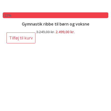
-23%
Gymnastik ribbe til børn og voksne
Den
Den
3.249,00
kr.
2.499,00
kr.
oprindelige
aktuelle
Tilføj til kurv
pris
pris
var:
er:
3.249,00 kr..
2.499,00 kr..