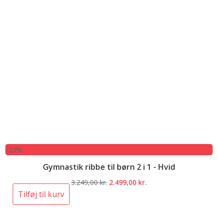
-23%
Gymnastik ribbe til børn 2 i 1 - Hvid
Den
Den
3.249,00
kr.
2.499,00
kr.
oprindelige
aktuelle
Tilføj til kurv
pris
pris
var:
er: