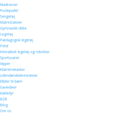
Madrasser
Puslepuder
Sengetøj
Klatrestativer
Gymnastik ribbe
Legetøj
Pædagogisk legetøj
Fritid
Interaktivt legetøj og robotter
Sportsvarer
Vipper
Klatretrekanter
Udendørsklatrestativer
Elbiler til børn
Gaveideer
Kæledyr
B2B
Blog
Om os