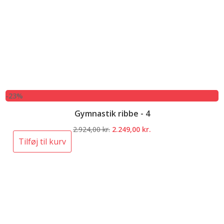
-23%
Gymnastik ribbe - 4
Den
Den
2.924,00
kr.
2.249,00
kr.
oprindelige
aktuelle
Tilføj til kurv
pris
pris
var:
er:
2.924,00 kr..
2.249,00 kr..