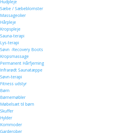
Hudpleje
Sæbe / Sæbeblomster
Massageolier
Hårpleje
Kropspleje
Sauna-terapi
Lys-terapi
Søvn -Recovery Boots
Kropsmassage
Permanent Hårfjerning
Infrarødt Saunatæppe
Søvn-terapi
Fitness udstyr
Børn
Børnemøbler
Møbelsæt til børn
Skuffer
Hylder
Kommoder
Garderober