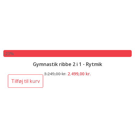
-23%
Gymnastik ribbe 2 i 1 - Rytmik
Den
Den
3.249,00
kr.
2.499,00
kr.
oprindelige
aktuelle
Tilføj til kurv
pris
pris
var:
er:
3.249,00 kr..
2.499,00 kr..