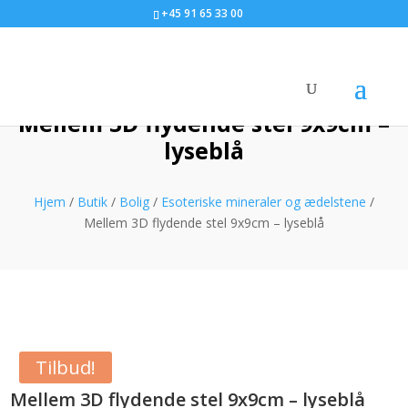
+45 91 65 33 00
Mellem 3D flydende stel 9x9cm –
lyseblå
Hjem
/
Butik
/
Bolig
/
Esoteriske mineraler og ædelstene
/
Mellem 3D flydende stel 9x9cm – lyseblå
Tilbud!
Mellem 3D flydende stel 9x9cm – lyseblå