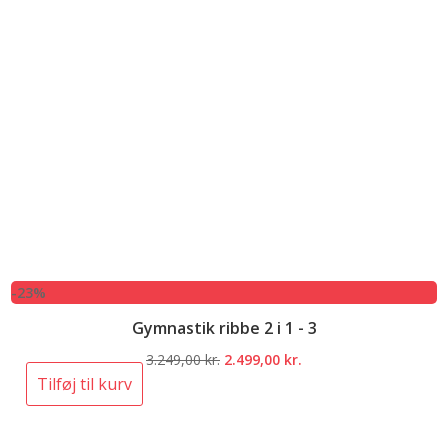
-23%
Gymnastik ribbe 2 i 1 - 3
Den
Den
3.249,00
kr.
2.499,00
kr.
oprindelige
aktuelle
Tilføj til kurv
pris
pris
var:
er: