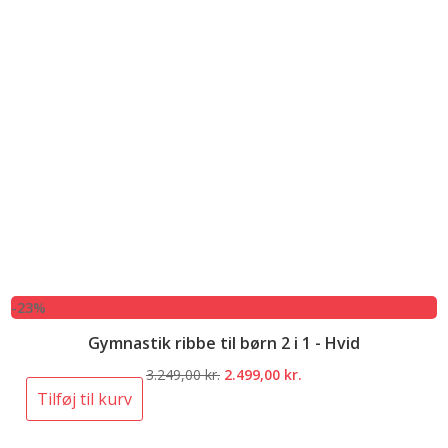
-23%
Gymnastik ribbe til børn 2 i 1 - Hvid
Den
Den
3.249,00
kr.
2.499,00
kr.
oprindelige
aktuelle
Tilføj til kurv
pris
pris
var:
er: