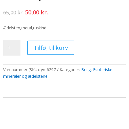
Den
Den
50,00
kr.
65,00
kr.
oprindelige
aktuelle
pris
pris
Ædelsten,metal,ruskind
var:
er:
65,00 kr..
50,00 kr..
Mellem
Tilføj til kurv
3D
Flydende
Stel
9x9cm
Varenummer (SKU):
yn-6297
Kategorier:
Bolig
,
Esoteriske
-
mineraler og ædelstene
Sort
antal