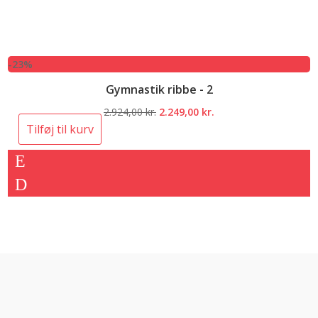
-23%
Gymnastik ribbe - 2
Den
Den
2.924,00
kr.
2.249,00
kr.
oprindelige
aktuelle
Tilføj til kurv
pris
pris
var:
er:
2.924,00 kr..
2.249,00 kr..