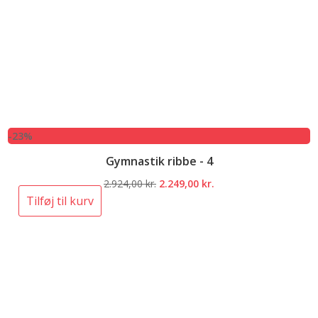
-23%
Gymnastik ribbe - 4
Den
Den
2.924,00
kr.
2.249,00
kr.
oprindelige
aktuelle
Tilføj til kurv
pris
pris
var:
er:
2.924,00 kr..
2.249,00 kr..