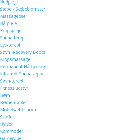
Hudpleje
Sæbe / Sæbeblomster
Massageolier
Hårpleje
Kropspleje
Sauna-terapi
Lys-terapi
Søvn -Recovery Boots
Kropsmassage
Permanent Hårfjerning
Infrarødt Saunatæppe
Søvn-terapi
Fitness udstyr
Børn
Børnemøbler
Møbelsæt til børn
Skuffer
Hylder
Kommoder
Garderober