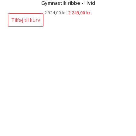
Gymnastik ribbe - Hvid
Den
Den
2.924,00
kr.
2.249,00
kr.
oprindelige
aktuelle
Tilføj til kurv
pris
pris
var:
er:
2.924,00 kr..
2.249,00 kr..