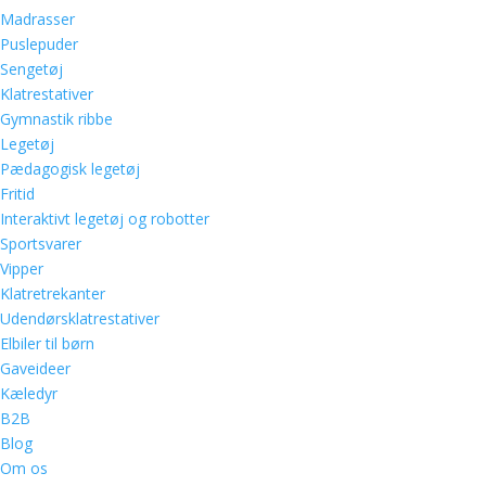
Madrasser
Puslepuder
Sengetøj
Klatrestativer
Gymnastik ribbe
Legetøj
Pædagogisk legetøj
Fritid
Interaktivt legetøj og robotter
Sportsvarer
Vipper
Klatretrekanter
Udendørsklatrestativer
Elbiler til børn
Gaveideer
Kæledyr
B2B
Blog
Om os