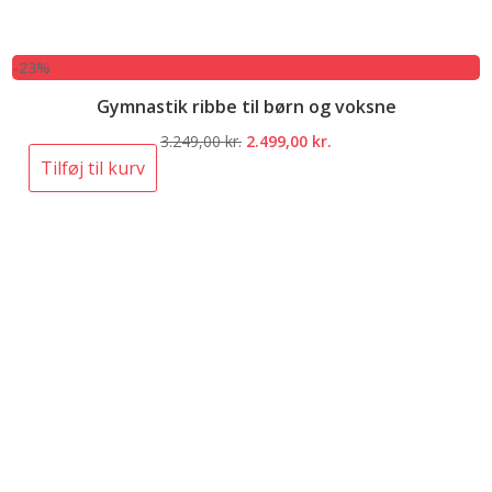
-23%
Gymnastik ribbe til børn og voksne
Den
Den
3.249,00
kr.
2.499,00
kr.
oprindelige
aktuelle
Tilføj til kurv
pris
pris
var:
er:
3.249,00 kr..
2.499,00 kr..