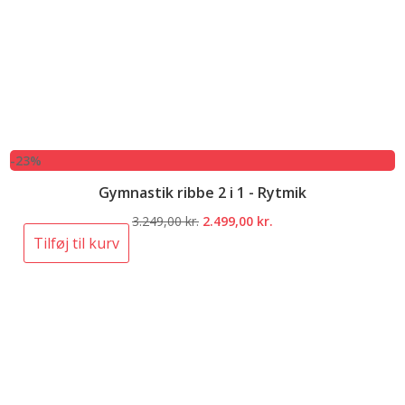
-23%
Gymnastik ribbe 2 i 1 - Rytmik
Den
Den
3.249,00
kr.
2.499,00
kr.
oprindelige
aktuelle
Tilføj til kurv
pris
pris
var:
er:
3.249,00 kr..
2.499,00 kr..