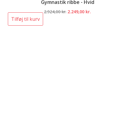
Gymnastik ribbe - Hvid
Den
Den
2.924,00
kr.
2.249,00
kr.
oprindelige
aktuelle
Tilføj til kurv
pris
pris
var:
er:
2.924,00 kr..
2.249,00 kr..