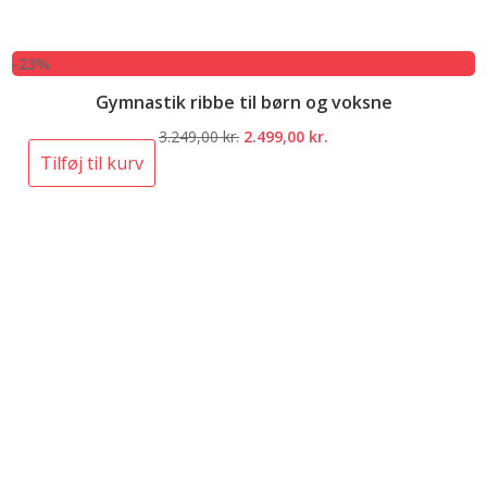
-23%
Gymnastik ribbe til børn og voksne
Den
Den
3.249,00
kr.
2.499,00
kr.
oprindelige
aktuelle
Tilføj til kurv
pris
pris
var:
er:
3.249,00 kr..
2.499,00 kr..