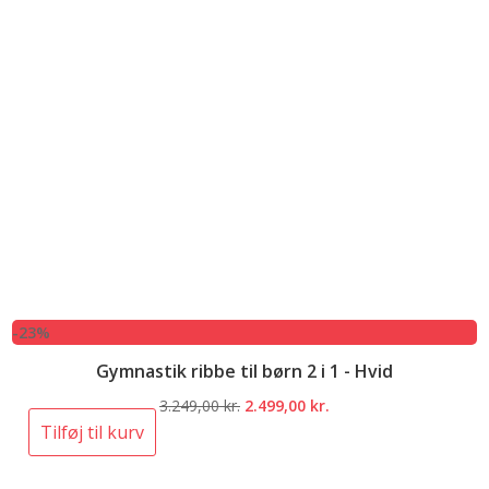
-23%
Gymnastik ribbe til børn 2 i 1 - Hvid
Den
Den
3.249,00
kr.
2.499,00
kr.
oprindelige
aktuelle
Tilføj til kurv
pris
pris
var:
er: