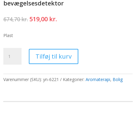
bevægelsesdetektor
Den
Den
519,00
kr.
674,70
kr.
oprindelige
aktuelle
pris
pris
Plast
var:
er:
674,70 kr..
519,00 kr..
Mini
Tilføj til kurv
vandfri
olieforstøver
-
USB
Varenummer (SKU):
yn-6221
Kategorier:
Aromaterapi
,
Bolig
til
C
-
bevægelsesdetektor
antal