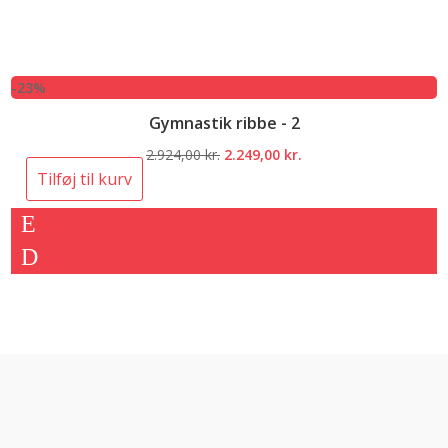
-23%
Gymnastik ribbe - 2
Den
Den
2.924,00
kr.
2.249,00
kr.
oprindelige
aktuelle
Tilføj til kurv
pris
pris
var:
er:
2.924,00 kr..
2.249,00 kr..