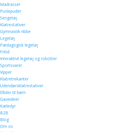
Madrasser
Puslepuder
Sengetøj
Klatrestativer
Gymnastik ribbe
Legetøj
Pædagogisk legetøj
Fritid
Interaktivt legetøj og robotter
Sportsvarer
Vipper
Klatretrekanter
Udendørsklatrestativer
Elbiler til børn
Gaveideer
Kæledyr
B2B
Blog
Om os