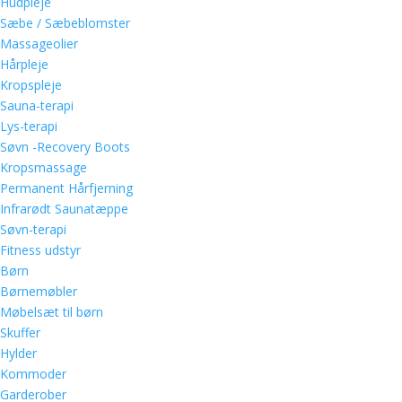
Hudpleje
Sæbe / Sæbeblomster
Massageolier
Hårpleje
Kropspleje
Sauna-terapi
Lys-terapi
Søvn -Recovery Boots
Kropsmassage
Permanent Hårfjerning
Infrarødt Saunatæppe
Søvn-terapi
Fitness udstyr
Børn
Børnemøbler
Møbelsæt til børn
Skuffer
Hylder
Kommoder
Garderober