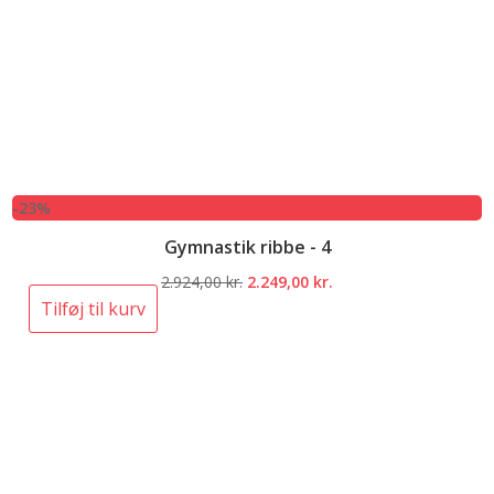
-23%
Gymnastik ribbe - 4
Den
Den
2.924,00
kr.
2.249,00
kr.
oprindelige
aktuelle
Tilføj til kurv
pris
pris
var:
er:
2.924,00 kr..
2.249,00 kr..