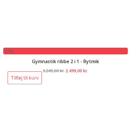
-23%
Gymnastik ribbe 2 i 1 - Rytmik
Den
Den
3.249,00
kr.
2.499,00
kr.
oprindelige
aktuelle
Tilføj til kurv
pris
pris
var:
er:
3.249,00 kr..
2.499,00 kr..