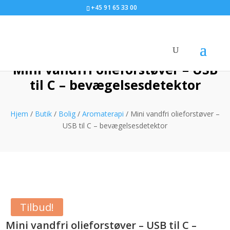
+45 91 65 33 00
Mini vandfri olieforstøver – USB
til C – bevægelsesdetektor
Hjem
/
Butik
/
Bolig
/
Aromaterapi
/ Mini vandfri olieforstøver –
USB til C – bevægelsesdetektor
Tilbud!
Mini vandfri olieforstøver – USB til C –