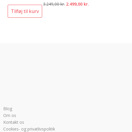
Den
Den
3.249,00
kr.
2.499,00
kr.
oprindelige
aktuelle
Tilføj til kurv
pris
pris
var:
er:
3.249,00 kr..
2.499,00 kr..
Blog
Om os
Kontakt os
Cookies- og privatlivspolitik