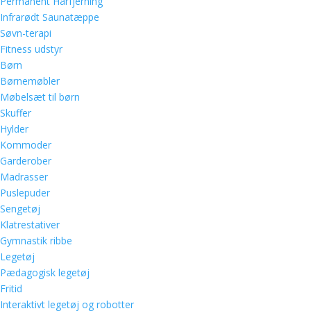
Permanent Hårfjerning
Infrarødt Saunatæppe
Søvn-terapi
Fitness udstyr
Børn
Børnemøbler
Møbelsæt til børn
Skuffer
Hylder
Kommoder
Garderober
Madrasser
Puslepuder
Sengetøj
Klatrestativer
Gymnastik ribbe
Legetøj
Pædagogisk legetøj
Fritid
Interaktivt legetøj og robotter