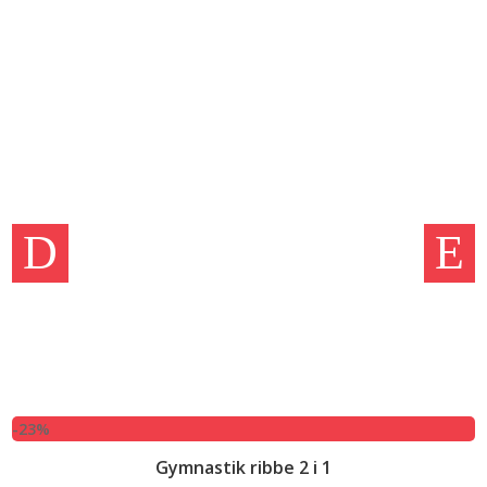
-23%
-
Gymnastik ribbe 2 i 1