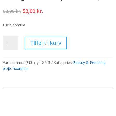
Den
Den
53,00
kr.
68,90
kr.
oprindelige
aktuelle
pris
pris
Luffa,bomuld
var:
er:
68,90 kr..
53,00 kr..
Naturlig
Tilføj til kurv
Loofah
Scrub
på
reb
Varenummer (SKU):
yn-2415
Kategorier:
Beauty & Personlig
-
pleje
,
haarpleje
5"
-
12,7
cm
antal