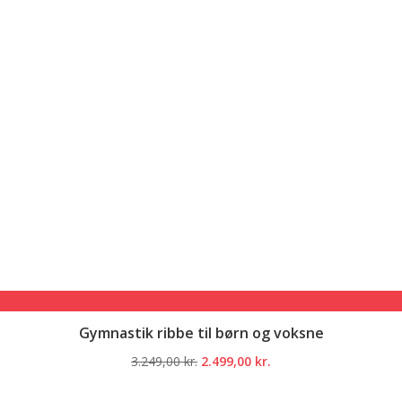
Gymnastik ribbe til børn og voksne
Den
Den
3.249,00
kr.
2.499,00
kr.
oprindelige
aktuelle
pris
pris