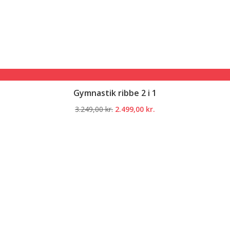
Gymnastik ribbe 2 i 1
Den
Den
3.249,00
kr.
2.499,00
kr.
oprindelige
aktuelle
pris
pris
var:
er:
3.249,00 kr..
2.499,00 kr..