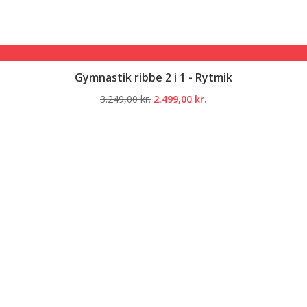
Gymnastik ribbe 2 i 1 - Rytmik
Den
Den
3.249,00
kr.
2.499,00
kr.
oprindelige
aktuelle
pris
pris
var:
er:
3.249,00 kr..
2.499,00 kr..