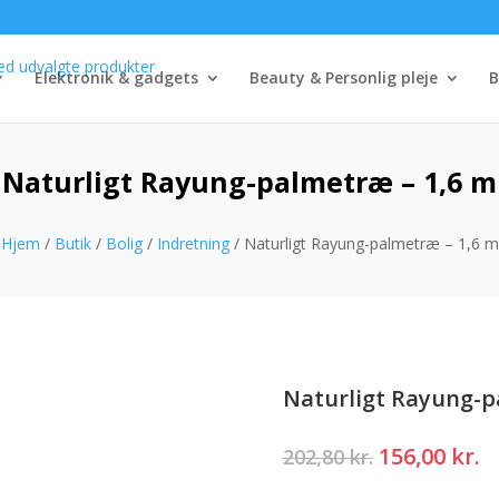
Elektronik & gadgets
Beauty & Personlig pleje
B
Naturligt Rayung-palmetræ – 1,6 m
Hjem
/
Butik
/
Bolig
/
Indretning
/ Naturligt Rayung-palmetræ – 1,6 m
Naturligt Rayung-p
Den
D
156,00
kr.
202,80
kr.
oprindelig
a