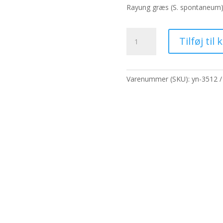
pris
p
Rayung græs (S. spontaneum
var:
er
202,80 kr..
15
Naturligt
Tilføj til 
Rayung-
palmetræ
-
1,6
Varenummer (SKU):
yn-3512
m
antal