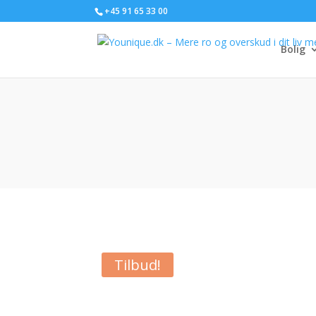
+45 91 65 33 00
Bolig
Tilbud!