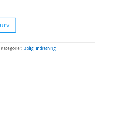
ris
)
:
6,00 kr..
kurv
Kategorier:
Bolig
,
Indretning