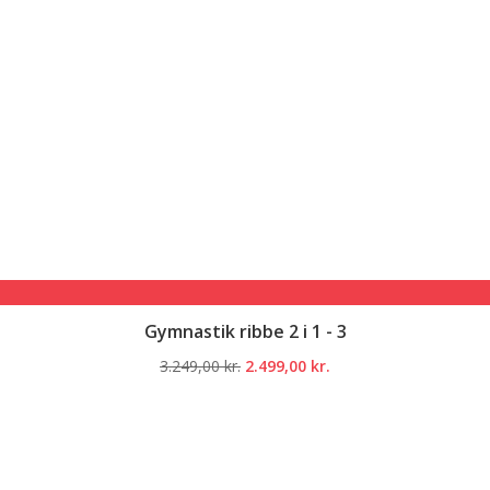
Gymnastik ribbe 2 i 1 - 3
Den
Den
3.249,00
kr.
2.499,00
kr.
oprindelige
aktuelle
pris
pris
var:
er:
3.249,00 kr..
2.499,00 kr..