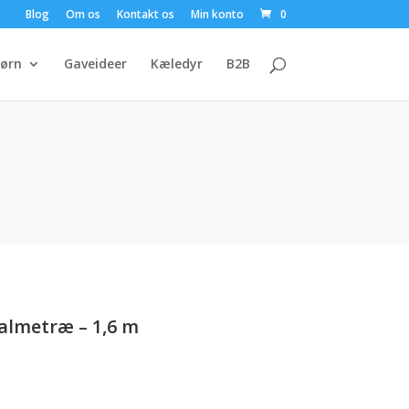
Blog
Om os
Kontakt os
Min konto
0
ørn
Gaveideer
Kæledyr
B2B
almetræ – 1,6 m
en
e
ktuelle