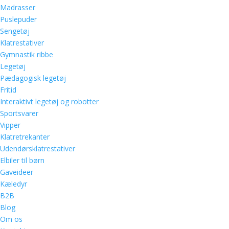
Madrasser
Puslepuder
Sengetøj
Klatrestativer
Gymnastik ribbe
Legetøj
Pædagogisk legetøj
Fritid
Interaktivt legetøj og robotter
Sportsvarer
Vipper
Klatretrekanter
Udendørsklatrestativer
Elbiler til børn
Gaveideer
Kæledyr
B2B
Blog
Om os