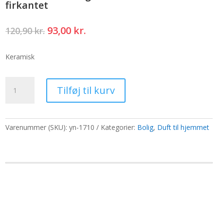
firkantet
Den
Den
93,00
kr.
120,90
kr.
oprindelige
aktuelle
pris
pris
Keramisk
var:
er:
120,90 kr..
93,00 kr..
Omvendt
Tilføj til kurv
flow
røgelsebrænder
-
rund
Varenummer (SKU):
yn-1710
Kategorier:
Bolig
,
Duft til hjemmet
til
firkantet
antal