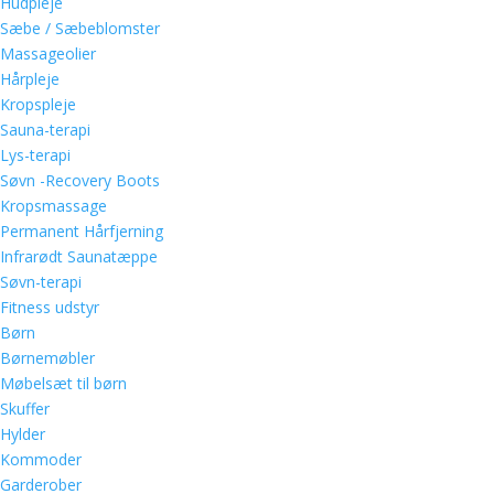
Hudpleje
Sæbe / Sæbeblomster
Massageolier
Hårpleje
Kropspleje
Sauna-terapi
Lys-terapi
Søvn -Recovery Boots
Kropsmassage
Permanent Hårfjerning
Infrarødt Saunatæppe
Søvn-terapi
Fitness udstyr
Børn
Børnemøbler
Møbelsæt til børn
Skuffer
Hylder
Kommoder
Garderober