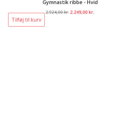
Gymnastik ribbe - Hvid
Den
Den
2.924,00
kr.
2.249,00
kr.
oprindelige
aktuelle
Tilføj til kurv
pris
pris
var:
er:
2.924,00 kr..
2.249,00 kr..