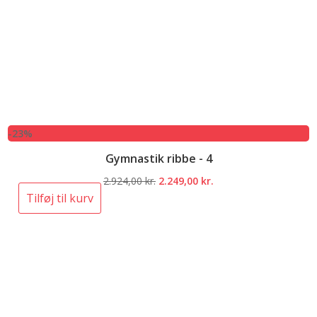
-23%
Gymnastik ribbe - 4
Den
Den
2.924,00
kr.
2.249,00
kr.
oprindelige
aktuelle
Tilføj til kurv
pris
pris
var:
er:
2.924,00 kr..
2.249,00 kr..