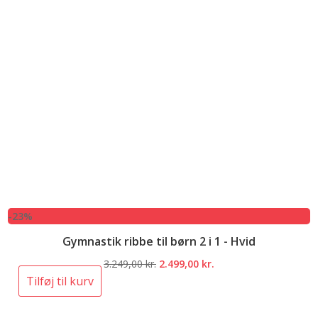
-23%
Gymnastik ribbe til børn 2 i 1 - Hvid
Den
Den
3.249,00
kr.
2.499,00
kr.
oprindelige
aktuelle
Tilføj til kurv
pris
pris
var:
er: