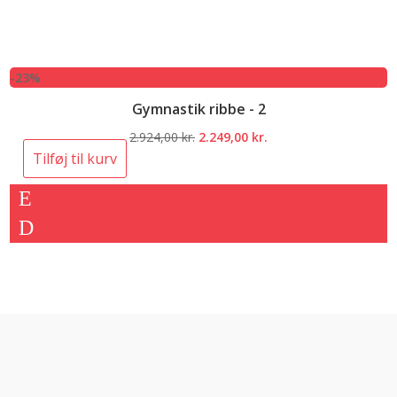
-23%
Gymnastik ribbe - 2
Den
Den
2.924,00
kr.
2.249,00
kr.
oprindelige
aktuelle
Tilføj til kurv
pris
pris
var:
er:
2.924,00 kr..
2.249,00 kr..