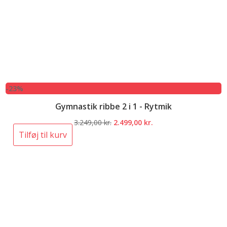
-23%
Gymnastik ribbe 2 i 1 - Rytmik
Den
Den
3.249,00
kr.
2.499,00
kr.
oprindelige
aktuelle
Tilføj til kurv
pris
pris
var:
er:
3.249,00 kr..
2.499,00 kr..