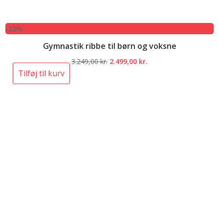
-23%
Gymnastik ribbe til børn og voksne
Den
Den
3.249,00
kr.
2.499,00
kr.
oprindelige
aktuelle
Tilføj til kurv
pris
pris
var:
er:
3.249,00 kr..
2.499,00 kr..