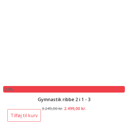
-23%
Gymnastik ribbe 2 i 1 - 3
Den
Den
3.249,00
kr.
2.499,00
kr.
oprindelige
aktuelle
Tilføj til kurv
pris
pris
var:
er: