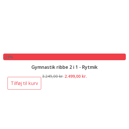
-23%
Gymnastik ribbe 2 i 1 - Rytmik
Den
Den
3.249,00
kr.
2.499,00
kr.
oprindelige
aktuelle
Tilføj til kurv
pris
pris
var:
er:
3.249,00 kr..
2.499,00 kr..