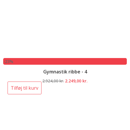
-23%
Gymnastik ribbe - 4
Den
Den
2.924,00
kr.
2.249,00
kr.
oprindelige
aktuelle
Tilføj til kurv
pris
pris
var:
er:
2.924,00 kr..
2.249,00 kr..