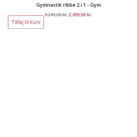
Gymnastik ribbe 2 i 1 - Gym
Den
Den
3.249,00
kr.
2.499,00
kr.
oprindelige
aktuelle
Tilføj til kurv
pris
pris
var:
er:
3.249,00 kr..
2.499,00 kr..