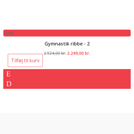
-23%
Gymnastik ribbe - 2
Den
Den
2.924,00
kr.
2.249,00
kr.
oprindelige
aktuelle
Tilføj til kurv
pris
pris
var:
er:
2.924,00 kr..
2.249,00 kr..