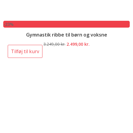
-23%
Gymnastik ribbe til børn og voksne
Den
Den
3.249,00
kr.
2.499,00
kr.
oprindelige
aktuelle
Tilføj til kurv
pris
pris
var:
er:
3.249,00 kr..
2.499,00 kr..