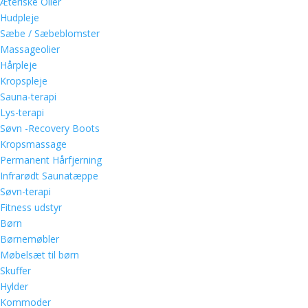
Æteriske Olier
Hudpleje
Sæbe / Sæbeblomster
Massageolier
Hårpleje
Kropspleje
Sauna-terapi
Lys-terapi
Søvn -Recovery Boots
Kropsmassage
Permanent Hårfjerning
Infrarødt Saunatæppe
Søvn-terapi
Fitness udstyr
Børn
Børnemøbler
Møbelsæt til børn
Skuffer
Hylder
Kommoder