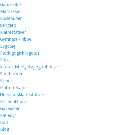
Garderober
Madrasser
Puslepuder
Sengetøj
Klatrestativer
Gymnastik ribbe
Legetøj
Pædagogisk legetøj
Fritid
Interaktivt legetøj og robotter
Sportsvarer
Vipper
Klatretrekanter
Udendørsklatrestativer
Elbiler til børn
Gaveideer
Kæledyr
B2B
Blog