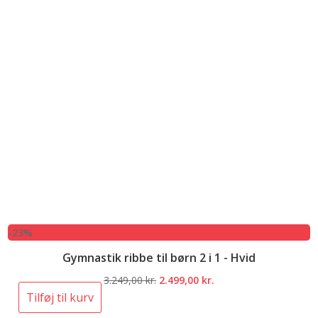
-23%
Gymnastik ribbe til børn 2 i 1 - Hvid
Den
Den
3.249,00
kr.
2.499,00
kr.
oprindelige
aktuelle
Tilføj til kurv
pris
pris