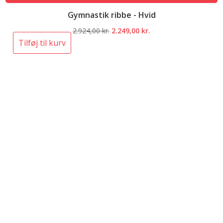
Gymnastik ribbe - Hvid
Den
Den
2.924,00
kr.
2.249,00
kr.
oprindelige
aktuelle
Tilføj til kurv
pris
pris
var:
er:
2.924,00 kr..
2.249,00 kr..