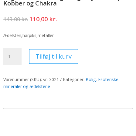
Kobber og Chakra
Den
Den
110,00
kr.
143,00
kr.
oprindelige
aktuelle
pris
pris
Ædelsten,harpiks,metaller
var:
er:
143,00 kr..
110,00 kr..
Orgonite
Tilføj til kurv
Power
Nøglering
-
Hjem
Varenummer (SKU):
yn-3021
Kategorier:
Bolig
,
Esoteriske
Beskyt
mineraler og ædelstene
Kobber
og
Chakra
antal