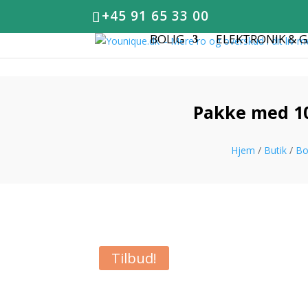
+45 91 65 33 00
BOLIG
ELEKTRONIK & 
Pakke med 10
Hjem
/
Butik
/
Bo
Tilbud!