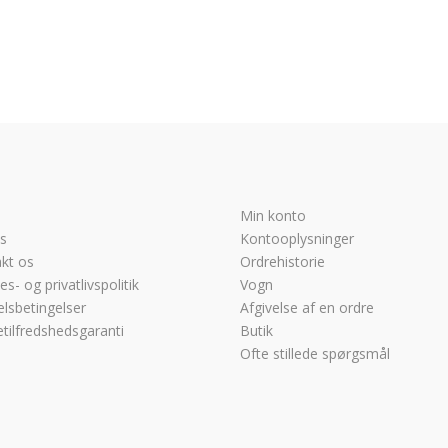
oprindelige
aktuelle
pris
pris
var:
er:
3.249,00 kr..
2.499,00 kr..
Min konto
s
Kontooplysninger
kt os
Ordrehistorie
s- og privatlivspolitik
Vogn
lsbetingelser
Afgivelse af en ordre
tilfredshedsgaranti
Butik
Ofte stillede spørgsmål