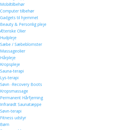
Mobiltilbehør
Computer tilbehør
Gadgets til hjemmet
Beauty & Personlig pleje
Æteriske Olier
Hudpleje
Sæbe / Sæbeblomster
Massageolier
Hårpleje
Kropspleje
Sauna-terapi
Lys-terapi
Søvn -Recovery Boots
Kropsmassage
Permanent Hårfjerning
Infrarødt Saunatæppe
Søvn-terapi
Fitness udstyr
Børn