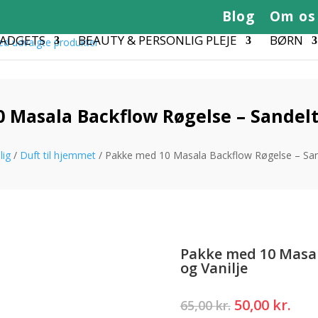
Blog
Om os
GADGETS
BEAUTY & PERSONLIG PLEJE
BØRN
 Masala Backflow Røgelse – Sandelt
lig
/
Duft til hjemmet
/ Pakke med 10 Masala Backflow Røgelse – San
Pakke med 10 Masal
og Vanilje
Den
Den
50,00
kr.
65,00
kr.