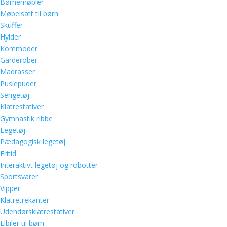
Børnemøbler
Møbelsæt til børn
Skuffer
Hylder
Kommoder
Garderober
Madrasser
Puslepuder
Sengetøj
Klatrestativer
Gymnastik ribbe
Legetøj
Pædagogisk legetøj
Fritid
Interaktivt legetøj og robotter
Sportsvarer
Vipper
Klatretrekanter
Udendørsklatrestativer
Elbiler til børn