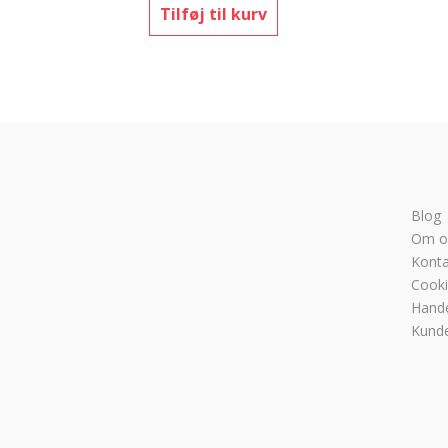
Tilføj til kurv
Blog
Om o
Konta
Cookie
Hande
Kunde