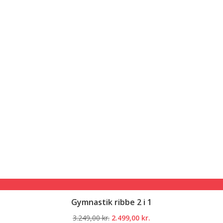
Gymnastik ribbe 2 i 1
Den
Den
3.249,00
kr.
2.499,00
kr.