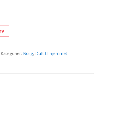
uelle
0 kr..
rv
Kategorier:
Bolig
,
Duft til hjemmet