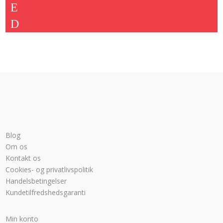
var:
er:
2.924,00 kr..
2.249,00 kr..
Blog
Om os
Kontakt os
Cookies- og privatlivspolitik
Handelsbetingelser
Kundetilfredshedsgaranti
Min konto