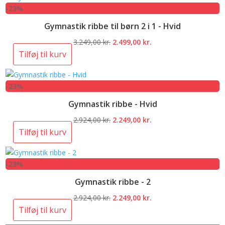
-23%
2.924,00 kr..
2.249,00 kr..
Gymnastik ribbe til børn 2 i 1 - Hvid
Den
Den
3.249,00
kr.
2.499,00
kr.
oprindelige
aktuelle
Tilføj til kurv
pris
pris
var:
er:
-23%
3.249,00 kr..
2.499,00 kr..
Gymnastik ribbe - Hvid
Den
Den
2.924,00
kr.
2.249,00
kr.
oprindelige
aktuelle
Tilføj til kurv
pris
pris
var:
er:
-23%
2.924,00 kr..
2.249,00 kr..
Gymnastik ribbe - 2
Den
Den
2.924,00
kr.
2.249,00
kr.
oprindelige
aktuelle
Tilføj til kurv
pris
pris