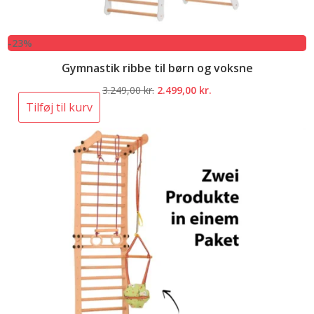
-23%
Gymnastik ribbe til børn og voksne
Den
Den
3.249,00
kr.
2.499,00
kr.
oprindelige
aktuelle
Tilføj til kurv
pris
pris
var:
er:
3.249,00 kr..
2.499,00 kr..