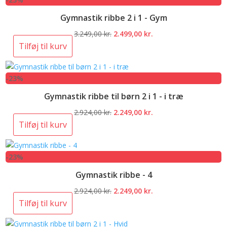
3.249,00 kr..
2.499,00 kr..
Gymnastik ribbe 2 i 1 - Gym
Den
Den
3.249,00
kr.
2.499,00
kr.
oprindelige
aktuelle
Tilføj til kurv
pris
pris
var:
er:
-23%
3.249,00 kr..
2.499,00 kr..
Gymnastik ribbe til børn 2 i 1 - i træ
Den
Den
2.924,00
kr.
2.249,00
kr.
oprindelige
aktuelle
Tilføj til kurv
pris
pris
var:
er:
-23%
2.924,00 kr..
2.249,00 kr..
Gymnastik ribbe - 4
Den
Den
2.924,00
kr.
2.249,00
kr.
oprindelige
aktuelle
Tilføj til kurv
pris
pris
var:
er: