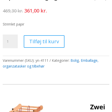
Den
Den
361,00
kr.
469,30
kr.
oprindelige
aktuelle
pris
pris
Strimlet papir
var:
er:
469,30 kr..
361,00 kr..
Papier
Tilføj til kurv
Frissure
ZigZag
DeLux
-
Varenummer (SKU):
yn-4111
Kategorier:
Bolig
,
Emballage,
Ivoire
organzatasker og tilbehør
(1KG)
antal