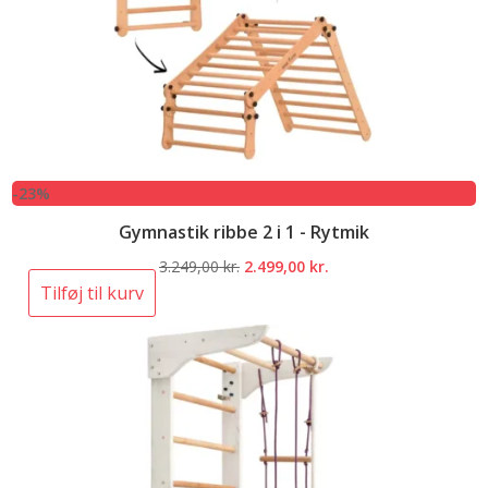
-23%
Gymnastik ribbe 2 i 1 - Rytmik
Den
Den
3.249,00
kr.
2.499,00
kr.
oprindelige
aktuelle
Tilføj til kurv
pris
pris
var:
er:
3.249,00 kr..
2.499,00 kr..