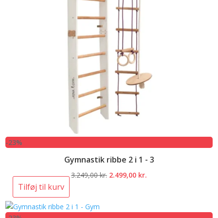
-23%
Gymnastik ribbe 2 i 1 - 3
Den
Den
3.249,00
kr.
2.499,00
kr.
oprindelige
aktuelle
Tilføj til kurv
pris
pris
var:
er:
-23%