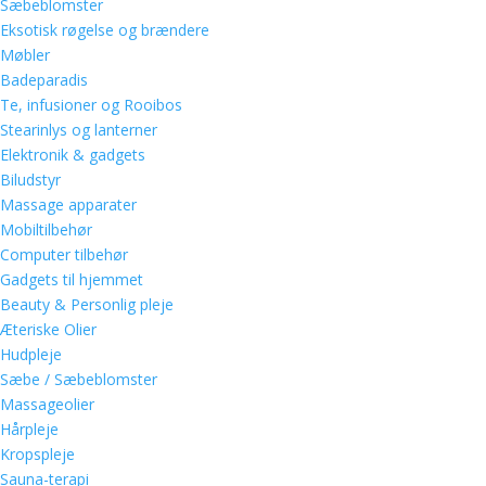
Sæbeblomster
Eksotisk røgelse og brændere
Møbler
Badeparadis
Te, infusioner og Rooibos
Stearinlys og lanterner
Elektronik & gadgets
Biludstyr
Massage apparater
Mobiltilbehør
Computer tilbehør
Gadgets til hjemmet
Beauty & Personlig pleje
Æteriske Olier
Hudpleje
Sæbe / Sæbeblomster
Massageolier
Hårpleje
Kropspleje
Sauna-terapi