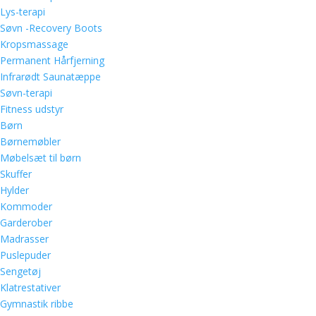
Lys-terapi
Søvn -Recovery Boots
Kropsmassage
Permanent Hårfjerning
Infrarødt Saunatæppe
Søvn-terapi
Fitness udstyr
Børn
Børnemøbler
Møbelsæt til børn
Skuffer
Hylder
Kommoder
Garderober
Madrasser
Puslepuder
Sengetøj
Klatrestativer
Gymnastik ribbe