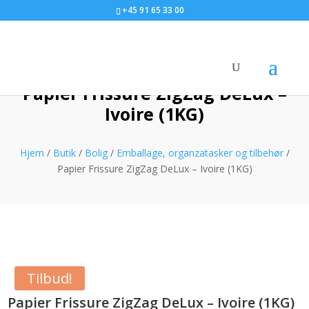
+45 91 65 33 00
Papier Frissure ZigZag DeLux –
Ivoire (1KG)
Hjem
/
Butik
/
Bolig
/
Emballage, organzatasker og tilbehør
/
Papier Frissure ZigZag DeLux – Ivoire (1KG)
Tilbud!
Papier Frissure ZigZag DeLux – Ivoire (1KG)