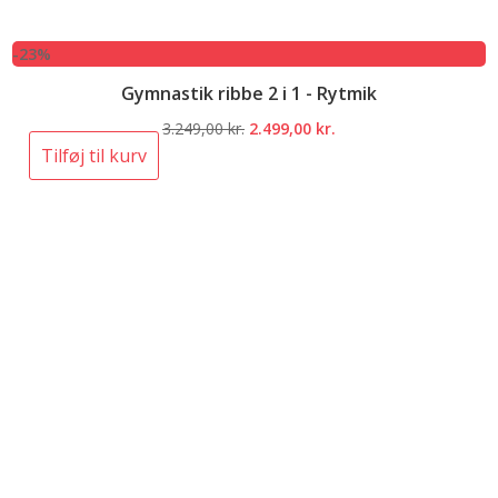
-23%
Gymnastik ribbe 2 i 1 - Rytmik
Den
Den
3.249,00
kr.
2.499,00
kr.
oprindelige
aktuelle
Tilføj til kurv
pris
pris
var:
er:
3.249,00 kr..
2.499,00 kr..