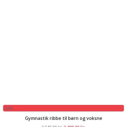
-23%
Gymnastik ribbe til børn og voksne
Den
Den