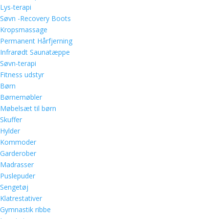
Lys-terapi
Søvn -Recovery Boots
Kropsmassage
Permanent Hårfjerning
Infrarødt Saunatæppe
Søvn-terapi
Fitness udstyr
Børn
Børnemøbler
Møbelsæt til børn
Skuffer
Hylder
Kommoder
Garderober
Madrasser
Puslepuder
Sengetøj
Klatrestativer
Gymnastik ribbe