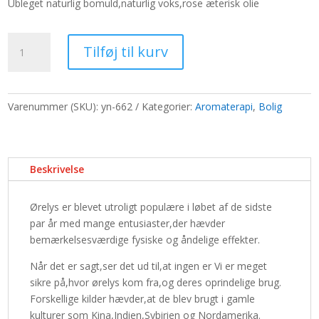
Ubleget naturlig bomuld,naturlig voks,rose æterisk olie
var:
er:
65,00 kr..
50,00 kr..
Par
Tilføj til kurv
aromatiske
ørelys
-
Pink
Varenummer (SKU):
yn-662
Kategorier:
Aromaterapi
,
Bolig
antal
Beskrivelse
Ørelys er blevet utroligt populære i løbet af de sidste
par år med mange entusiaster,der hævder
bemærkelsesværdige fysiske og åndelige effekter.
Når det er sagt,ser det ud til,at ingen er Vi er meget
sikre på,hvor ørelys kom fra,og deres oprindelige brug.
Forskellige kilder hævder,at de blev brugt i gamle
kulturer som Kina,Indien,Sybirien og Nordamerika.