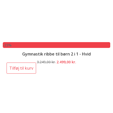
-23%
Gymnastik ribbe til børn 2 i 1 - Hvid
Den
Den
3.249,00
kr.
2.499,00
kr.
oprindelige
aktuelle
Tilføj til kurv
pris
pris
var:
er:
3.249,00 kr..
2.499,00 kr..