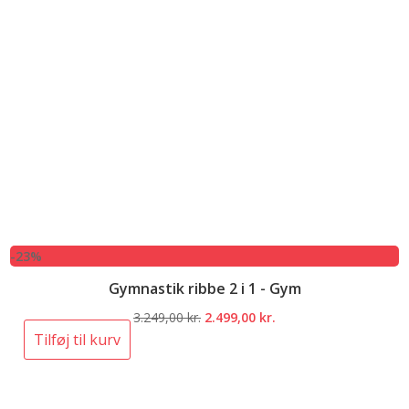
-23%
Gymnastik ribbe 2 i 1 - Gym
Den
Den
3.249,00
kr.
2.499,00
kr.
oprindelige
aktuelle
Tilføj til kurv
pris
pris
var:
er:
3.249,00 kr..
2.499,00 kr..