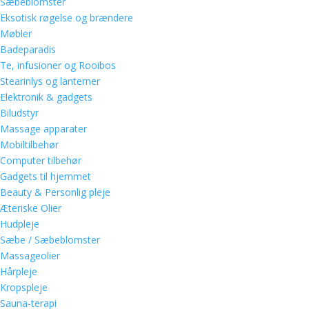
Sæbeblomster
Eksotisk røgelse og brændere
Møbler
Badeparadis
Te, infusioner og Rooibos
Stearinlys og lanterner
Elektronik & gadgets
Biludstyr
Massage apparater
Mobiltilbehør
Computer tilbehør
Gadgets til hjemmet
Beauty & Personlig pleje
Æteriske Olier
Hudpleje
Sæbe / Sæbeblomster
Massageolier
Hårpleje
Kropspleje
Sauna-terapi