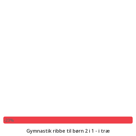
-23%
Gymnastik ribbe til børn 2 i 1 - i træ