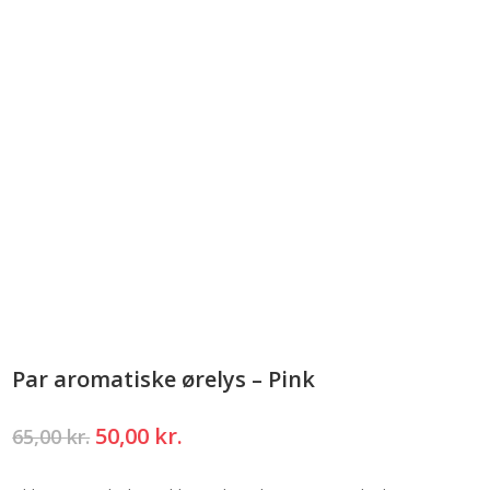
Par aromatiske ørelys – Pink
Den
Den
50,00
kr.
65,00
kr.
oprindelige
aktuelle
pris
pris