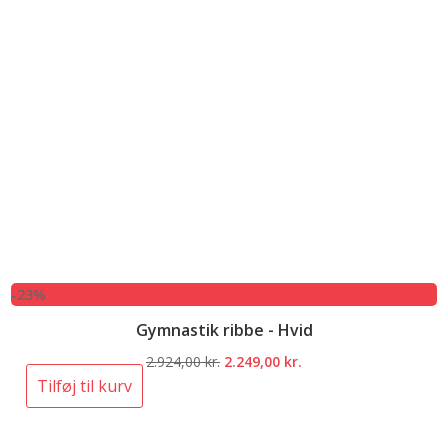
-23%
Gymnastik ribbe - Hvid
Den
Den
2.924,00
kr.
2.249,00
kr.
oprindelige
aktuelle
Tilføj til kurv
pris
pris
var:
er: