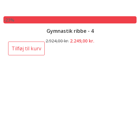
-23%
Gymnastik ribbe - 4
Den
Den
2.924,00
kr.
2.249,00
kr.
oprindelige
aktuelle
Tilføj til kurv
pris
pris
var:
er:
2.924,00 kr..
2.249,00 kr..