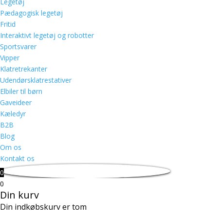
Legetøj
Pædagogisk legetøj
Fritid
Interaktivt legetøj og robotter
Sportsvarer
Vipper
Klatretrekanter
Udendørsklatrestativer
Elbiler til børn
Gaveideer
Kæledyr
B2B
Blog
Om os
Kontakt os
0
0
Din kurv
Din indkøbskurv er tom