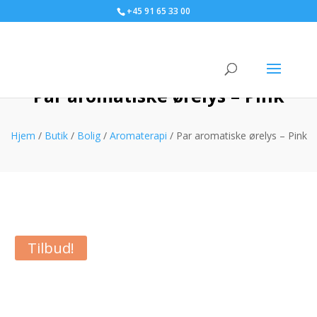
+45 91 65 33 00
Par aromatiske ørelys – Pink
Hjem
/
Butik
/
Bolig
/
Aromaterapi
/ Par aromatiske ørelys – Pink
Tilbud!