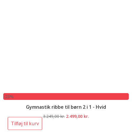
-23%
Gymnastik ribbe til børn 2 i 1 - Hvid
Den
Den
3.249,00
kr.
2.499,00
kr.
oprindelige
aktuelle
Tilføj til kurv
pris
pris