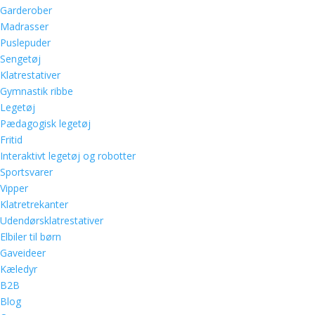
Garderober
Madrasser
Puslepuder
Sengetøj
Klatrestativer
Gymnastik ribbe
Legetøj
Pædagogisk legetøj
Fritid
Interaktivt legetøj og robotter
Sportsvarer
Vipper
Klatretrekanter
Udendørsklatrestativer
Elbiler til børn
Gaveideer
Kæledyr
B2B
Blog