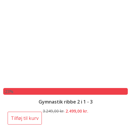
-23%
Gymnastik ribbe 2 i 1 - 3
Den
Den
3.249,00
kr.
2.499,00
kr.
oprindelige
aktuelle
Tilføj til kurv
pris
pris
var:
er: