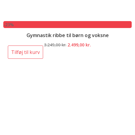
-23%
Gymnastik ribbe til børn og voksne
Den
Den
3.249,00
kr.
2.499,00
kr.
oprindelige
aktuelle
Tilføj til kurv
pris
pris
var:
er:
3.249,00 kr..
2.499,00 kr..