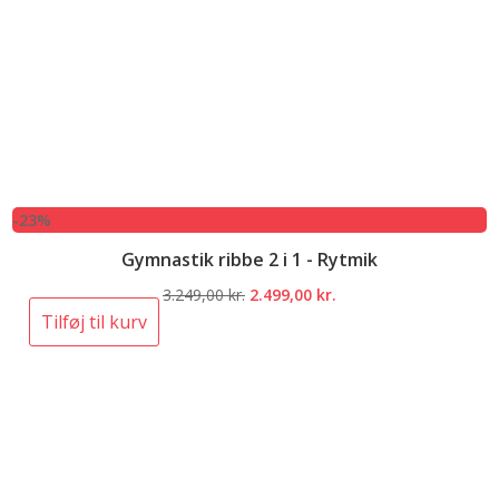
-23%
Gymnastik ribbe 2 i 1 - Rytmik
Den
Den
3.249,00
kr.
2.499,00
kr.
oprindelige
aktuelle
Tilføj til kurv
pris
pris
var:
er:
3.249,00 kr..
2.499,00 kr..