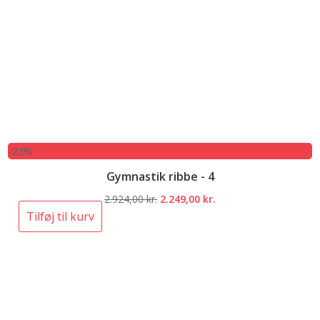
-23%
Gymnastik ribbe - 4
Den
Den
2.924,00
kr.
2.249,00
kr.
oprindelige
aktuelle
Tilføj til kurv
pris
pris
var:
er:
2.924,00 kr..
2.249,00 kr..