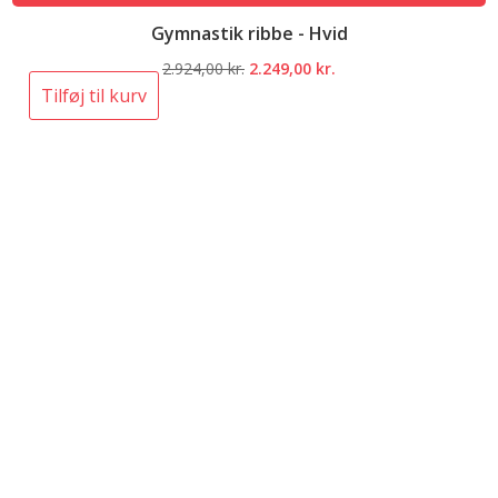
Gymnastik ribbe - Hvid
Den
Den
2.924,00
kr.
2.249,00
kr.
oprindelige
aktuelle
Tilføj til kurv
pris
pris
var:
er:
2.924,00 kr..
2.249,00 kr..