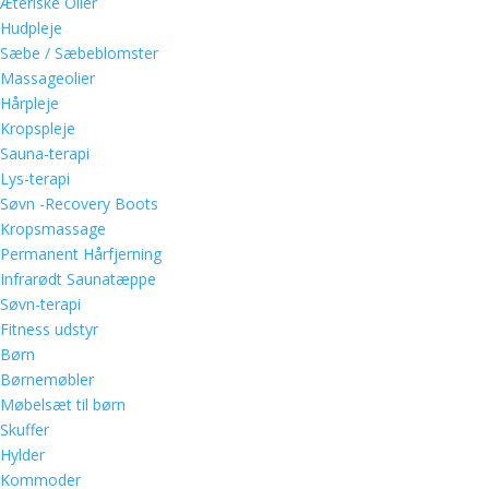
Æteriske Olier
Hudpleje
Sæbe / Sæbeblomster
Massageolier
Hårpleje
Kropspleje
Sauna-terapi
Lys-terapi
Søvn -Recovery Boots
Kropsmassage
Permanent Hårfjerning
Infrarødt Saunatæppe
Søvn-terapi
Fitness udstyr
Børn
Børnemøbler
Møbelsæt til børn
Skuffer
Hylder
Kommoder