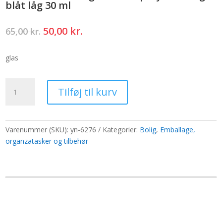
blåt låg 30 ml
Den
Den
50,00
kr.
65,00
kr.
oprindelige
aktuelle
pris
pris
glas
var:
er:
65,00 kr..
50,00 kr..
Parfumeflasker
Tilføj til kurv
i
glas
med
sprayflaske
Varenummer (SKU):
yn-6276
Kategorier:
Bolig
,
Emballage,
og
organzatasker og tilbehør
blåt
låg
30
ml
antal