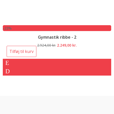
-23%
Gymnastik ribbe - 2
Den
Den
2.924,00
kr.
2.249,00
kr.
oprindelige
aktuelle
Tilføj til kurv
pris
pris
var:
er:
2.924,00 kr..
2.249,00 kr..