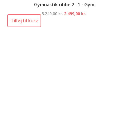
Gymnastik ribbe 2 i 1 - Gym
Den
Den
3.249,00
kr.
2.499,00
kr.
oprindelige
aktuelle
Tilføj til kurv
pris
pris
var:
er:
3.249,00 kr..
2.499,00 kr..