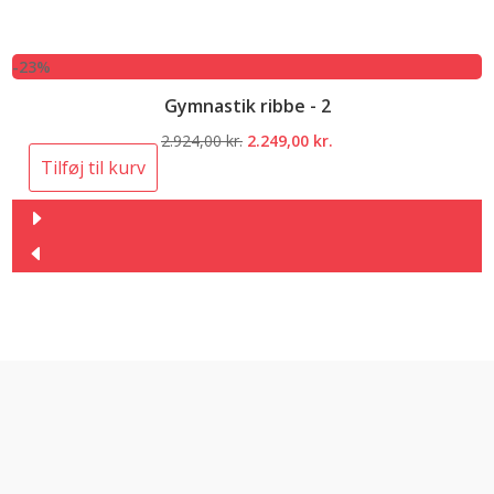
-23%
Gymnastik ribbe - 2
Den
Den
2.924,00
kr.
2.249,00
kr.
oprindelige
aktuelle
Tilføj til kurv
pris
pris
var:
er:
2.924,00 kr..
2.249,00 kr..