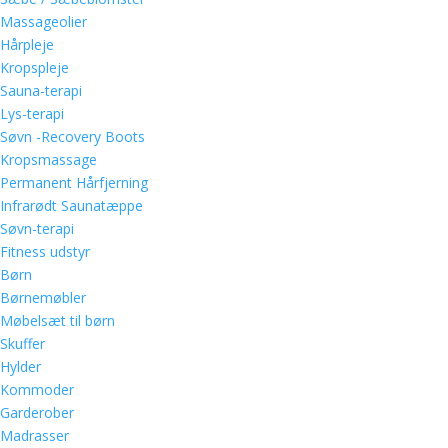
Massageolier
Hårpleje
Kropspleje
Sauna-terapi
Lys-terapi
Søvn -Recovery Boots
Kropsmassage
Permanent Hårfjerning
Infrarødt Saunatæppe
Søvn-terapi
Fitness udstyr
Børn
Børnemøbler
Møbelsæt til børn
Skuffer
Hylder
Kommoder
Garderober
Madrasser