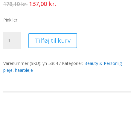
Den
Den
137,00
kr.
178,10
kr.
oprindelige
aktuelle
pris
pris
Pink ler
var:
er:
178,10 kr..
137,00 kr..
Pink
Tilføj til kurv
Clay
ansigtsmaske
50g
antal
Varenummer (SKU):
yn-5304
Kategorier:
Beauty & Personlig
pleje
,
haarpleje