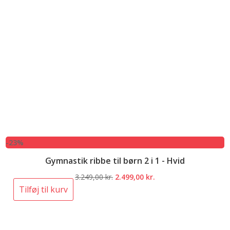
-23%
Gymnastik ribbe til børn 2 i 1 - Hvid
Den
Den
3.249,00
kr.
2.499,00
kr.
oprindelige
aktuelle
Tilføj til kurv
pris
pris
var:
er:
3.249,00 kr..
2.499,00 kr..