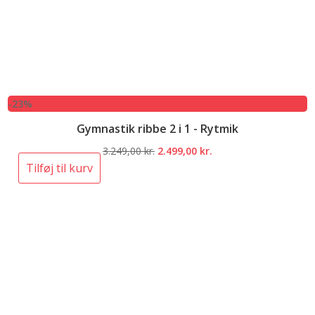
-23%
Gymnastik ribbe 2 i 1 - Rytmik
Den
Den
3.249,00
kr.
2.499,00
kr.
oprindelige
aktuelle
Tilføj til kurv
pris
pris
var:
er:
3.249,00 kr..
2.499,00 kr..