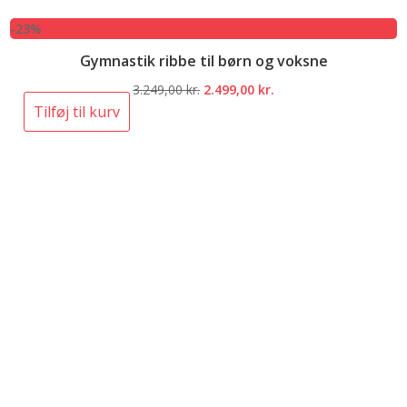
-23%
Gymnastik ribbe til børn og voksne
Den
Den
3.249,00
kr.
2.499,00
kr.
oprindelige
aktuelle
Tilføj til kurv
pris
pris
var:
er:
3.249,00 kr..
2.499,00 kr..