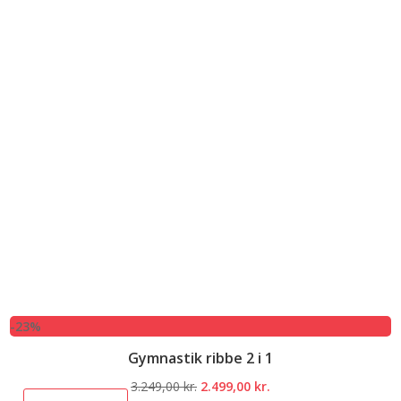
-23%
Gymnastik ribbe 2 i 1
Den
Den
3.249,00
kr.
2.499,00
kr.