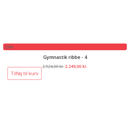
-23%
Gymnastik ribbe - 4
Den
Den
2.924,00
kr.
2.249,00
kr.
oprindelige
aktuelle
Tilføj til kurv
pris
pris
var:
er:
2.924,00 kr..
2.249,00 kr..