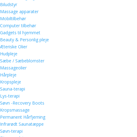
Biludstyr
Massage apparater
Mobiltilbehør
Computer tilbehør
Gadgets til hjemmet
Beauty & Personlig pleje
Æteriske Olier
Hudpleje
Sæbe / Sæbeblomster
Massageolier
Hårpleje
Kropspleje
Sauna-terapi
Lys-terapi
Søvn -Recovery Boots
Kropsmassage
Permanent Hårfjerning
Infrarødt Saunatæppe
Søvn-terapi