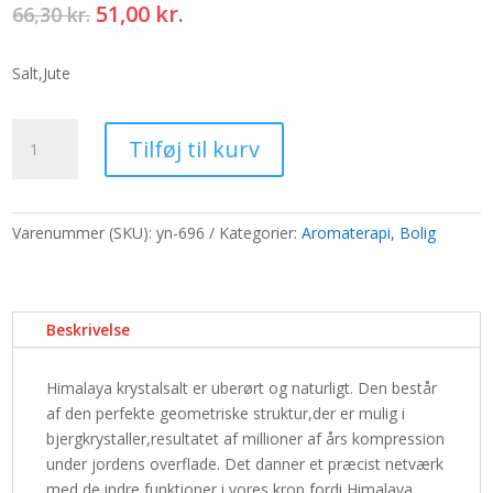
Den
Den
51,00
kr.
66,30
kr.
oprindelige
aktuelle
pris
pris
Salt,Jute
var:
er:
66,30 kr..
51,00 kr..
Pink
Tilføj til kurv
Himalayasalt
-
1
kg
Varenummer (SKU):
yn-696
Kategorier:
Aromaterapi
,
Bolig
stykker
antal
Beskrivelse
Himalaya krystalsalt er uberørt og naturligt. Den består
af den perfekte geometriske struktur,der er mulig i
bjergkrystaller,resultatet af millioner af års kompression
under jordens overflade. Det danner et præcist netværk
med de indre funktioner i vores krop,fordi Himalaya