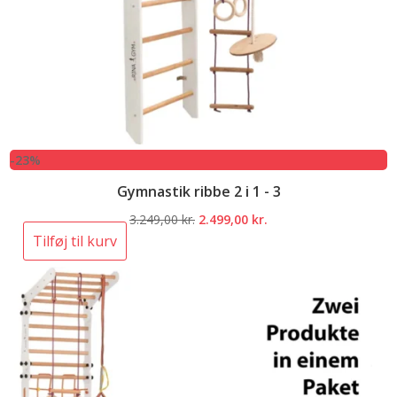
-23%
Gymnastik ribbe 2 i 1 - 3
Den
Den
3.249,00
kr.
2.499,00
kr.
oprindelige
aktuelle
Tilføj til kurv
pris
pris
var:
er:
3.249,00 kr..
2.499,00 kr..