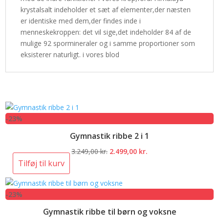
krystalsalt indeholder et sæt af elementer,der næsten
er identiske med dem,der findes inde i
menneskekroppen: det vil sige,det indeholder 84 af de
mulige 92 spormineraler og i samme proportioner som
eksisterer naturligt. i vores blod
-23%
Gymnastik ribbe 2 i 1
Den
Den
3.249,00
kr.
2.499,00
kr.
oprindelige
aktuelle
Tilføj til kurv
pris
pris
var:
er:
-23%
3.249,00 kr..
2.499,00 kr..
Gymnastik ribbe til børn og voksne