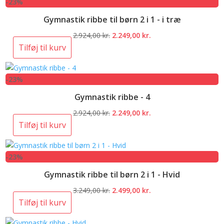
-23%
3.249,00 kr..
2.499,00 kr..
Gymnastik ribbe til børn 2 i 1 - i træ
Den
Den
2.924,00
kr.
2.249,00
kr.
oprindelige
aktuelle
Tilføj til kurv
pris
pris
var:
er:
-23%
2.924,00 kr..
2.249,00 kr..
Gymnastik ribbe - 4
Den
Den
2.924,00
kr.
2.249,00
kr.
oprindelige
aktuelle
Tilføj til kurv
pris
pris
var:
er:
-23%
2.924,00 kr..
2.249,00 kr..
Gymnastik ribbe til børn 2 i 1 - Hvid
Den
Den
3.249,00
kr.
2.499,00
kr.
oprindelige
aktuelle
Tilføj til kurv
pris
pris