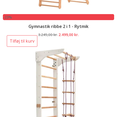
-23%
Gymnastik ribbe 2 i 1 - Rytmik
Den
Den
3.249,00
kr.
2.499,00
kr.
oprindelige
aktuelle
Tilføj til kurv
pris
pris
var:
er:
3.249,00 kr..
2.499,00 kr..