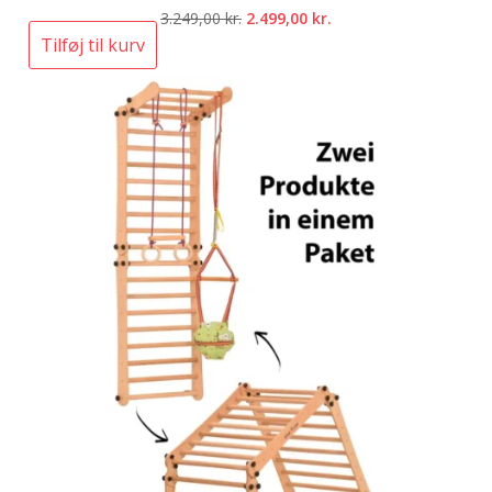
Den
Den
3.249,00
kr.
2.499,00
kr.
oprindelige
aktuelle
Tilføj til kurv
pris
pris
var:
er:
3.249,00 kr..
2.499,00 kr..