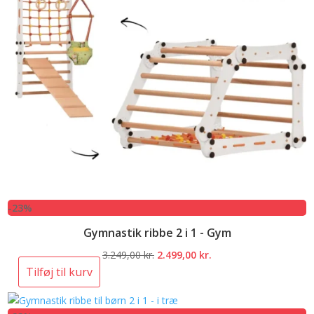
-23%
Gymnastik ribbe 2 i 1 - Gym
Den
Den
3.249,00
kr.
2.499,00
kr.
oprindelige
aktuelle
Tilføj til kurv
pris
pris
var:
er: