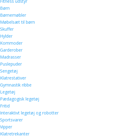
Fitness udstyr
Børn
Børnemøbler
Møbelsæt til børn
Skuffer
Hylder
Kommoder
Garderober
Madrasser
Puslepuder
Sengetøj
Klatrestativer
Gymnastik ribbe
Legetøj
Pædagogisk legetøj
Fritid
Interaktivt legetøj og robotter
Sportsvarer
Vipper
Klatretrekanter