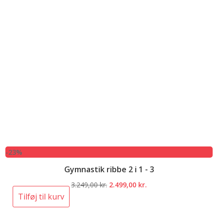
-23%
Gymnastik ribbe 2 i 1 - 3
Den
Den
3.249,00
kr.
2.499,00
kr.
oprindelige
aktuelle
Tilføj til kurv
pris
pris
var:
er: