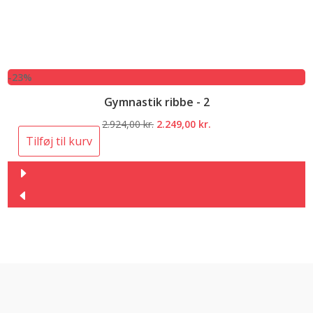
-23%
Gymnastik ribbe - 2
Den
Den
2.924,00
kr.
2.249,00
kr.
oprindelige
aktuelle
Tilføj til kurv
pris
pris
var:
er:
2.924,00 kr..
2.249,00 kr..