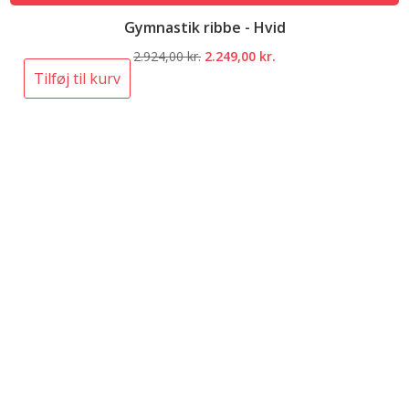
Gymnastik ribbe - Hvid
Den
Den
2.924,00
kr.
2.249,00
kr.
oprindelige
aktuelle
Tilføj til kurv
pris
pris
var:
er:
2.924,00 kr..
2.249,00 kr..