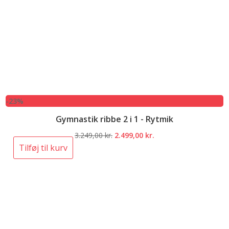
-23%
Gymnastik ribbe 2 i 1 - Rytmik
Den
Den
3.249,00
kr.
2.499,00
kr.
oprindelige
aktuelle
Tilføj til kurv
pris
pris
var:
er:
3.249,00 kr..
2.499,00 kr..