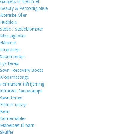
Gadgets til hjemmet
Beauty & Personlig pleje
Æteriske Olier
Hudpleje
Sæbe / Sæbeblomster
Massageolier
Hårpleje
Kropspleje
Sauna-terapi
Lys-terapi
Søvn -Recovery Boots
Kropsmassage
Permanent Hårfjerning
Infrarødt Saunatæppe
Søvn-terapi
Fitness udstyr
Børn
Børnemøbler
Møbelsæt til børn
Skuffer