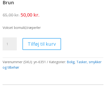
Brun
Den
Den
50,00
kr.
65,00
kr.
oprindelige
aktuelle
pris
pris
Vokset bomuld,træperler
var:
er:
65,00 kr..
50,00 kr..
Precious
Tilføj til kurv
Piers
Halskæde
Snore
45
Varenummer (SKU):
yn-6351
Kategorier:
Bolig
,
Tasker, smykker
cm
og tilbehør
-
Brun
antal