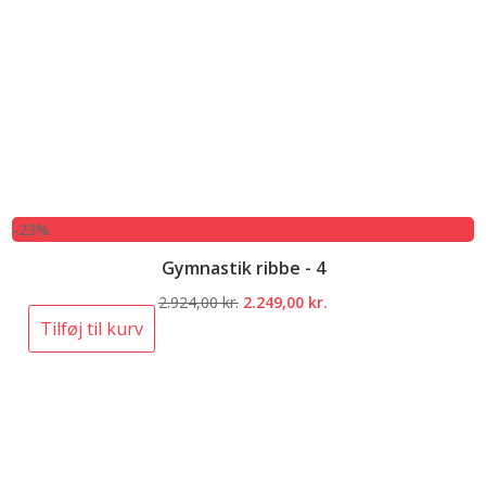
-23%
Gymnastik ribbe - 4
Den
Den
2.924,00
kr.
2.249,00
kr.
oprindelige
aktuelle
Tilføj til kurv
pris
pris
var:
er:
2.924,00 kr..
2.249,00 kr..