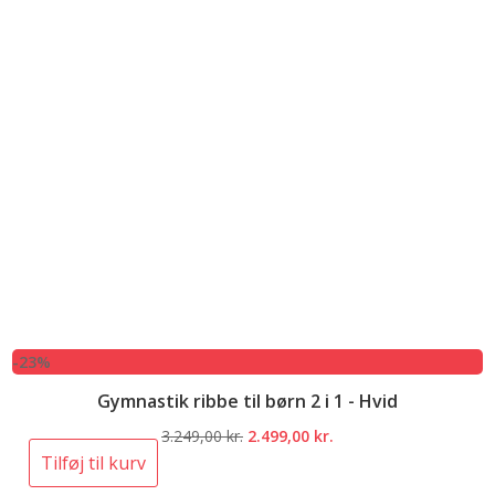
-23%
Gymnastik ribbe til børn 2 i 1 - Hvid
Den
Den
3.249,00
kr.
2.499,00
kr.
oprindelige
aktuelle
Tilføj til kurv
pris
pris