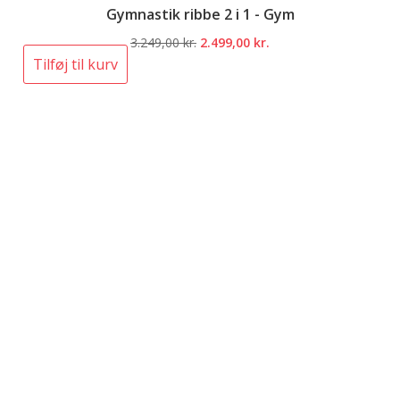
Gymnastik ribbe 2 i 1 - Gym
Den
Den
3.249,00
kr.
2.499,00
kr.
oprindelige
aktuelle
Tilføj til kurv
pris
pris
var:
er:
3.249,00 kr..
2.499,00 kr..