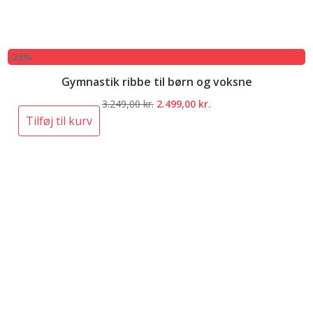
-23%
Gymnastik ribbe til børn og voksne
Den
Den
3.249,00
kr.
2.499,00
kr.
oprindelige
aktuelle
Tilføj til kurv
pris
pris
var:
er:
3.249,00 kr..
2.499,00 kr..