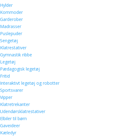
Hylder
Kommoder
Garderober
Madrasser
Puslepuder
Sengetøj
Klatrestativer
Gymnastik ribbe
Legetøj
Pædagogisk legetøj
Fritid
Interaktivt legetøj og robotter
Sportsvarer
Vipper
Klatretrekanter
Udendørsklatrestativer
Elbiler til børn
Gaveideer
Kæledyr