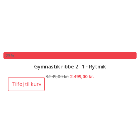
-23%
Gymnastik ribbe 2 i 1 - Rytmik
Den
Den
3.249,00
kr.
2.499,00
kr.
oprindelige
aktuelle
Tilføj til kurv
pris
pris
var:
er:
3.249,00 kr..
2.499,00 kr..