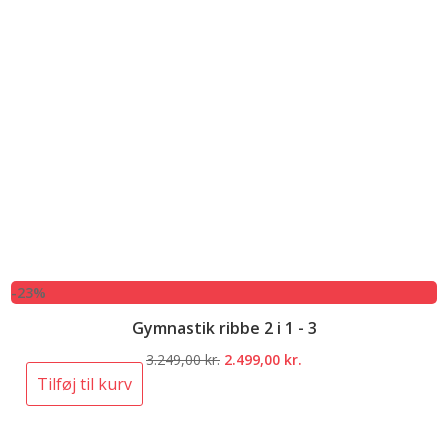
-23%
Gymnastik ribbe 2 i 1 - 3
Den
Den
3.249,00
kr.
2.499,00
kr.
oprindelige
aktuelle
Tilføj til kurv
pris
pris
var:
er: