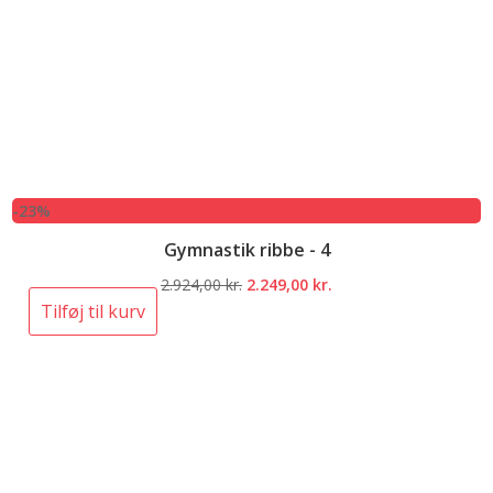
-23%
Gymnastik ribbe - 4
Den
Den
2.924,00
kr.
2.249,00
kr.
oprindelige
aktuelle
Tilføj til kurv
pris
pris
var:
er:
2.924,00 kr..
2.249,00 kr..