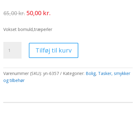
Den
Den
50,00
kr.
65,00
kr.
oprindelige
aktuelle
pris
pris
Vokset bomuld,træperler
var:
er:
65,00 kr..
50,00 kr..
Precious
Tilføj til kurv
Piers
Halskæde
Snore
45
Varenummer (SKU):
yn-6357
Kategorier:
Bolig
,
Tasker, smykker
cm
og tilbehør
-
Hvid
antal