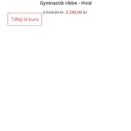
Gymnastik ribbe - Hvid
Den
Den
2.924,00
kr.
2.249,00
kr.
oprindelige
aktuelle
Tilføj til kurv
pris
pris
var:
er:
2.924,00 kr..
2.249,00 kr..