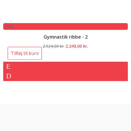
-23%
Gymnastik ribbe - 2
Den
Den
2.924,00
kr.
2.249,00
kr.
oprindelige
aktuelle
Tilføj til kurv
pris
pris
var:
er:
2.924,00 kr..
2.249,00 kr..