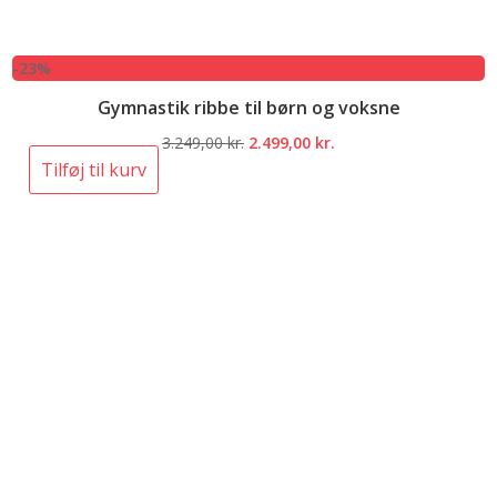
-23%
Gymnastik ribbe til børn og voksne
Den
Den
3.249,00
kr.
2.499,00
kr.
oprindelige
aktuelle
Tilføj til kurv
pris
pris
var:
er:
3.249,00 kr..
2.499,00 kr..