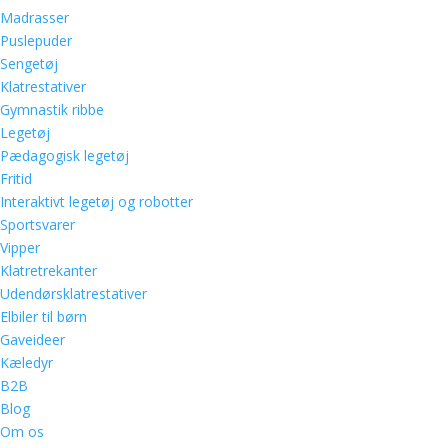
Madrasser
Puslepuder
Sengetøj
Klatrestativer
Gymnastik ribbe
Legetøj
Pædagogisk legetøj
Fritid
Interaktivt legetøj og robotter
Sportsvarer
Vipper
Klatretrekanter
Udendørsklatrestativer
Elbiler til børn
Gaveideer
Kæledyr
B2B
Blog
Om os