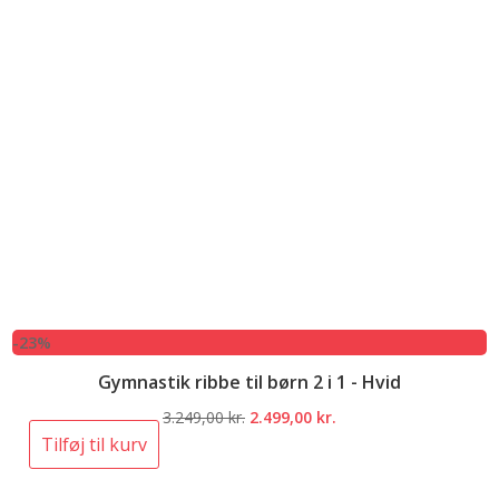
-23%
Gymnastik ribbe til børn 2 i 1 - Hvid
Den
Den
3.249,00
kr.
2.499,00
kr.
oprindelige
aktuelle
Tilføj til kurv
pris
pris
var:
er: