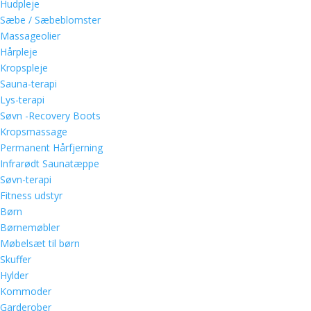
Hudpleje
Sæbe / Sæbeblomster
Massageolier
Hårpleje
Kropspleje
Sauna-terapi
Lys-terapi
Søvn -Recovery Boots
Kropsmassage
Permanent Hårfjerning
Infrarødt Saunatæppe
Søvn-terapi
Fitness udstyr
Børn
Børnemøbler
Møbelsæt til børn
Skuffer
Hylder
Kommoder
Garderober