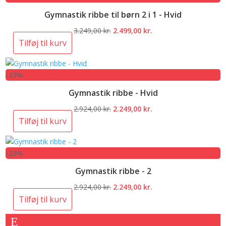
Gymnastik ribbe til børn 2 i 1 - Hvid
Den
Den
3.249,00
kr.
2.499,00
kr.
oprindelige
aktuelle
Tilføj til kurv
pris
pris
var:
er:
-23%
3.249,00 kr..
2.499,00 kr..
Gymnastik ribbe - Hvid
Den
Den
2.924,00
kr.
2.249,00
kr.
oprindelige
aktuelle
Tilføj til kurv
pris
pris
var:
er:
-23%
2.924,00 kr..
2.249,00 kr..
Gymnastik ribbe - 2
Den
Den
2.924,00
kr.
2.249,00
kr.
oprindelige
aktuelle
Tilføj til kurv
pris
pris
var:
er: