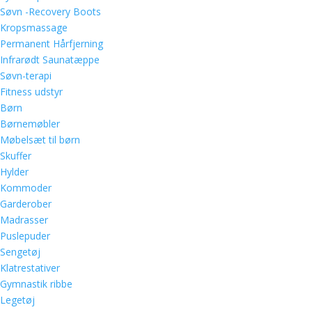
Søvn -Recovery Boots
Kropsmassage
Permanent Hårfjerning
Infrarødt Saunatæppe
Søvn-terapi
Fitness udstyr
Børn
Børnemøbler
Møbelsæt til børn
Skuffer
Hylder
Kommoder
Garderober
Madrasser
Puslepuder
Sengetøj
Klatrestativer
Gymnastik ribbe
Legetøj