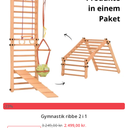
-23%
Gymnastik ribbe 2 i 1
Den
Den
3.249,00
kr.
2.499,00
kr.