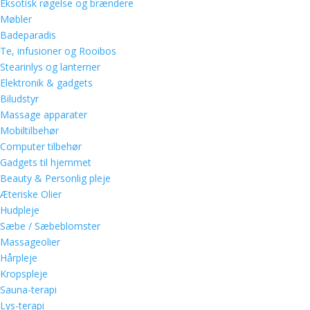
Eksotisk røgelse og brændere
Møbler
Badeparadis
Te, infusioner og Rooibos
Stearinlys og lanterner
Elektronik & gadgets
Biludstyr
Massage apparater
Mobiltilbehør
Computer tilbehør
Gadgets til hjemmet
Beauty & Personlig pleje
Æteriske Olier
Hudpleje
Sæbe / Sæbeblomster
Massageolier
Hårpleje
Kropspleje
Sauna-terapi
Lys-terapi