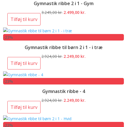
Gymnastik ribbe 2 i 1 - Gym
Den
Den
3.249,00
kr.
2.499,00
kr.
oprindelige
aktuelle
Tilføj til kurv
pris
pris
var:
er:
-23%
3.249,00 kr..
2.499,00 kr..
Gymnastik ribbe til børn 2 i 1 - i træ
Den
Den
2.924,00
kr.
2.249,00
kr.
oprindelige
aktuelle
Tilføj til kurv
pris
pris
var:
er:
-23%
2.924,00 kr..
2.249,00 kr..
Gymnastik ribbe - 4
Den
Den
2.924,00
kr.
2.249,00
kr.
oprindelige
aktuelle
Tilføj til kurv
pris
pris
var:
er:
-23%
2.924,00 kr..
2.249,00 kr..