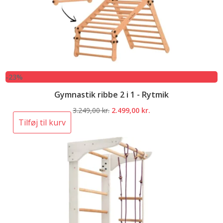
-23%
Gymnastik ribbe 2 i 1 - Rytmik
Den
Den
3.249,00
kr.
2.499,00
kr.
oprindelige
aktuelle
Tilføj til kurv
pris
pris
var:
er:
3.249,00 kr..
2.499,00 kr..