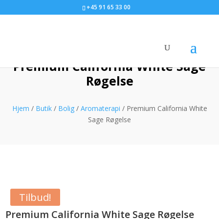
+45 91 65 33 00
Premium California White Sage
Røgelse
Hjem
/
Butik
/
Bolig
/
Aromaterapi
/ Premium California White
Sage Røgelse
Tilbud!
Premium California White Sage Røgelse