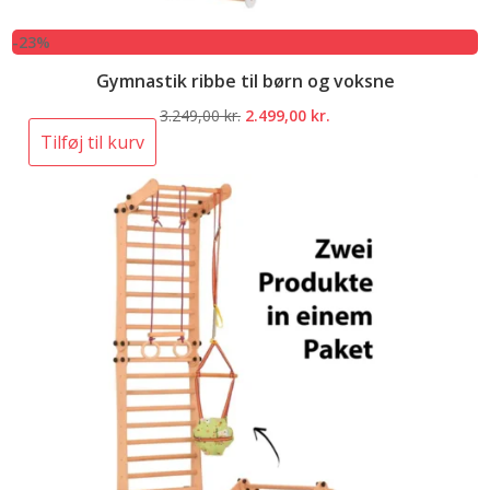
-23%
Gymnastik ribbe til børn og voksne
Den
Den
3.249,00
kr.
2.499,00
kr.
oprindelige
aktuelle
Tilføj til kurv
pris
pris
var:
er:
3.249,00 kr..
2.499,00 kr..