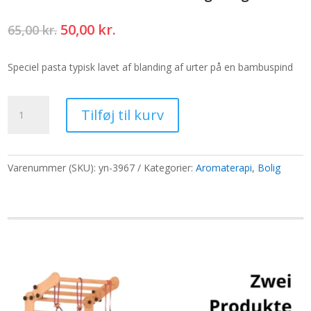
Den
Den
50,00
kr.
65,00
kr.
oprindelige
aktuelle
pris
pris
Speciel pasta typisk lavet af blanding af urter på en bambuspind
var:
er:
65,00 kr..
50,00 kr..
Premium
Tilføj til kurv
California
White
Sage
Røgelse
Varenummer (SKU):
yn-3967
Kategorier:
Aromaterapi
,
Bolig
antal