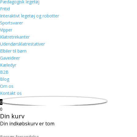
Pædagogisk legetøj
Fritid
Interaktivt legetøj og robotter
Sportsvarer
Vipper
Klatretrekanter
Udendørsklatrestativer
Elbiler til børn
Gaveideer
Kæledyr
B2B
Blog
Om os
Kontakt os
0
0
Din kurv
Din indkøbskurv er tom
Beregn forsendelse