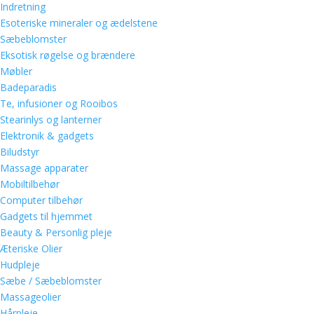
Indretning
Esoteriske mineraler og ædelstene
Sæbeblomster
Eksotisk røgelse og brændere
Møbler
Badeparadis
Te, infusioner og Rooibos
Stearinlys og lanterner
Elektronik & gadgets
Biludstyr
Massage apparater
Mobiltilbehør
Computer tilbehør
Gadgets til hjemmet
Beauty & Personlig pleje
Æteriske Olier
Hudpleje
Sæbe / Sæbeblomster
Massageolier
Hårpleje