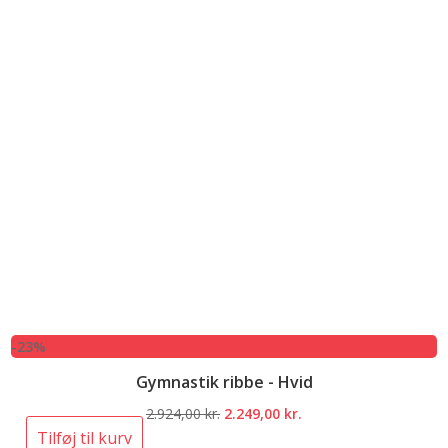
-23%
Gymnastik ribbe - Hvid
Den
Den
2.924,00
kr.
2.249,00
kr.
oprindelige
aktuelle
Tilføj til kurv