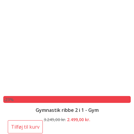
-23%
Gymnastik ribbe 2 i 1 - Gym
Den
Den
3.249,00
kr.
2.499,00
kr.
oprindelige
aktuelle
Tilføj til kurv
pris
pris