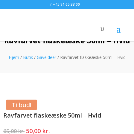
+45 91 65 33 00
Ravfarvet flaskeæske 50ml – Hvid
Hjem
/
Butik
/
Gaveideer
/ Ravfarvet flaskeæske 50ml – Hvid
Tilbud!
Ravfarvet flaskeæske 50ml – Hvid
Den
Den
50,00
kr.
65,00
kr.