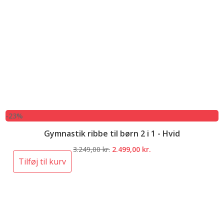
-23%
Gymnastik ribbe til børn 2 i 1 - Hvid
Den
Den
3.249,00
kr.
2.499,00
kr.
oprindelige
aktuelle
Tilføj til kurv
pris
pris
var:
er:
3.249,00 kr..
2.499,00 kr..