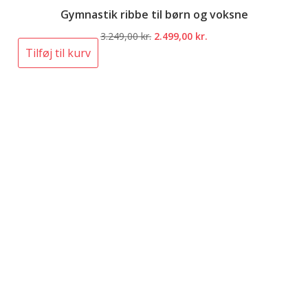
Gymnastik ribbe til børn og voksne
Den
Den
3.249,00
kr.
2.499,00
kr.
oprindelige
aktuelle
Tilføj til kurv
pris
pris
var:
er:
3.249,00 kr..
2.499,00 kr..