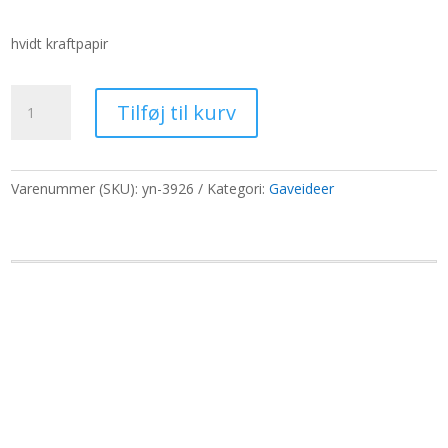
oprindelige
aktuelle
pris
pris
hvidt kraftpapir
var:
er:
65,00 kr..
50,00 kr..
Ravfarvet
Tilføj til kurv
flaskeæske
50ml
-
Hvid
Varenummer (SKU):
yn-3926
Kategori:
Gaveideer
antal