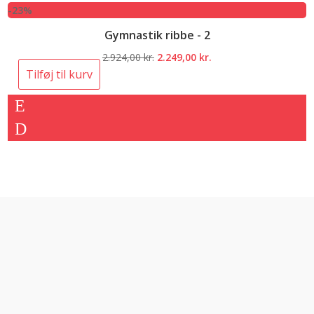
-23%
Gymnastik ribbe - 2
Den
Den
2.924,00
kr.
2.249,00
kr.
oprindelige
aktuelle
Tilføj til kurv
pris
pris
var:
er:
2.924,00 kr..
2.249,00 kr..