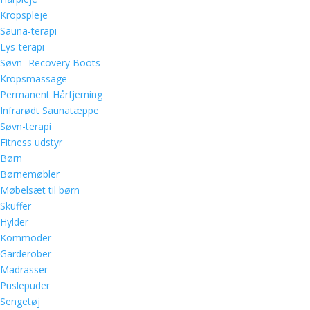
Kropspleje
Sauna-terapi
Lys-terapi
Søvn -Recovery Boots
Kropsmassage
Permanent Hårfjerning
Infrarødt Saunatæppe
Søvn-terapi
Fitness udstyr
Børn
Børnemøbler
Møbelsæt til børn
Skuffer
Hylder
Kommoder
Garderober
Madrasser
Puslepuder
Sengetøj