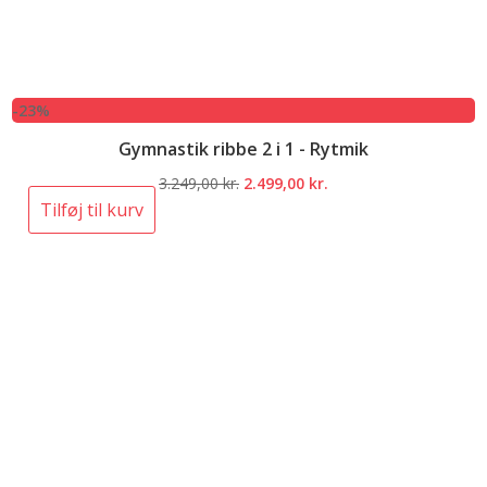
-23%
Gymnastik ribbe 2 i 1 - Rytmik
Den
Den
3.249,00
kr.
2.499,00
kr.
oprindelige
aktuelle
Tilføj til kurv
pris
pris
var:
er:
3.249,00 kr..
2.499,00 kr..