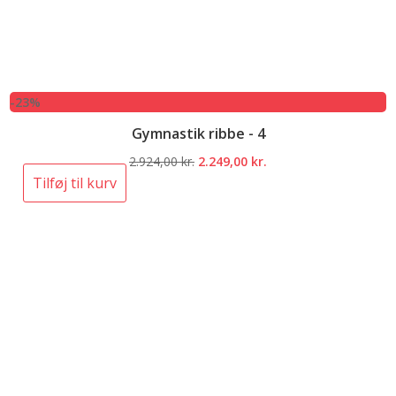
-23%
Gymnastik ribbe - 4
Den
Den
2.924,00
kr.
2.249,00
kr.
oprindelige
aktuelle
Tilføj til kurv
pris
pris
var:
er:
2.924,00 kr..
2.249,00 kr..