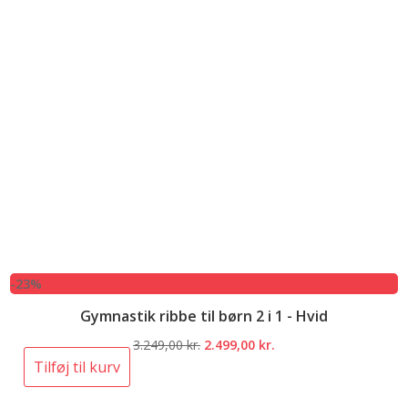
-23%
Gymnastik ribbe til børn 2 i 1 - Hvid
Den
Den
3.249,00
kr.
2.499,00
kr.
oprindelige
aktuelle
Tilføj til kurv
pris
pris
var:
er: