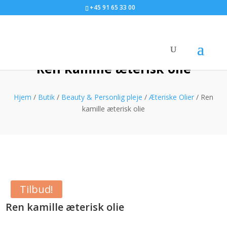
+45 91 65 33 00
Ren kamille æterisk olie
Hjem
/
Butik
/
Beauty & Personlig pleje
/
Æteriske Olier
/ Ren
kamille æterisk olie
Tilbud!
Ren kamille æterisk olie