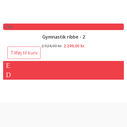
-23%
Gymnastik ribbe - 2
Den
Den
2.924,00
kr.
2.249,00
kr.
oprindelige
aktuelle
Tilføj til kurv
pris
pris
var:
er:
2.924,00 kr..
2.249,00 kr..