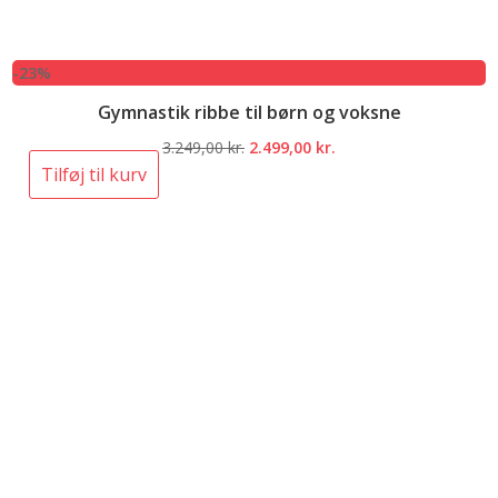
-23%
Gymnastik ribbe til børn og voksne
Den
Den
3.249,00
kr.
2.499,00
kr.
oprindelige
aktuelle
Tilføj til kurv
pris
pris
var:
er:
3.249,00 kr..
2.499,00 kr..