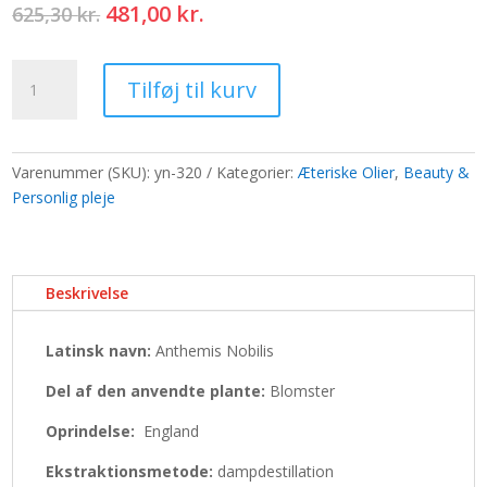
Den
Den
481,00
kr.
625,30
kr.
oprindelige
aktuelle
pris
pris
Ren
var:
er:
Tilføj til kurv
kamille
625,30 kr..
481,00 kr..
æterisk
olie
antal
Varenummer (SKU):
yn-320
Kategorier:
Æteriske Olier
,
Beauty &
Personlig pleje
Beskrivelse
Latinsk navn:
Anthemis Nobilis
Del af den anvendte plante:
Blomster
Oprindelse:
England
Ekstraktionsmetode:
dampdestillation