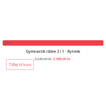
-23%
Gymnastik ribbe 2 i 1 - Rytmik
Den
Den
3.249,00
kr.
2.499,00
kr.
oprindelige
aktuelle
Tilføj til kurv
pris
pris
var:
er:
3.249,00 kr..
2.499,00 kr..