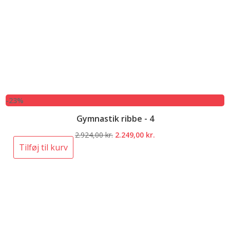
-23%
Gymnastik ribbe - 4
Den
Den
2.924,00
kr.
2.249,00
kr.
oprindelige
aktuelle
Tilføj til kurv
pris
pris
var:
er:
2.924,00 kr..
2.249,00 kr..