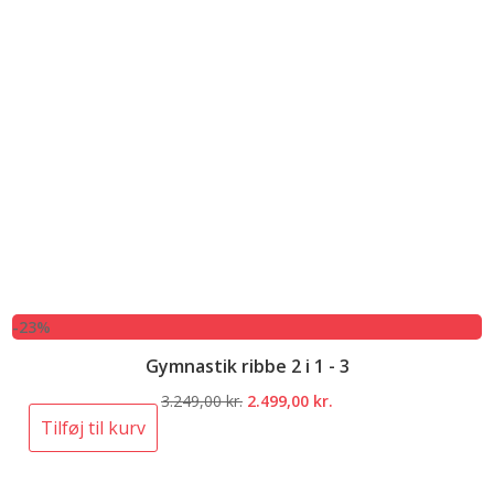
-23%
Gymnastik ribbe 2 i 1 - 3
Den
Den
3.249,00
kr.
2.499,00
kr.
oprindelige
aktuelle
Tilføj til kurv
pris
pris
var:
er: