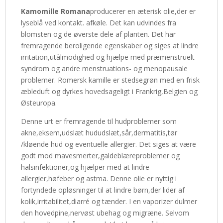
Kamomille Romana
producerer en æterisk olie,der er
lyseblå ved kontakt. afkøle. Det kan udvindes fra
blomsten og de øverste dele af planten. Det har
fremragende beroligende egenskaber og siges at lindre
irritation,utålmodighed og hjælpe med præmenstruelt
syndrom og andre menstruations- og menopausale
problemer. Romersk kamille er stedsegrøn med en frisk
æbleduft og dyrkes hovedsageligt i Frankrig,Belgien og
Østeuropa.
Denne urt er fremragende til hudproblemer som
akne,eksem,udslæt hududslæt,sår,dermatitis,tør
/kløende hud og eventuelle allergier. Det siges at være
godt mod mavesmerter,galdeblæreproblemer og
halsinfektioner,og hjælper med at lindre
allergier,høfeber og astma. Denne olie er nyttig i
fortyndede opløsninger til at lindre børn,der lider af
kolik,irritabilitet,diarré og tænder. I en vaporizer dulmer
den hovedpine,nervøst ubehag og migræne. Selvom