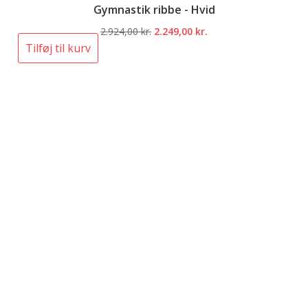
Gymnastik ribbe - Hvid
Den
Den
2.924,00
kr.
2.249,00
kr.
oprindelige
aktuelle
Tilføj til kurv
pris
pris
var:
er:
2.924,00 kr..
2.249,00 kr..