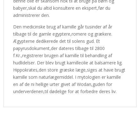
denne olie er skånsom nok til at bruge på børn og
babyer,skal du altid konsultere en ekspert,før du
administrerer den.
Den medicinske brug af kamille går tusinder af år
tilbage til de gamle egyptere,romere og grækere.
Ægypterne dedikerede det til solens gud. Et
papyrusdokument,der dateres tilbage til 2800
f.Kr.,registrerer brugen af kamille til behandling af
hudlidelser. Der blev brugt kamilleolie at balsamere lig.
Hippokrates,den store græske læge,siges at have brugt
kamille som naturlægemiddel. I mytologien er kamille
en af de ni hellige urter givet af Wodan,guden for
underverdenen,til dødelige for at forbedre deres liv.