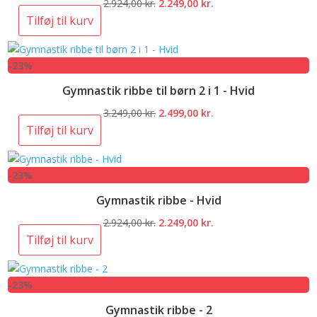
Den
Den
2.924,00
kr.
2.249,00
kr.
oprindelige
aktuelle
Tilføj til kurv
pris
pris
var:
er:
-23%
2.924,00 kr..
2.249,00 kr..
Gymnastik ribbe til børn 2 i 1 - Hvid
Den
Den
3.249,00
kr.
2.499,00
kr.
oprindelige
aktuelle
Tilføj til kurv
pris
pris
var:
er:
-23%
3.249,00 kr..
2.499,00 kr..
Gymnastik ribbe - Hvid
Den
Den
2.924,00
kr.
2.249,00
kr.
oprindelige
aktuelle
Tilføj til kurv
pris
pris
var:
er:
-23%
2.924,00 kr..
2.249,00 kr..
Gymnastik ribbe - 2