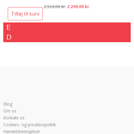
Den
Den
2.924,00
kr.
2.249,00
kr.
oprindelige
aktuelle
Tilføj til kurv
pris
pris
var:
er:
2.924,00 kr..
2.249,00 kr..
Blog
Om os
Kontakt os
Cookies- og privatlivspolitik
Handelsbetingelser