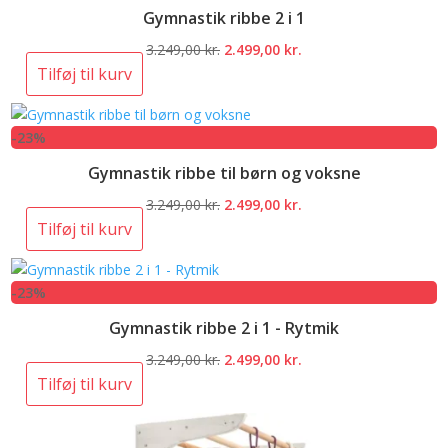
Gymnastik ribbe 2 i 1
Den
Den
3.249,00
kr.
2.499,00
kr.
oprindelige
aktuelle
Tilføj til kurv
pris
pris
var:
er:
-23%
3.249,00 kr..
2.499,00 kr..
Gymnastik ribbe til børn og voksne
Den
Den
3.249,00
kr.
2.499,00
kr.
oprindelige
aktuelle
Tilføj til kurv
pris
pris
var:
er:
-23%
3.249,00 kr..
2.499,00 kr..
Gymnastik ribbe 2 i 1 - Rytmik
Den
Den
3.249,00
kr.
2.499,00
kr.
oprindelige
aktuelle
Tilføj til kurv
pris
pris
var:
er: