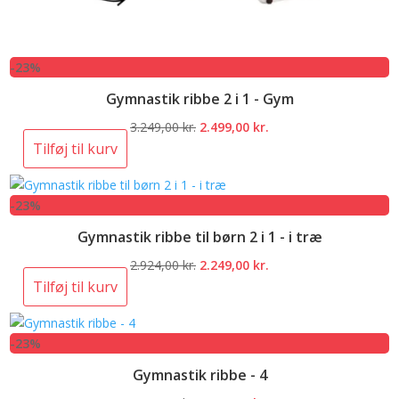
-23%
Gymnastik ribbe 2 i 1 - Gym
Den
Den
3.249,00
kr.
2.499,00
kr.
oprindelige
aktuelle
Tilføj til kurv
pris
pris
var:
er:
-23%
3.249,00 kr..
2.499,00 kr..
Gymnastik ribbe til børn 2 i 1 - i træ
Den
Den
2.924,00
kr.
2.249,00
kr.
oprindelige
aktuelle
Tilføj til kurv
pris
pris
var:
er:
-23%
2.924,00 kr..
2.249,00 kr..
Gymnastik ribbe - 4