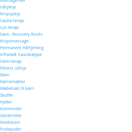
Massageolier
Hårpleje
Kropspleje
Sauna-terapi
Lys-terapi
Søvn -Recovery Boots
Kropsmassage
Permanent Hårfjerning
Infrarødt Saunatæppe
Søvn-terapi
Fitness udstyr
Børn
Børnemøbler
Møbelsæt til børn
Skuffer
Hylder
Kommoder
Garderober
Madrasser
Puslepuder