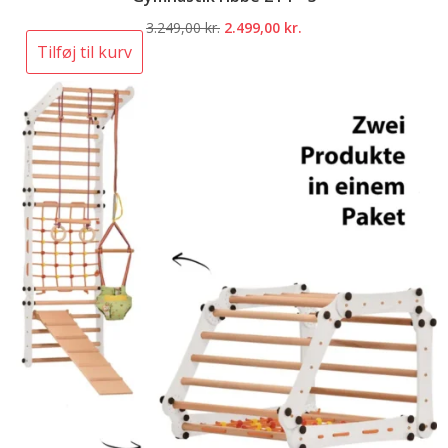
Den
Den
3.249,00
kr.
2.499,00
kr.
oprindelige
aktuelle
Tilføj til kurv
pris
pris
var:
er:
3.249,00 kr..
2.499,00 kr..