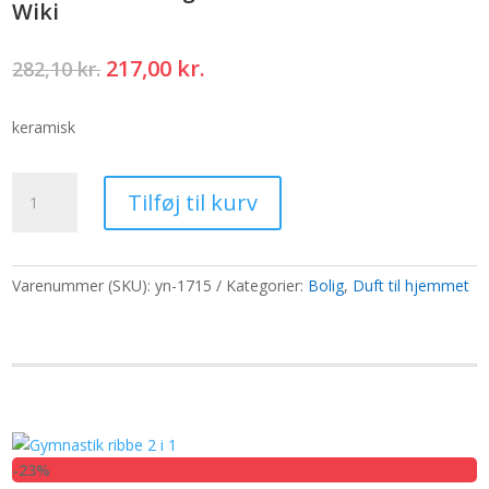
Wiki
Den
Den
217,00
kr.
282,10
kr.
oprindelige
aktuelle
pris
pris
keramisk
var:
er:
282,10 kr..
217,00 kr..
Reverse
Tilføj til kurv
Flow
Røgelsebrænder
-
Cascade
Varenummer (SKU):
yn-1715
Kategorier:
Bolig
,
Duft til hjemmet
Wiki
antal
-23%