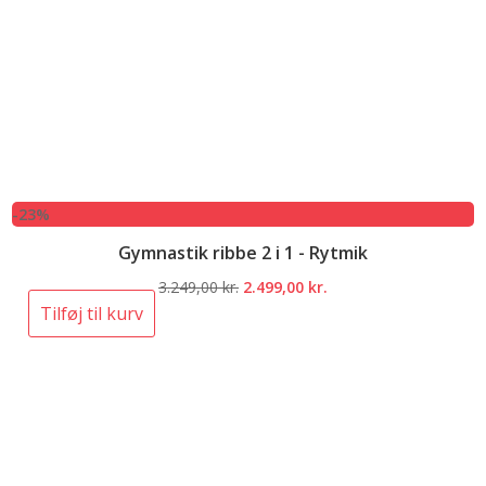
-23%
Gymnastik ribbe 2 i 1 - Rytmik
Den
Den
3.249,00
kr.
2.499,00
kr.
oprindelige
aktuelle
Tilføj til kurv
pris
pris
var:
er:
3.249,00 kr..
2.499,00 kr..