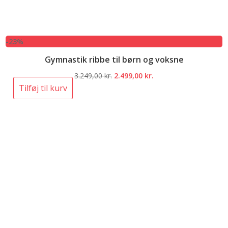
-23%
Gymnastik ribbe til børn og voksne
Den
Den
3.249,00
kr.
2.499,00
kr.
oprindelige
aktuelle
Tilføj til kurv
pris
pris
var:
er:
3.249,00 kr..
2.499,00 kr..