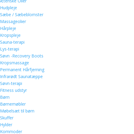
Æteriske Olier
Hudpleje
Sæbe / Sæbeblomster
Massageolier
Hårpleje
Kropspleje
Sauna-terapi
Lys-terapi
Søvn -Recovery Boots
Kropsmassage
Permanent Hårfjerning
Infrarødt Saunatæppe
Søvn-terapi
Fitness udstyr
Børn
Børnemøbler
Møbelsæt til børn
Skuffer
Hylder
Kommoder