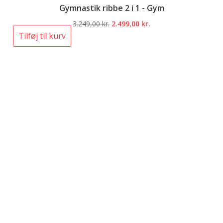
Gymnastik ribbe 2 i 1 - Gym
Den
Den
3.249,00
kr.
2.499,00
kr.
oprindelige
aktuelle
Tilføj til kurv
pris
pris
var:
er:
3.249,00 kr..
2.499,00 kr..