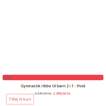
-23%
Gymnastik ribbe til børn 2 i 1 - Hvid
Den
Den
3.249,00
kr.
2.499,00
kr.
oprindelige
aktuelle
Tilføj til kurv
pris
pris