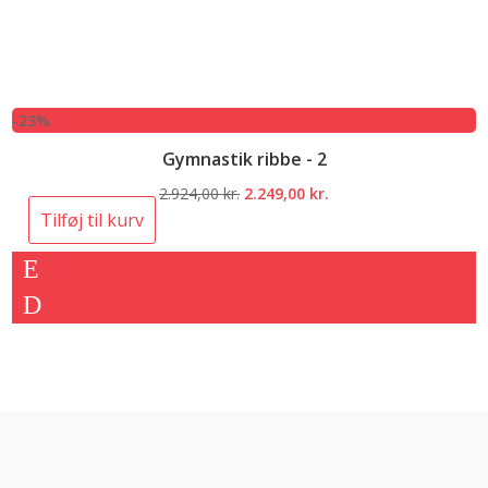
-23%
Gymnastik ribbe - 2
Den
Den
2.924,00
kr.
2.249,00
kr.
oprindelige
aktuelle
Tilføj til kurv
pris
pris
var:
er:
2.924,00 kr..
2.249,00 kr..