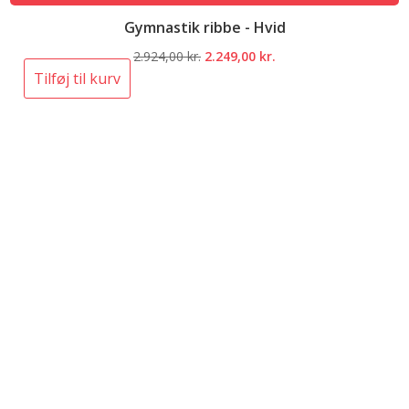
Gymnastik ribbe - Hvid
Den
Den
2.924,00
kr.
2.249,00
kr.
oprindelige
aktuelle
Tilføj til kurv
pris
pris
var:
er:
2.924,00 kr..
2.249,00 kr..