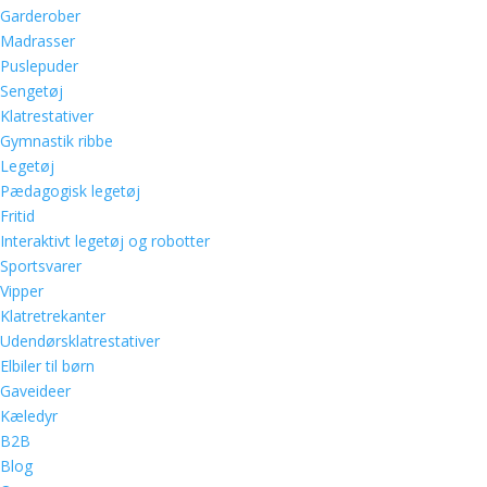
Garderober
Madrasser
Puslepuder
Sengetøj
Klatrestativer
Gymnastik ribbe
Legetøj
Pædagogisk legetøj
Fritid
Interaktivt legetøj og robotter
Sportsvarer
Vipper
Klatretrekanter
Udendørsklatrestativer
Elbiler til børn
Gaveideer
Kæledyr
B2B
Blog