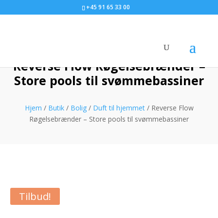
+45 91 65 33 00
Reverse Flow Røgelsebrænder –
Store pools til svømmebassiner
Hjem
/
Butik
/
Bolig
/
Duft til hjemmet
/ Reverse Flow
Røgelsebrænder – Store pools til svømmebassiner
Tilbud!