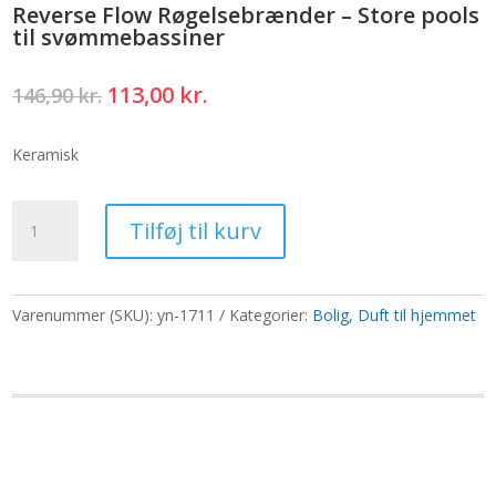
Reverse Flow Røgelsebrænder – Store pools
til svømmebassiner
Den
Den
113,00
kr.
146,90
kr.
oprindelige
aktuelle
pris
pris
Keramisk
var:
er:
146,90 kr..
113,00 kr..
Reverse
Tilføj til kurv
Flow
Røgelsebrænder
-
Store
Varenummer (SKU):
yn-1711
Kategorier:
Bolig
,
Duft til hjemmet
pools
til
svømmebassiner
antal