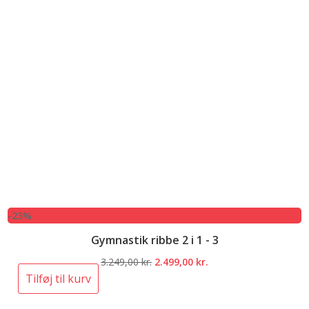
-23%
Gymnastik ribbe 2 i 1 - 3
Den
Den
3.249,00
kr.
2.499,00
kr.
oprindelige
aktuelle
Tilføj til kurv
pris
pris
var:
er: