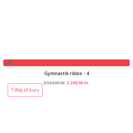
-23%
Gymnastik ribbe - 4
Den
Den
2.924,00
kr.
2.249,00
kr.
oprindelige
aktuelle
Tilføj til kurv
pris
pris
var:
er:
2.924,00 kr..
2.249,00 kr..