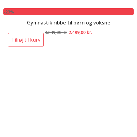
-23%
Gymnastik ribbe til børn og voksne
Den
Den
3.249,00
kr.
2.499,00
kr.
oprindelige
aktuelle
Tilføj til kurv
pris
pris
var:
er:
3.249,00 kr..
2.499,00 kr..