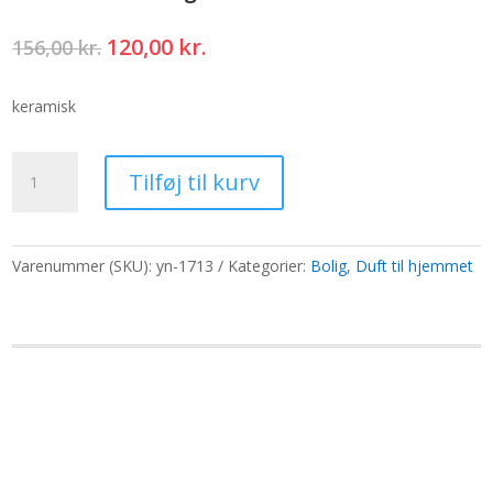
Den
Den
120,00
kr.
156,00
kr.
oprindelige
aktuelle
pris
pris
keramisk
var:
er:
156,00 kr..
120,00 kr..
Reverse
Tilføj til kurv
Flow
Røgelsebrænder
-
Zen
Varenummer (SKU):
yn-1713
Kategorier:
Bolig
,
Duft til hjemmet
antal