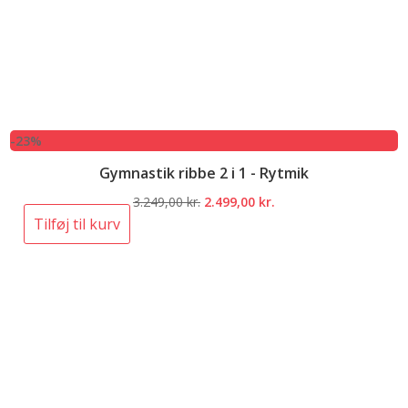
-23%
Gymnastik ribbe 2 i 1 - Rytmik
Den
Den
3.249,00
kr.
2.499,00
kr.
oprindelige
aktuelle
Tilføj til kurv
pris
pris
var:
er:
3.249,00 kr..
2.499,00 kr..