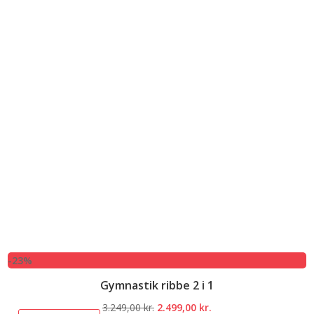
-23%
Gymnastik ribbe 2 i 1
Den
Den
3.249,00
kr.
2.499,00
kr.