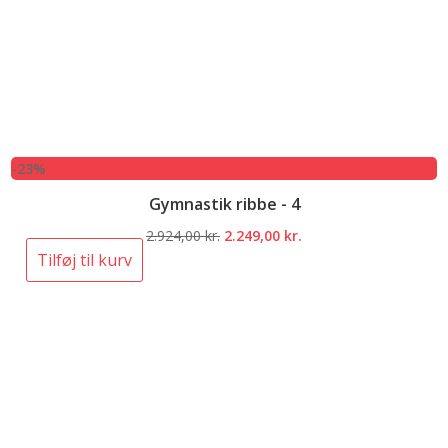
-23%
Gymnastik ribbe - 4
Den
Den
2.924,00
kr.
2.249,00
kr.
oprindelige
aktuelle
Tilføj til kurv
pris
pris
var:
er:
2.924,00 kr..
2.249,00 kr..