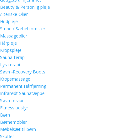
Beauty & Personlig pleje
Æteriske Olier
Hudpleje
Sæbe / Sæbeblomster
Massageolier
Hårpleje
Kropspleje
Sauna-terapi
Lys-terapi
Søvn -Recovery Boots
Kropsmassage
Permanent Hårfjerning
Infrarødt Saunatæppe
Søvn-terapi
Fitness udstyr
Børn
Børnemøbler
Møbelsæt til børn
Skuffer