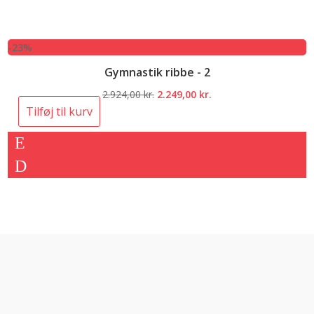
-23%
Gymnastik ribbe - 2
Den
Den
2.924,00
kr.
2.249,00
kr.
oprindelige
aktuelle
Tilføj til kurv
pris
pris
var:
er:
2.924,00 kr..
2.249,00 kr..