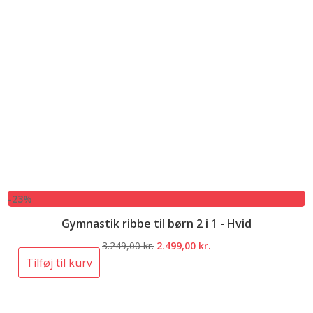
-23%
Gymnastik ribbe til børn 2 i 1 - Hvid
Den
Den
3.249,00
kr.
2.499,00
kr.
oprindelige
aktuelle
Tilføj til kurv
pris
pris
var:
er:
3.249,00 kr..
2.499,00 kr..