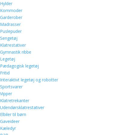
Hylder
Kommoder
Garderober
Madrasser
Puslepuder
Sengetøj
Klatrestativer
Gymnastik ribbe
Legetøj
Pædagogisk legetøj
Fritid
Interaktivt legetøj og robotter
Sportsvarer
Vipper
Klatretrekanter
Udendørsklatrestativer
Elbiler til børn
Gaveideer
Kæledyr