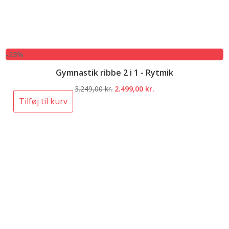
-23%
Gymnastik ribbe 2 i 1 - Rytmik
Den
Den
3.249,00
kr.
2.499,00
kr.
oprindelige
aktuelle
Tilføj til kurv
pris
pris
var:
er:
3.249,00 kr..
2.499,00 kr..