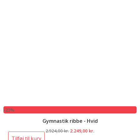
-23%
Gymnastik ribbe - Hvid
Den
Den
2.924,00
kr.
2.249,00
kr.
oprindelige
aktuelle
Tilføj til kurv