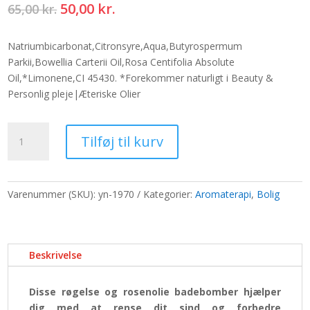
Den
Den
50,00
kr.
65,00
kr.
oprindelige
aktuelle
pris
pris
Natriumbicarbonat,Citronsyre,Aqua,Butyrospermum
var:
er:
Parkii,Bowellia Carterii Oil,Rosa Centifolia Absolute
65,00 kr..
50,00 kr..
Oil,*Limonene,CI 45430. *Forekommer naturligt i Beauty &
Personlig pleje|Æteriske Olier
Røgelse
Tilføj til kurv
og
rosenbadebombe
antal
Varenummer (SKU):
yn-1970
Kategorier:
Aromaterapi
,
Bolig
Beskrivelse
Disse røgelse og rosenolie badebomber hjælper
dig med at rense dit sind og forbedre