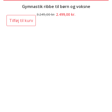
Gymnastik ribbe til børn og voksne
Den
Den
3.249,00
kr.
2.499,00
kr.
oprindelige
aktuelle
Tilføj til kurv
pris
pris
var:
er:
3.249,00 kr..
2.499,00 kr..