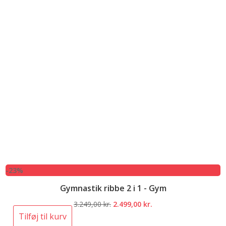
-23%
Gymnastik ribbe 2 i 1 - Gym
Den
Den
3.249,00
kr.
2.499,00
kr.
oprindelige
aktuelle
Tilføj til kurv