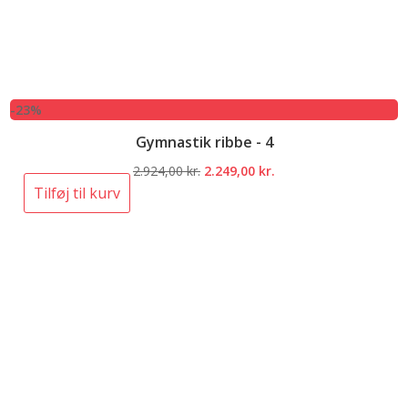
-23%
Gymnastik ribbe - 4
Den
Den
2.924,00
kr.
2.249,00
kr.
oprindelige
aktuelle
Tilføj til kurv
pris
pris
var:
er:
2.924,00 kr..
2.249,00 kr..