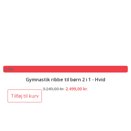
-23%
Gymnastik ribbe til børn 2 i 1 - Hvid
Den
Den
3.249,00
kr.
2.499,00
kr.
oprindelige
aktuelle
Tilføj til kurv
pris
pris
var:
er:
3.249,00 kr..
2.499,00 kr..