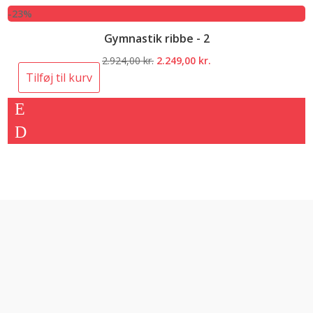
-23%
Gymnastik ribbe - 2
Den
Den
2.924,00
kr.
2.249,00
kr.
oprindelige
aktuelle
Tilføj til kurv
pris
pris
var:
er:
2.924,00 kr..
2.249,00 kr..