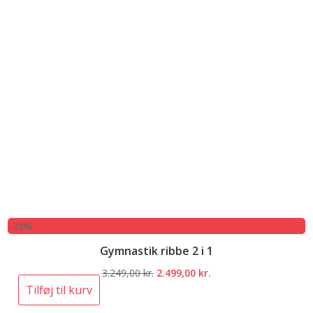
-23%
Gymnastik ribbe 2 i 1
Den
Den
3.249,00
kr.
2.499,00
kr.
oprindelige
aktuelle
Tilføj til kurv
pris
pris