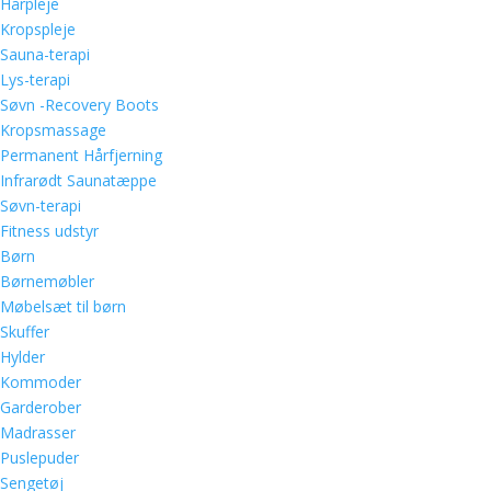
Hårpleje
Kropspleje
Sauna-terapi
Lys-terapi
Søvn -Recovery Boots
Kropsmassage
Permanent Hårfjerning
Infrarødt Saunatæppe
Søvn-terapi
Fitness udstyr
Børn
Børnemøbler
Møbelsæt til børn
Skuffer
Hylder
Kommoder
Garderober
Madrasser
Puslepuder
Sengetøj