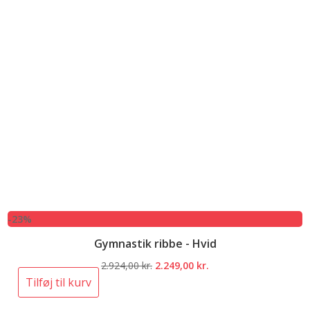
-23%
Gymnastik ribbe - Hvid
Den
Den
2.924,00
kr.
2.249,00
kr.
oprindelige
aktuelle
Tilføj til kurv
pris
pris