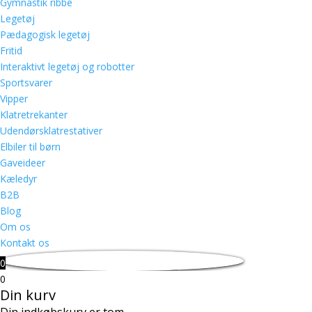
Gymnastik ribbe
Legetøj
Pædagogisk legetøj
Fritid
Interaktivt legetøj og robotter
Sportsvarer
Vipper
Klatretrekanter
Udendørsklatrestativer
Elbiler til børn
Gaveideer
Kæledyr
B2B
Blog
Om os
Kontakt os
0
0
Din kurv
Din indkøbskurv er tom