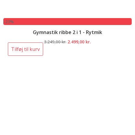
-23%
Gymnastik ribbe 2 i 1 - Rytmik
Den
Den
3.249,00
kr.
2.499,00
kr.
oprindelige
aktuelle
Tilføj til kurv
pris
pris
var:
er:
3.249,00 kr..
2.499,00 kr..