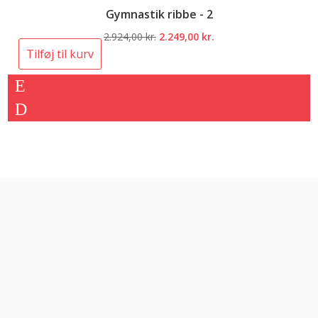
Gymnastik ribbe - 2
Den
Den
2.924,00
kr.
2.249,00
kr.
oprindelige
aktuelle
Tilføj til kurv
pris
pris
var:
er:
2.924,00 kr..
2.249,00 kr..