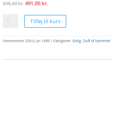
Den
Den
491,00
kr.
638,30
kr.
oprindelige
aktuelle
pris
pris
Røgelseskegler
var:
er:
Tilføj til kurv
-
638,30 kr..
491,00 kr..
Citronella
antal
Varenummer (SKU):
yn-1680
Kategorier:
Bolig
,
Duft til hjemmet