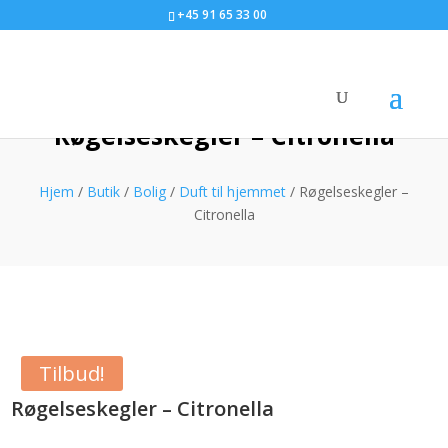
+45 91 65 33 00
Røgelseskegler – Citronella
Hjem
/
Butik
/
Bolig
/
Duft til hjemmet
/ Røgelseskegler –
Citronella
Tilbud!
Røgelseskegler – Citronella