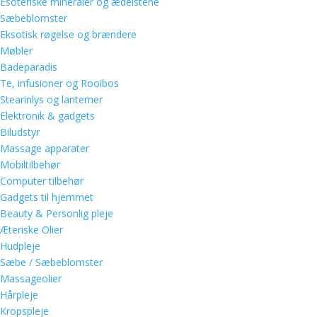
Esoteriske mineraler og ædelstene
Sæbeblomster
Eksotisk røgelse og brændere
Møbler
Badeparadis
Te, infusioner og Rooibos
Stearinlys og lanterner
Elektronik & gadgets
Biludstyr
Massage apparater
Mobiltilbehør
Computer tilbehør
Gadgets til hjemmet
Beauty & Personlig pleje
Æteriske Olier
Hudpleje
Sæbe / Sæbeblomster
Massageolier
Hårpleje
Kropspleje