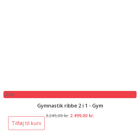
-23%
Gymnastik ribbe 2 i 1 - Gym
Den
Den
3.249,00
kr.
2.499,00
kr.
oprindelige
aktuelle
Tilføj til kurv
pris
pris
var:
er: