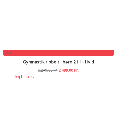
-23%
Gymnastik ribbe til børn 2 i 1 - Hvid
Den
Den
3.249,00
kr.
2.499,00
kr.
oprindelige
aktuelle
Tilføj til kurv
pris
pris
var:
er:
3.249,00 kr..
2.499,00 kr..