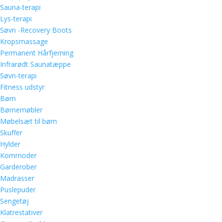
Sauna-terapi
Lys-terapi
Søvn -Recovery Boots
Kropsmassage
Permanent Hårfjerning
Infrarødt Saunatæppe
Søvn-terapi
Fitness udstyr
Børn
Børnemøbler
Møbelsæt til børn
Skuffer
Hylder
Kommoder
Garderober
Madrasser
Puslepuder
Sengetøj
Klatrestativer