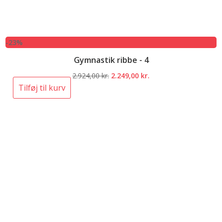
-23%
Gymnastik ribbe - 4
Den
Den
2.924,00
kr.
2.249,00
kr.
oprindelige
aktuelle
Tilføj til kurv
pris
pris
var:
er:
2.924,00 kr..
2.249,00 kr..