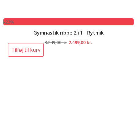
-23%
Gymnastik ribbe 2 i 1 - Rytmik
Den
Den
3.249,00
kr.
2.499,00
kr.
oprindelige
aktuelle
Tilføj til kurv
pris
pris
var:
er:
3.249,00 kr..
2.499,00 kr..