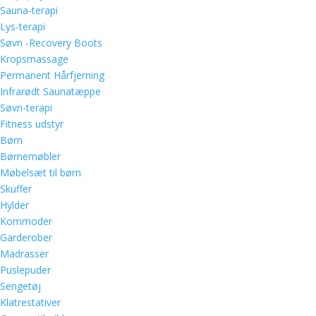
Sauna-terapi
Lys-terapi
Søvn -Recovery Boots
Kropsmassage
Permanent Hårfjerning
Infrarødt Saunatæppe
Søvn-terapi
Fitness udstyr
Børn
Børnemøbler
Møbelsæt til børn
Skuffer
Hylder
Kommoder
Garderober
Madrasser
Puslepuder
Sengetøj
Klatrestativer