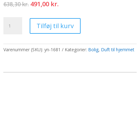
Den
Den
491,00
kr.
638,30
kr.
oprindelige
aktuelle
pris
pris
Røgelseskegler
var:
er:
Tilføj til kurv
-
638,30 kr..
491,00 kr..
Dragon's
Blood
antal
Varenummer (SKU):
yn-1681
Kategorier:
Bolig
,
Duft til hjemmet