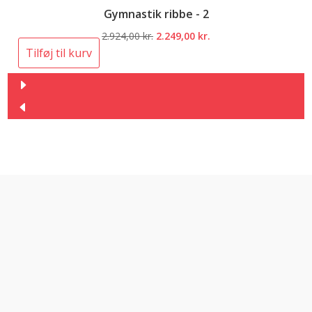
Gymnastik ribbe - 2
Den
Den
2.924,00
kr.
2.249,00
kr.
oprindelige
aktuelle
Tilføj til kurv
pris
pris
var:
er:
2.924,00 kr..
2.249,00 kr..