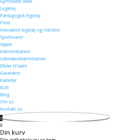
Gymnastik ribbe
Legetøj
Pædagogisk legetøj
Fritid
Interaktivt legetøj og robotter
Sportsvarer
Vipper
Klatretrekanter
Udendørsklatrestativer
Elbiler til børn
Gaveideer
Kæledyr
B2B
Blog
Om os
Kontakt os
0
0
Din kurv
Din indkøbskurv er tom