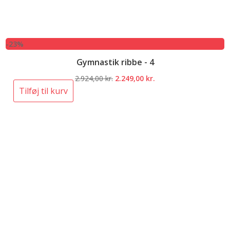
-23%
Gymnastik ribbe - 4
Den
Den
2.924,00
kr.
2.249,00
kr.
oprindelige
aktuelle
Tilføj til kurv
pris
pris
var:
er:
2.924,00 kr..
2.249,00 kr..