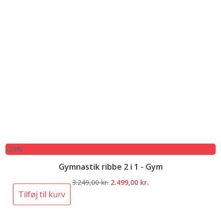
-23%
Gymnastik ribbe 2 i 1 - Gym
Den
Den
3.249,00
kr.
2.499,00
kr.
oprindelige
aktuelle
Tilføj til kurv
pris
pris
var:
er: