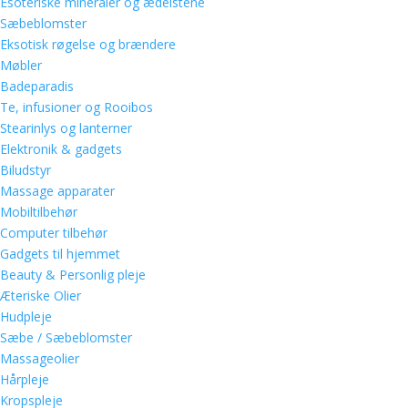
Esoteriske mineraler og ædelstene
Sæbeblomster
Eksotisk røgelse og brændere
Møbler
Badeparadis
Te, infusioner og Rooibos
Stearinlys og lanterner
Elektronik & gadgets
Biludstyr
Massage apparater
Mobiltilbehør
Computer tilbehør
Gadgets til hjemmet
Beauty & Personlig pleje
Æteriske Olier
Hudpleje
Sæbe / Sæbeblomster
Massageolier
Hårpleje
Kropspleje