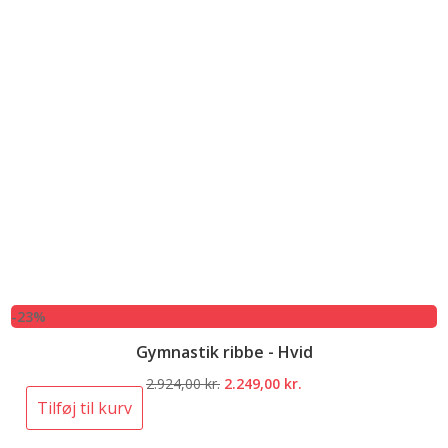
-23%
Gymnastik ribbe - Hvid
Den
Den
2.924,00
kr.
2.249,00
kr.
oprindelige
aktuelle
Tilføj til kurv
pris
pris