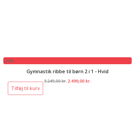
-23%
Gymnastik ribbe til børn 2 i 1 - Hvid
Den
Den
3.249,00
kr.
2.499,00
kr.
oprindelige
aktuelle
Tilføj til kurv
pris
pris
var:
er:
3.249,00 kr..
2.499,00 kr..