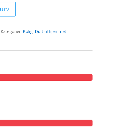
ris
:
kurv
1,00 kr..
Kategorier:
Bolig
,
Duft til hjemmet