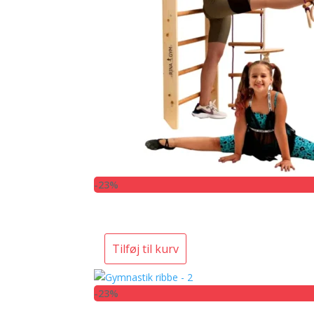
-23%
Tilføj til kurv
-23%