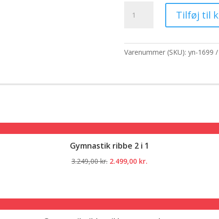
pris
p
Røgelseskegler
var:
er
Tilføj til 
-
638,30 kr..
49
Natterose
antal
Varenummer (SKU):
yn-1699
Gymnastik ribbe 2 i 1
Den
Den
3.249,00
kr.
2.499,00
kr.
oprindelige
aktuelle
pris
pris
var:
er:
3.249,00 kr..
2.499,00 kr..