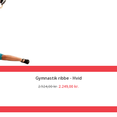
Gymnastik ribbe - Hvid
Den
Den
2.924,00
kr.
2.249,00
kr.
oprindelige
aktuelle
pris
pris
var:
er:
2.924,00 kr..
2.249,00 kr..