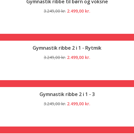
Gymnastik ribbe til børn og voksne
Den
Den
3.249,00
kr.
2.499,00
kr.
oprindelige
aktuelle
pris
pris
var:
er:
3.249,00 kr..
2.499,00 kr..
Gymnastik ribbe 2 i 1 - Rytmik
Den
Den
3.249,00
kr.
2.499,00
kr.
oprindelige
aktuelle
pris
pris
var:
er:
3.249,00 kr..
2.499,00 kr..
Gymnastik ribbe 2 i 1 - 3
Den
Den
3.249,00
kr.
2.499,00
kr.
oprindelige
aktuelle
pris
pris
var:
er:
3.249,00 kr..
2.499,00 kr..