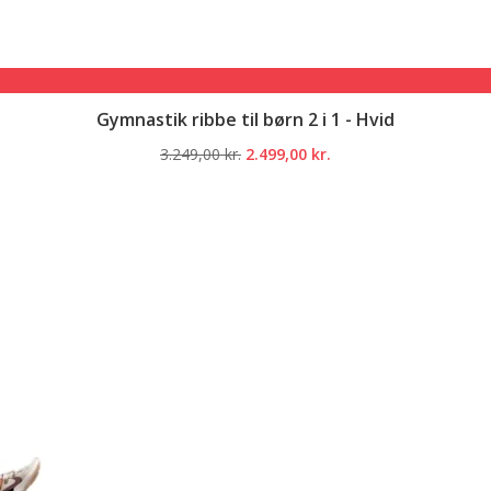
Gymnastik ribbe til børn 2 i 1 - Hvid
Den
Den
3.249,00
kr.
2.499,00
kr.
oprindelige
aktuelle
pris
pris
var:
er:
3.249,00 kr..
2.499,00 kr..