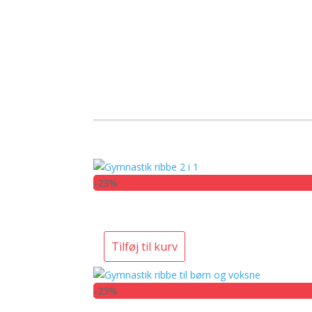
-23%
Tilføj til kurv
-23%