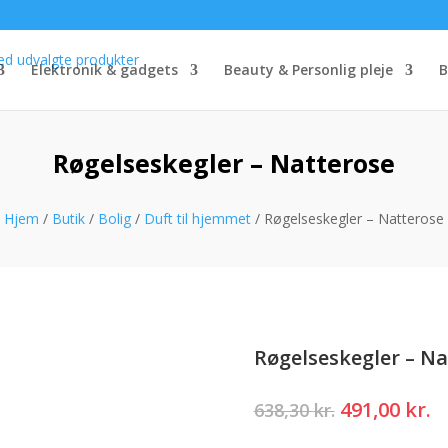
Elektronik & gadgets
Beauty & Personlig pleje
B
Røgelseskegler – Natterose
Hjem
/
Butik
/
Bolig
/
Duft til hjemmet
/ Røgelseskegler – Natterose
Røgelseskegler – Na
Den
D
491,00
kr.
638,30
kr.
oprindelig
a