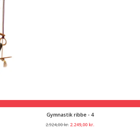
Gymnastik ribbe - 4
Den
Den
2.924,00
kr.
2.249,00
kr.
oprindelige
aktuelle
pris
pris