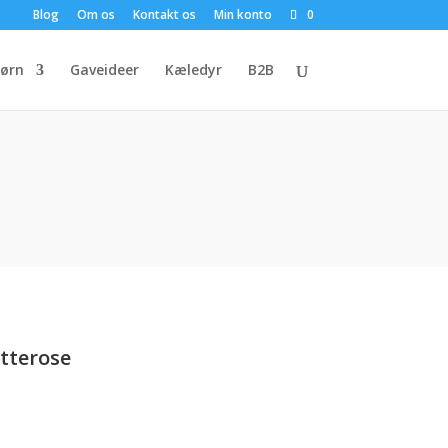
Blog
Om os
Kontakt os
Min konto
0
ørn
Gaveideer
Kæledyr
B2B
tterose
en
e
ktuelle