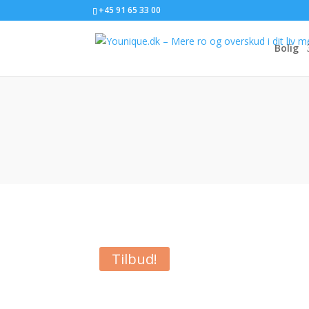
+45 91 65 33 00
Bolig
Tilbud!